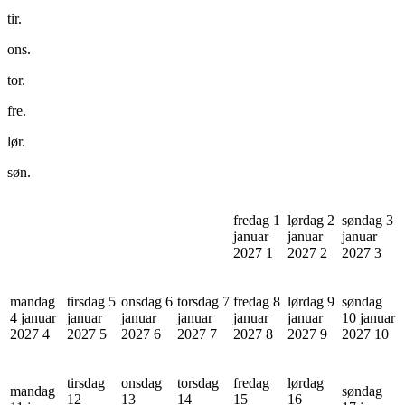
tir.
ons.
tor.
fre.
lør.
søn.
fredag 1
lørdag 2
søndag 3
januar
januar
januar
2027
1
2027
2
2027
3
mandag
tirsdag 5
onsdag 6
torsdag 7
fredag 8
lørdag 9
søndag
4 januar
januar
januar
januar
januar
januar
10 januar
2027
4
2027
5
2027
6
2027
7
2027
8
2027
9
2027
10
tirsdag
onsdag
torsdag
fredag
lørdag
mandag
søndag
12
13
14
15
16