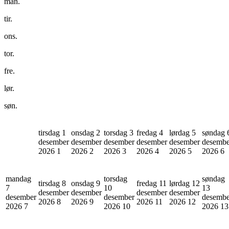
man.
tir.
ons.
tor.
fre.
lør.
søn.
tirsdag 1
onsdag 2
torsdag 3
fredag 4
lørdag 5
søndag 
desember
desember
desember
desember
desember
desembe
2026
1
2026
2
2026
3
2026
4
2026
5
2026
6
mandag
torsdag
søndag
tirsdag 8
onsdag 9
fredag 11
lørdag 12
7
10
13
desember
desember
desember
desember
desember
desember
desembe
2026
8
2026
9
2026
11
2026
12
2026
7
2026
10
2026
13