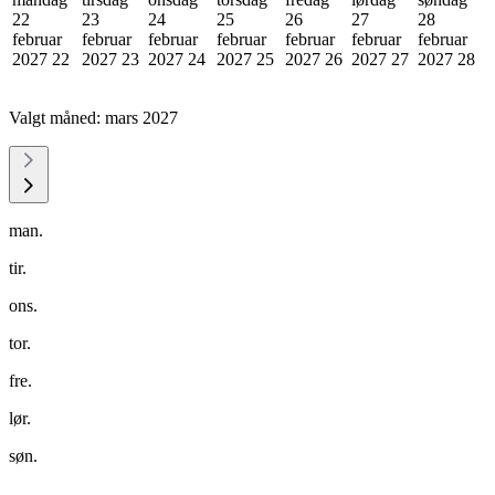
22
23
24
25
26
27
28
februar
februar
februar
februar
februar
februar
februar
2027
22
2027
23
2027
24
2027
25
2027
26
2027
27
2027
28
Valgt måned:
mars 2027
man.
tir.
ons.
tor.
fre.
lør.
søn.