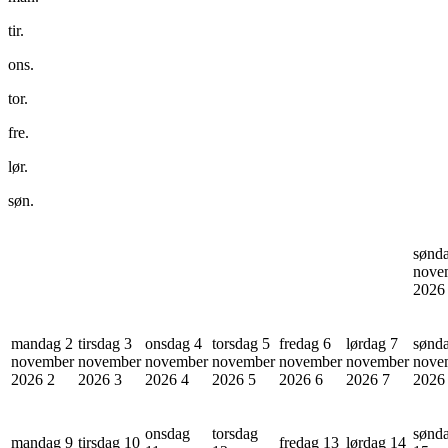
tir.
ons.
tor.
fre.
lør.
søn.
sønd
nove
202
mandag 2
tirsdag 3
onsdag 4
torsdag 5
fredag 6
lørdag 7
sønd
november
november
november
november
november
november
nove
2026
2
2026
3
2026
4
2026
5
2026
6
2026
7
202
onsdag
torsdag
sønd
mandag 9
tirsdag 10
fredag 13
lørdag 14