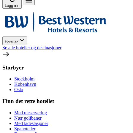
Logg inn
Hoteller
Se alle hoteller og destinasjoner
Storbyer
Stockholm
København
Oslo
Finn det rette hotellet
Med uteservering
Nær golfbaner
Med ladestasjoner
Spahoteller