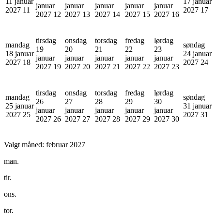
11 januar
17 januar
januar
januar
januar
januar
januar
2027
11
2027
17
2027
12
2027
13
2027
14
2027
15
2027
16
tirsdag
onsdag
torsdag
fredag
lørdag
mandag
søndag
19
20
21
22
23
18 januar
24 januar
januar
januar
januar
januar
januar
2027
18
2027
24
2027
19
2027
20
2027
21
2027
22
2027
23
tirsdag
onsdag
torsdag
fredag
lørdag
mandag
søndag
26
27
28
29
30
25 januar
31 januar
januar
januar
januar
januar
januar
2027
25
2027
31
2027
26
2027
27
2027
28
2027
29
2027
30
Valgt måned:
februar 2027
man.
tir.
ons.
tor.