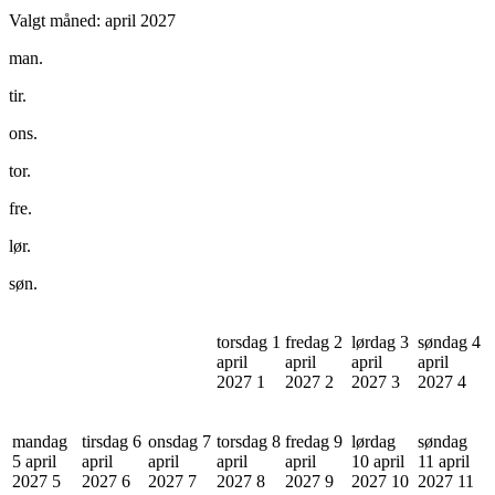
Valgt måned:
april 2027
man.
tir.
ons.
tor.
fre.
lør.
søn.
torsdag 1
fredag 2
lørdag 3
søndag 4
april
april
april
april
2027
1
2027
2
2027
3
2027
4
mandag
tirsdag 6
onsdag 7
torsdag 8
fredag 9
lørdag
søndag
5 april
april
april
april
april
10 april
11 april
2027
5
2027
6
2027
7
2027
8
2027
9
2027
10
2027
11