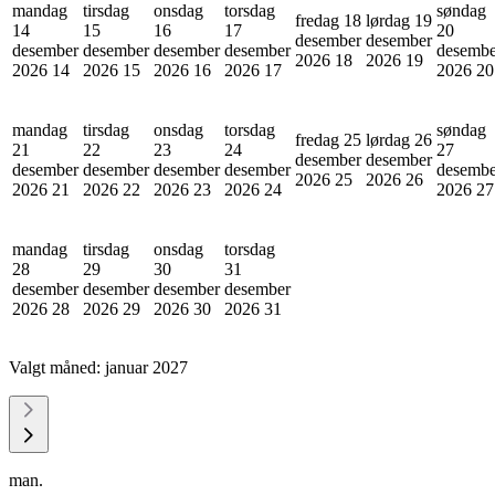
mandag
tirsdag
onsdag
torsdag
søndag
fredag 18
lørdag 19
14
15
16
17
20
desember
desember
desember
desember
desember
desember
desembe
2026
18
2026
19
2026
14
2026
15
2026
16
2026
17
2026
20
mandag
tirsdag
onsdag
torsdag
søndag
fredag 25
lørdag 26
21
22
23
24
27
desember
desember
desember
desember
desember
desember
desembe
2026
25
2026
26
2026
21
2026
22
2026
23
2026
24
2026
27
mandag
tirsdag
onsdag
torsdag
28
29
30
31
desember
desember
desember
desember
2026
28
2026
29
2026
30
2026
31
Valgt måned:
januar 2027
man.