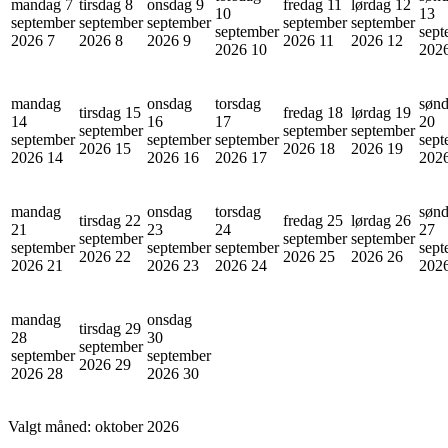
mandag 7
tirsdag 8
onsdag 9
fredag 11
lørdag 12
10
13
september
september
september
september
september
september
sept
2026
7
2026
8
2026
9
2026
11
2026
12
2026
10
202
mandag
onsdag
torsdag
søn
tirsdag 15
fredag 18
lørdag 19
14
16
17
20
september
september
september
september
september
september
sept
2026
15
2026
18
2026
19
2026
14
2026
16
2026
17
202
mandag
onsdag
torsdag
søn
tirsdag 22
fredag 25
lørdag 26
21
23
24
27
september
september
september
september
september
september
sept
2026
22
2026
25
2026
26
2026
21
2026
23
2026
24
202
mandag
onsdag
tirsdag 29
28
30
september
september
september
2026
29
2026
28
2026
30
Valgt måned:
oktober 2026