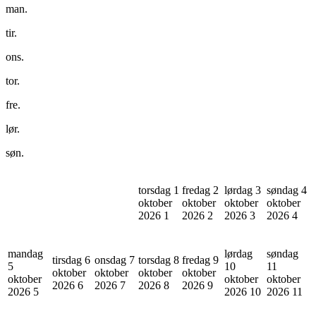
man.
tir.
ons.
tor.
fre.
lør.
søn.
torsdag 1
fredag 2
lørdag 3
søndag 4
oktober
oktober
oktober
oktober
2026
1
2026
2
2026
3
2026
4
mandag
lørdag
søndag
tirsdag 6
onsdag 7
torsdag 8
fredag 9
5
10
11
oktober
oktober
oktober
oktober
oktober
oktober
oktober
2026
6
2026
7
2026
8
2026
9
2026
5
2026
10
2026
11