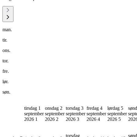
man.
tir.
ons.
tor.
fre.
lør.
søn.
tirsdag 1
onsdag 2
torsdag 3
fredag 4
lørdag 5
sønd
september
september
september
september
september
sept
2026
1
2026
2
2026
3
2026
4
2026
5
202
torsdag
søn