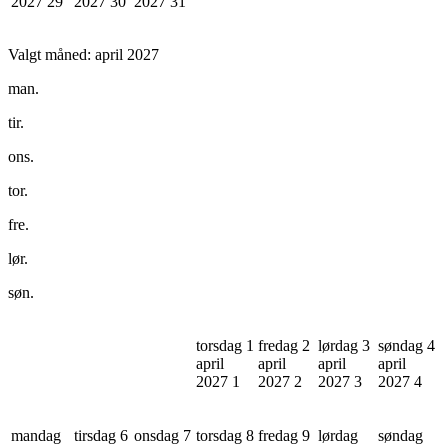
2027
29
2027
30
2027
31
Valgt måned:
april 2027
man.
tir.
ons.
tor.
fre.
lør.
søn.
torsdag 1
fredag 2
lørdag 3
søndag 4
april
april
april
april
2027
1
2027
2
2027
3
2027
4
mandag
tirsdag 6
onsdag 7
torsdag 8
fredag 9
lørdag
søndag