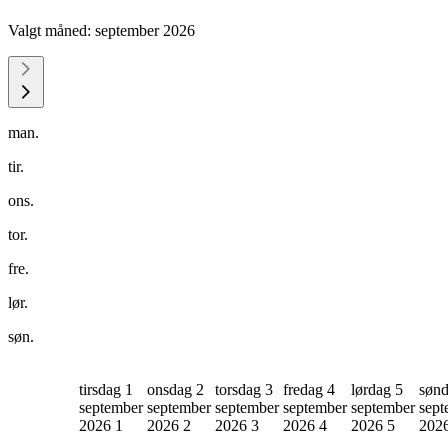
Valgt måned:
september 2026
man.
tir.
ons.
tor.
fre.
lør.
søn.
tirsdag 1
onsdag 2
torsdag 3
fredag 4
lørdag 5
sønd
september
september
september
september
september
sept
2026
1
2026
2
2026
3
2026
4
2026
5
202