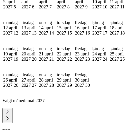
5 april
april
april
april
april
10 april
11 april
2027
5
2027
6
2027
7
2027
8
2027
9
2027
10
2027
11
mandag
tirsdag
onsdag
torsdag
fredag
lørdag
søndag
12 april
13 april
14 april
15 april
16 april
17 april
18 april
2027
12
2027
13
2027
14
2027
15
2027
16
2027
17
2027
18
mandag
tirsdag
onsdag
torsdag
fredag
lørdag
søndag
19 april
20 april
21 april
22 april
23 april
24 april
25 april
2027
19
2027
20
2027
21
2027
22
2027
23
2027
24
2027
25
mandag
tirsdag
onsdag
torsdag
fredag
26 april
27 april
28 april
29 april
30 april
2027
26
2027
27
2027
28
2027
29
2027
30
Valgt måned:
mai 2027