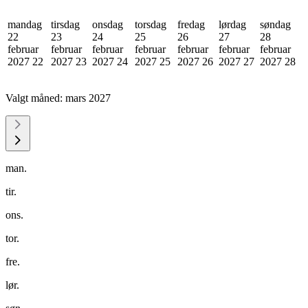
mandag
tirsdag
onsdag
torsdag
fredag
lørdag
søndag
22
23
24
25
26
27
28
februar
februar
februar
februar
februar
februar
februar
2027
22
2027
23
2027
24
2027
25
2027
26
2027
27
2027
28
Valgt måned:
mars 2027
man.
tir.
ons.
tor.
fre.
lør.