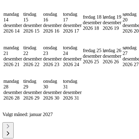
mandag
tirsdag
onsdag
torsdag
søndag
fredag 18
lørdag 19
14
15
16
17
20
desember
desember
desember
desember
desember
desember
desembe
2026
18
2026
19
2026
14
2026
15
2026
16
2026
17
2026
20
mandag
tirsdag
onsdag
torsdag
søndag
fredag 25
lørdag 26
21
22
23
24
27
desember
desember
desember
desember
desember
desember
desembe
2026
25
2026
26
2026
21
2026
22
2026
23
2026
24
2026
27
mandag
tirsdag
onsdag
torsdag
28
29
30
31
desember
desember
desember
desember
2026
28
2026
29
2026
30
2026
31
Valgt måned:
januar 2027