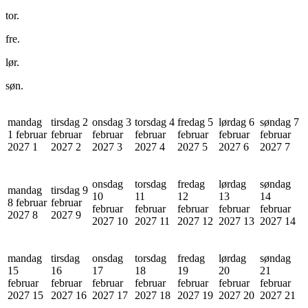
tor.
fre.
lør.
søn.
mandag
tirsdag 2
onsdag 3
torsdag 4
fredag 5
lørdag 6
søndag 7
1 februar
februar
februar
februar
februar
februar
februar
2027
1
2027
2
2027
3
2027
4
2027
5
2027
6
2027
7
onsdag
torsdag
fredag
lørdag
søndag
mandag
tirsdag 9
10
11
12
13
14
8 februar
februar
februar
februar
februar
februar
februar
2027
8
2027
9
2027
10
2027
11
2027
12
2027
13
2027
14
mandag
tirsdag
onsdag
torsdag
fredag
lørdag
søndag
15
16
17
18
19
20
21
februar
februar
februar
februar
februar
februar
februar
2027
15
2027
16
2027
17
2027
18
2027
19
2027
20
2027
21