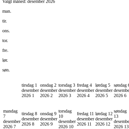
Valgt måned:
desember 2026
man.
tir.
ons.
tor.
fre.
lør.
søn.
tirsdag 1
onsdag 2
torsdag 3
fredag 4
lørdag 5
søndag 
desember
desember
desember
desember
desember
desembe
2026
1
2026
2
2026
3
2026
4
2026
5
2026
6
mandag
torsdag
søndag
tirsdag 8
onsdag 9
fredag 11
lørdag 12
7
10
13
desember
desember
desember
desember
desember
desember
desembe
2026
8
2026
9
2026
11
2026
12
2026
7
2026
10
2026
13