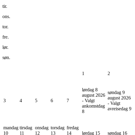
tir.
ons.
tor.
fre.
lør.
søn.
1
2
lørdag 8
søndag 9
august 2026
august 2026
3
4
5
6
7
- Valgt
- Valgt
ankomstdag
avreisedag
9
8
mandag
tirsdag
onsdag
torsdag
fredag
10
11
12
13
14
lørdag 15
søndag 16