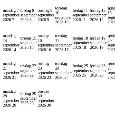
torsdag
søn
mandag 7
tirsdag 8
onsdag 9
fredag 11
lørdag 12
10
13
september
september
september
september
september
september
sept
2026
7
2026
8
2026
9
2026
11
2026
12
2026
10
202
mandag
onsdag
torsdag
søn
tirsdag 15
fredag 18
lørdag 19
14
16
17
20
september
september
september
september
september
september
sept
2026
15
2026
18
2026
19
2026
14
2026
16
2026
17
202
mandag
onsdag
torsdag
søn
tirsdag 22
fredag 25
lørdag 26
21
23
24
27
september
september
september
september
september
september
sept
2026
22
2026
25
2026
26
2026
21
2026
23
2026
24
202
mandag
onsdag
tirsdag 29
28
30
september
september
september
2026
29
2026
28
2026
30