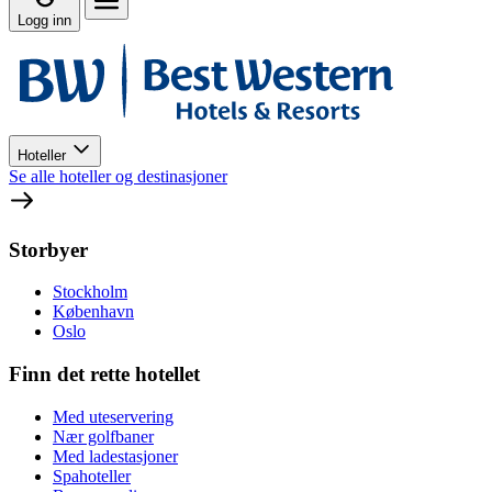
Logg inn
Hoteller
Se alle hoteller og destinasjoner
Storbyer
Stockholm
København
Oslo
Finn det rette hotellet
Med uteservering
Nær golfbaner
Med ladestasjoner
Spahoteller