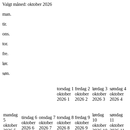
Valgt måned:
oktober 2026
man.
tir.
ons.
tor.
fre.
lør.
søn.
torsdag 1
fredag 2
lørdag 3
søndag 4
oktober
oktober
oktober
oktober
2026
1
2026
2
2026
3
2026
4
mandag
lørdag
søndag
tirsdag 6
onsdag 7
torsdag 8
fredag 9
5
10
11
oktober
oktober
oktober
oktober
oktober
oktober
oktober
2026
6
2026
7
2026
8
2026
9