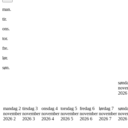
man.
tir.
ons.
tor.
fre.
lør.
søn.
sønd
nove
202
mandag 2
tirsdag 3
onsdag 4
torsdag 5
fredag 6
lørdag 7
sønd
november
november
november
november
november
november
nove
2026
2
2026
3
2026
4
2026
5
2026
6
2026
7
202