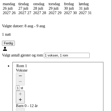
mandag
tirsdag
onsdag
torsdag
fredag
lørdag
26 juli
27 juli
28 juli
29 juli
30 juli
31 juli
2027
26
2027
27
2027
28
2027
29
2027
30
2027
31
Valgte datoer:
8 aug - 9 aug
1 natt
Ferdig
Valgt antall gjester og rom
Rom 1
Voksne
st
Barn
0 - 12 år