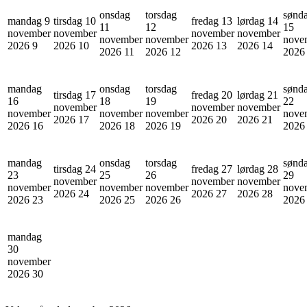
onsdag
torsdag
sønd
mandag 9
tirsdag 10
fredag 13
lørdag 14
11
12
15
november
november
november
november
november
november
nove
2026
9
2026
10
2026
13
2026
14
2026
11
2026
12
202
mandag
onsdag
torsdag
sønd
tirsdag 17
fredag 20
lørdag 21
16
18
19
22
november
november
november
november
november
november
nove
2026
17
2026
20
2026
21
2026
16
2026
18
2026
19
202
mandag
onsdag
torsdag
sønd
tirsdag 24
fredag 27
lørdag 28
23
25
26
29
november
november
november
november
november
november
nove
2026
24
2026
27
2026
28
2026
23
2026
25
2026
26
202
mandag
30
november
2026
30