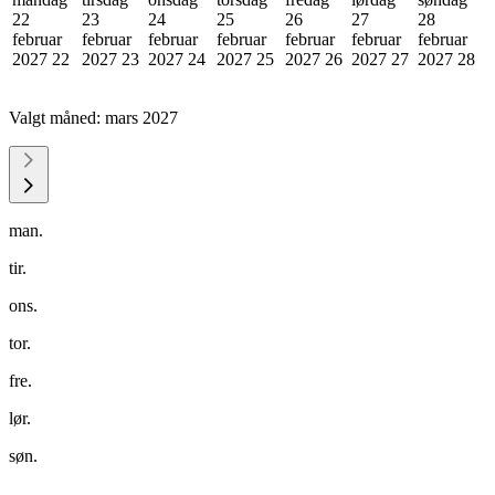
22
23
24
25
26
27
28
februar
februar
februar
februar
februar
februar
februar
2027
22
2027
23
2027
24
2027
25
2027
26
2027
27
2027
28
Valgt måned:
mars 2027
man.
tir.
ons.
tor.
fre.
lør.
søn.