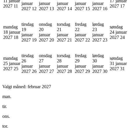
11 januar
17 januar
januar
januar
januar
januar
januar
2027
11
2027
17
2027
12
2027
13
2027
14
2027
15
2027
16
tirsdag
onsdag
torsdag
fredag
lørdag
mandag
søndag
19
20
21
22
23
18 januar
24 januar
januar
januar
januar
januar
januar
2027
18
2027
24
2027
19
2027
20
2027
21
2027
22
2027
23
tirsdag
onsdag
torsdag
fredag
lørdag
mandag
søndag
26
27
28
29
30
25 januar
31 januar
januar
januar
januar
januar
januar
2027
25
2027
31
2027
26
2027
27
2027
28
2027
29
2027
30
Valgt måned:
februar 2027
man.
tir.
ons.
tor.