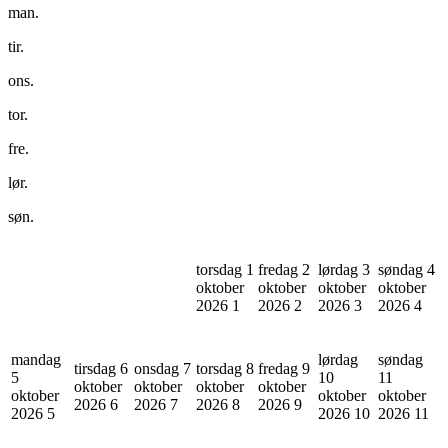
man.
tir.
ons.
tor.
fre.
lør.
søn.
torsdag 1
fredag 2
lørdag 3
søndag 4
oktober
oktober
oktober
oktober
2026
1
2026
2
2026
3
2026
4
mandag
lørdag
søndag
tirsdag 6
onsdag 7
torsdag 8
fredag 9
5
10
11
oktober
oktober
oktober
oktober
oktober
oktober
oktober
2026
6
2026
7
2026
8
2026
9
2026
5
2026
10
2026
11