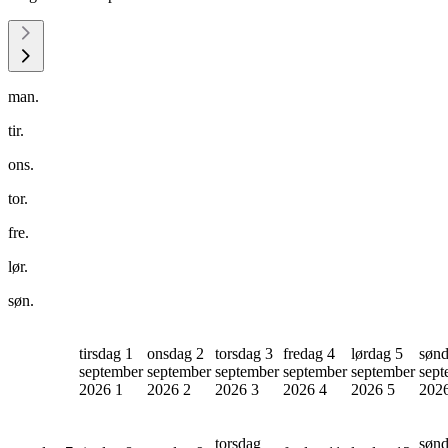
man.
tir.
ons.
tor.
fre.
lør.
søn.
tirsdag 1
onsdag 2
torsdag 3
fredag 4
lørdag 5
sønd
september
september
september
september
september
sept
2026
1
2026
2
2026
3
2026
4
2026
5
202
torsdag
søn