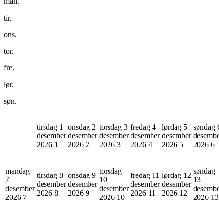
man.
tir.
ons.
tor.
fre.
lør.
søn.
tirsdag 1
onsdag 2
torsdag 3
fredag 4
lørdag 5
søndag 
desember
desember
desember
desember
desember
desembe
2026
1
2026
2
2026
3
2026
4
2026
5
2026
6
mandag
torsdag
søndag
tirsdag 8
onsdag 9
fredag 11
lørdag 12
7
10
13
desember
desember
desember
desember
desember
desember
desembe
2026
8
2026
9
2026
11
2026
12
2026
7
2026
10
2026
13