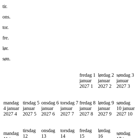
tir.
ons.
tor.
fre.
lør.
søn.
fredag 1
lørdag 2
søndag 3
januar
januar
januar
2027
1
2027
2
2027
3
mandag
tirsdag 5
onsdag 6
torsdag 7
fredag 8
lørdag 9
søndag
4 januar
januar
januar
januar
januar
januar
10 januar
2027
4
2027
5
2027
6
2027
7
2027
8
2027
9
2027
10
tirsdag
onsdag
torsdag
fredag
lørdag
mandag
søndag
12
13
14
15
16