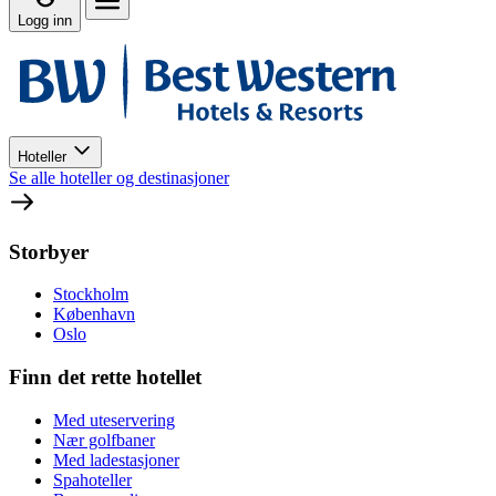
Logg inn
Hoteller
Se alle hoteller og destinasjoner
Storbyer
Stockholm
København
Oslo
Finn det rette hotellet
Med uteservering
Nær golfbaner
Med ladestasjoner
Spahoteller