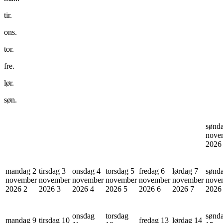
tir.
ons.
tor.
fre.
lør.
søn.
sønd
nove
202
mandag 2
tirsdag 3
onsdag 4
torsdag 5
fredag 6
lørdag 7
sønd
november
november
november
november
november
november
nove
2026
2
2026
3
2026
4
2026
5
2026
6
2026
7
202
onsdag
torsdag
sønd
mandag 9
tirsdag 10
fredag 13
lørdag 14