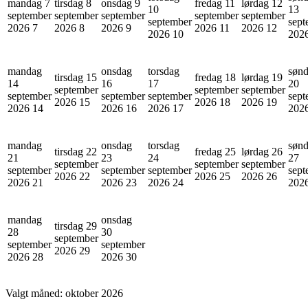
mandag 7
tirsdag 8
onsdag 9
fredag 11
lørdag 12
10
13
september
september
september
september
september
september
sept
2026
7
2026
8
2026
9
2026
11
2026
12
2026
10
202
mandag
onsdag
torsdag
søn
tirsdag 15
fredag 18
lørdag 19
14
16
17
20
september
september
september
september
september
september
sept
2026
15
2026
18
2026
19
2026
14
2026
16
2026
17
202
mandag
onsdag
torsdag
søn
tirsdag 22
fredag 25
lørdag 26
21
23
24
27
september
september
september
september
september
september
sept
2026
22
2026
25
2026
26
2026
21
2026
23
2026
24
202
mandag
onsdag
tirsdag 29
28
30
september
september
september
2026
29
2026
28
2026
30
Valgt måned:
oktober 2026