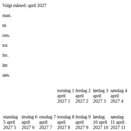
Valgt måned:
april 2027
man.
tir.
ons.
tor.
fre.
lør.
søn.
torsdag 1
fredag 2
lørdag 3
søndag 4
april
april
april
april
2027
1
2027
2
2027
3
2027
4
mandag
tirsdag 6
onsdag 7
torsdag 8
fredag 9
lørdag
søndag
5 april
april
april
april
april
10 april
11 april
2027
5
2027
6
2027
7
2027
8
2027
9
2027
10
2027
11