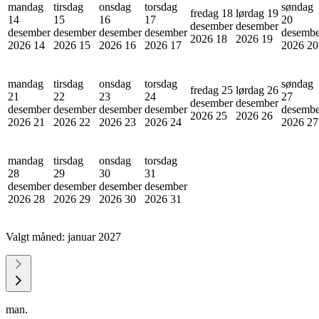
mandag
tirsdag
onsdag
torsdag
søndag
fredag 18
lørdag 19
14
15
16
17
20
desember
desember
desember
desember
desember
desember
desembe
2026
18
2026
19
2026
14
2026
15
2026
16
2026
17
2026
20
mandag
tirsdag
onsdag
torsdag
søndag
fredag 25
lørdag 26
21
22
23
24
27
desember
desember
desember
desember
desember
desember
desembe
2026
25
2026
26
2026
21
2026
22
2026
23
2026
24
2026
27
mandag
tirsdag
onsdag
torsdag
28
29
30
31
desember
desember
desember
desember
2026
28
2026
29
2026
30
2026
31
Valgt måned:
januar 2027
man.