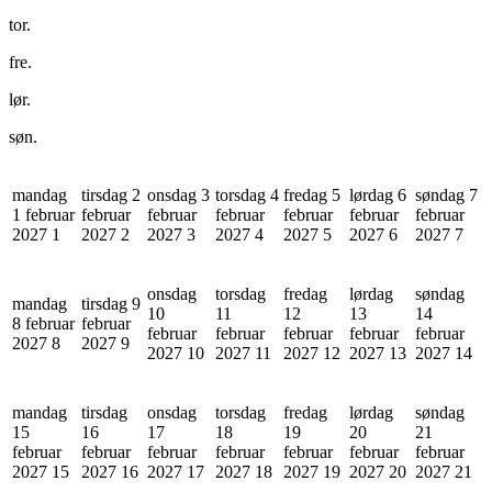
tor.
fre.
lør.
søn.
mandag
tirsdag 2
onsdag 3
torsdag 4
fredag 5
lørdag 6
søndag 7
1 februar
februar
februar
februar
februar
februar
februar
2027
1
2027
2
2027
3
2027
4
2027
5
2027
6
2027
7
onsdag
torsdag
fredag
lørdag
søndag
mandag
tirsdag 9
10
11
12
13
14
8 februar
februar
februar
februar
februar
februar
februar
2027
8
2027
9
2027
10
2027
11
2027
12
2027
13
2027
14
mandag
tirsdag
onsdag
torsdag
fredag
lørdag
søndag
15
16
17
18
19
20
21
februar
februar
februar
februar
februar
februar
februar
2027
15
2027
16
2027
17
2027
18
2027
19
2027
20
2027
21