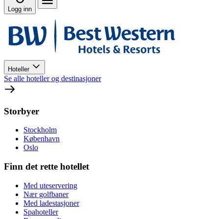
Logg inn
Hoteller
Se alle hoteller og destinasjoner
Storbyer
Stockholm
København
Oslo
Finn det rette hotellet
Med uteservering
Nær golfbaner
Med ladestasjoner
Spahoteller