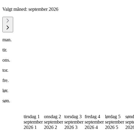
Valgt måned:
september 2026
man.
tir.
ons.
tor.
fre.
lør.
søn.
tirsdag 1
onsdag 2
torsdag 3
fredag 4
lørdag 5
sønd
september
september
september
september
september
sept
2026
1
2026
2
2026
3
2026
4
2026
5
202