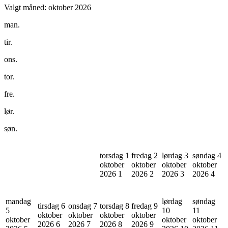
Valgt måned:
oktober 2026
man.
tir.
ons.
tor.
fre.
lør.
søn.
torsdag 1
fredag 2
lørdag 3
søndag 4
oktober
oktober
oktober
oktober
2026
1
2026
2
2026
3
2026
4
mandag
lørdag
søndag
tirsdag 6
onsdag 7
torsdag 8
fredag 9
5
10
11
oktober
oktober
oktober
oktober
oktober
oktober
oktober
2026
6
2026
7
2026
8
2026
9