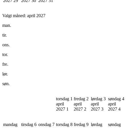
2027
29
2027
30
2027
31
Valgt måned:
april 2027
man.
tir.
ons.
tor.
fre.
lør.
søn.
torsdag 1
fredag 2
lørdag 3
søndag 4
april
april
april
april
2027
1
2027
2
2027
3
2027
4
mandag
tirsdag 6
onsdag 7
torsdag 8
fredag 9
lørdag
søndag