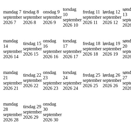
torsdag
søn
mandag 7
tirsdag 8
onsdag 9
fredag 11
lørdag 12
10
13
september
september
september
september
september
september
sept
2026
7
2026
8
2026
9
2026
11
2026
12
2026
10
202
mandag
onsdag
torsdag
søn
tirsdag 15
fredag 18
lørdag 19
14
16
17
20
september
september
september
september
september
september
sept
2026
15
2026
18
2026
19
2026
14
2026
16
2026
17
202
mandag
onsdag
torsdag
søn
tirsdag 22
fredag 25
lørdag 26
21
23
24
27
september
september
september
september
september
september
sept
2026
22
2026
25
2026
26
2026
21
2026
23
2026
24
202
mandag
onsdag
tirsdag 29
28
30
september
september
september
2026
29
2026
28
2026
30