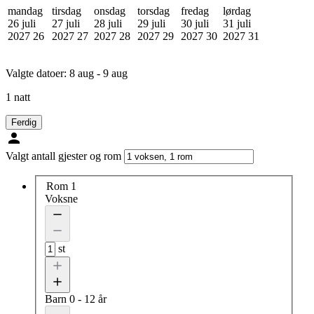
mandag
tirsdag
onsdag
torsdag
fredag
lørdag
26 juli
27 juli
28 juli
29 juli
30 juli
31 juli
2027
26
2027
27
2027
28
2027
29
2027
30
2027
31
Valgte datoer:
8 aug - 9 aug
1 natt
Ferdig
Valgt antall gjester og rom
Rom 1
Voksne
st
Barn
0 - 12 år