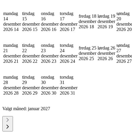
mandag
tirsdag
onsdag
torsdag
søndag
fredag 18
lørdag 19
14
15
16
17
20
desember
desember
desember
desember
desember
desember
desembe
2026
18
2026
19
2026
14
2026
15
2026
16
2026
17
2026
20
mandag
tirsdag
onsdag
torsdag
søndag
fredag 25
lørdag 26
21
22
23
24
27
desember
desember
desember
desember
desember
desember
desembe
2026
25
2026
26
2026
21
2026
22
2026
23
2026
24
2026
27
mandag
tirsdag
onsdag
torsdag
28
29
30
31
desember
desember
desember
desember
2026
28
2026
29
2026
30
2026
31
Valgt måned:
januar 2027