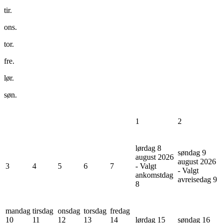
tir.
ons.
tor.
fre.
lør.
søn.
1
2
lørdag 8
søndag 9
august 2026
august 2026
3
4
5
6
7
- Valgt
- Valgt
ankomstdag
avreisedag
9
8
mandag
tirsdag
onsdag
torsdag
fredag
10
11
12
13
14
lørdag 15
søndag 16