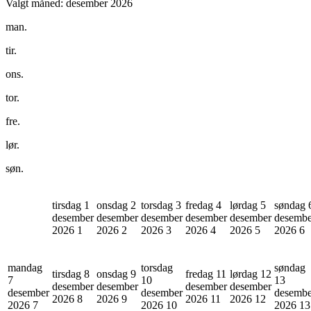
Valgt måned:
desember 2026
man.
tir.
ons.
tor.
fre.
lør.
søn.
tirsdag 1
onsdag 2
torsdag 3
fredag 4
lørdag 5
søndag 
desember
desember
desember
desember
desember
desembe
2026
1
2026
2
2026
3
2026
4
2026
5
2026
6
mandag
torsdag
søndag
tirsdag 8
onsdag 9
fredag 11
lørdag 12
7
10
13
desember
desember
desember
desember
desember
desember
desembe
2026
8
2026
9
2026
11
2026
12
2026
7
2026
10
2026
13