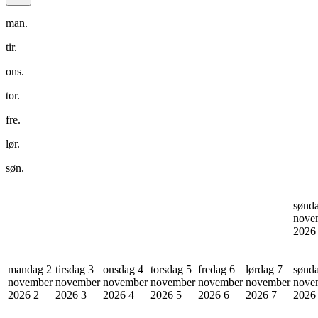
man.
tir.
ons.
tor.
fre.
lør.
søn.
sønd
nove
202
mandag 2
tirsdag 3
onsdag 4
torsdag 5
fredag 6
lørdag 7
sønd
november
november
november
november
november
november
nove
2026
2
2026
3
2026
4
2026
5
2026
6
2026
7
202