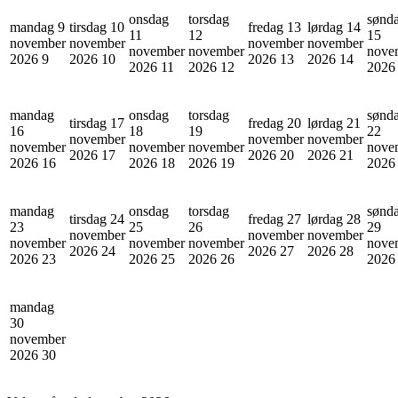
onsdag
torsdag
sønd
mandag 9
tirsdag 10
fredag 13
lørdag 14
11
12
15
november
november
november
november
november
november
nove
2026
9
2026
10
2026
13
2026
14
2026
11
2026
12
202
mandag
onsdag
torsdag
sønd
tirsdag 17
fredag 20
lørdag 21
16
18
19
22
november
november
november
november
november
november
nove
2026
17
2026
20
2026
21
2026
16
2026
18
2026
19
202
mandag
onsdag
torsdag
sønd
tirsdag 24
fredag 27
lørdag 28
23
25
26
29
november
november
november
november
november
november
nove
2026
24
2026
27
2026
28
2026
23
2026
25
2026
26
202
mandag
30
november
2026
30