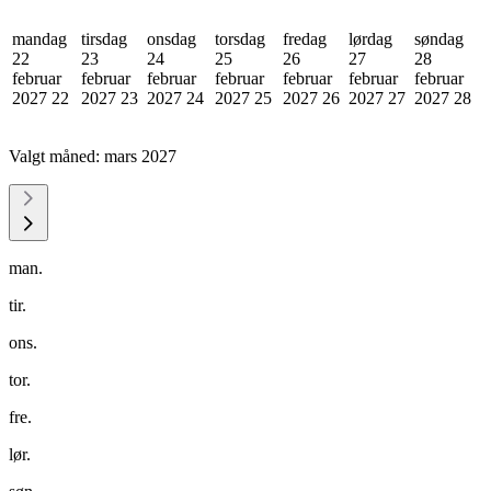
mandag
tirsdag
onsdag
torsdag
fredag
lørdag
søndag
22
23
24
25
26
27
28
februar
februar
februar
februar
februar
februar
februar
2027
22
2027
23
2027
24
2027
25
2027
26
2027
27
2027
28
Valgt måned:
mars 2027
man.
tir.
ons.
tor.
fre.
lør.