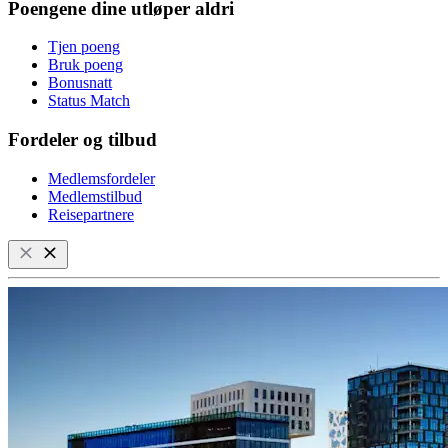
Poengene dine utløper aldri
Tjen poeng
Bruk poeng
Bonusnatt
Status Match
Fordeler og tilbud
Medlemsfordeler
Medlemstilbud
Reisepartnere