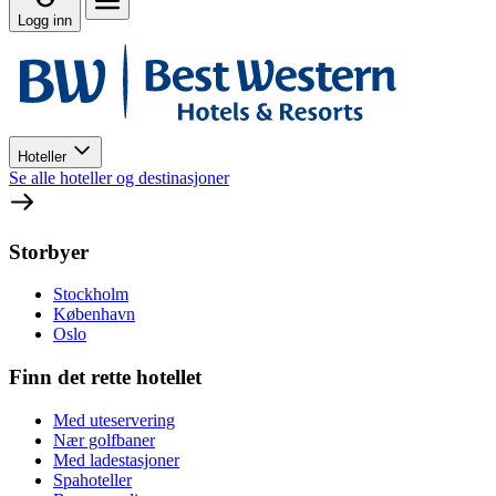
Logg inn
Hoteller
Se alle hoteller og destinasjoner
Storbyer
Stockholm
København
Oslo
Finn det rette hotellet
Med uteservering
Nær golfbaner
Med ladestasjoner
Spahoteller