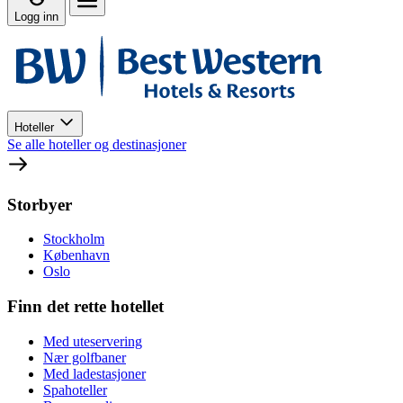
Logg inn
Hoteller
Se alle hoteller og destinasjoner
Storbyer
Stockholm
København
Oslo
Finn det rette hotellet
Med uteservering
Nær golfbaner
Med ladestasjoner
Spahoteller