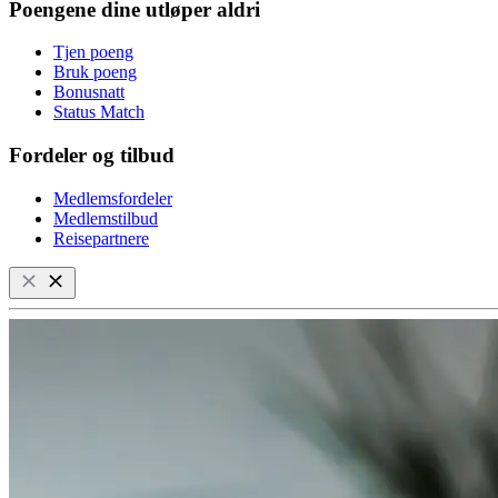
Poengene dine utløper aldri
Tjen poeng
Bruk poeng
Bonusnatt
Status Match
Fordeler og tilbud
Medlemsfordeler
Medlemstilbud
Reisepartnere