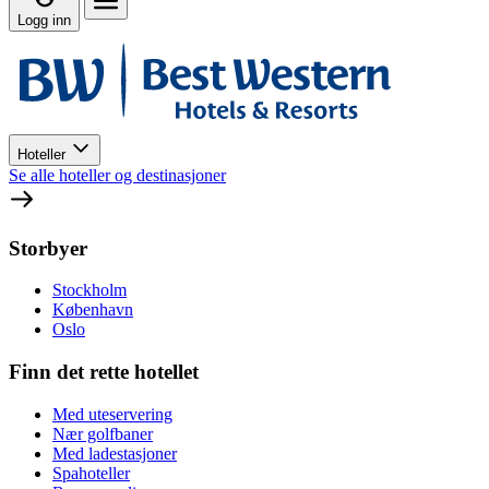
Logg inn
Hoteller
Se alle hoteller og destinasjoner
Storbyer
Stockholm
København
Oslo
Finn det rette hotellet
Med uteservering
Nær golfbaner
Med ladestasjoner
Spahoteller