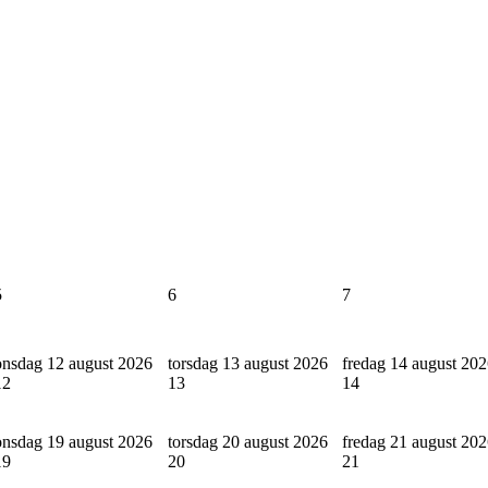
5
6
7
onsdag 12 august 2026
torsdag 13 august 2026
fredag 14 august 20
12
13
14
onsdag 19 august 2026
torsdag 20 august 2026
fredag 21 august 20
19
20
21