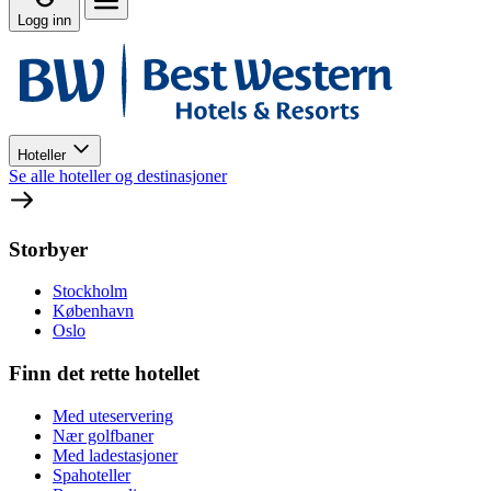
Logg inn
Hoteller
Se alle hoteller og destinasjoner
Storbyer
Stockholm
København
Oslo
Finn det rette hotellet
Med uteservering
Nær golfbaner
Med ladestasjoner
Spahoteller