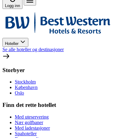
Logg inn
Hoteller
Se alle hoteller og destinasjoner
Storbyer
Stockholm
København
Oslo
Finn det rette hotellet
Med uteservering
Nær golfbaner
Med ladestasjoner
Spahoteller