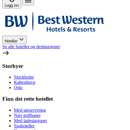
Logg inn
Hoteller
Se alle hoteller og destinasjoner
Storbyer
Stockholm
København
Oslo
Finn det rette hotellet
Med uteservering
Nær golfbaner
Med ladestasjoner
Spahoteller