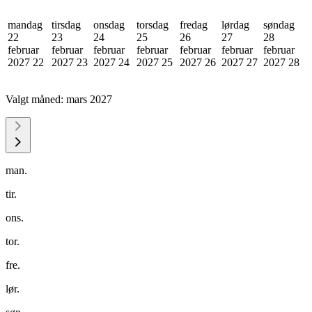
mandag
tirsdag
onsdag
torsdag
fredag
lørdag
søndag
22
23
24
25
26
27
28
februar
februar
februar
februar
februar
februar
februar
2027
22
2027
23
2027
24
2027
25
2027
26
2027
27
2027
28
Valgt måned:
mars 2027
man.
tir.
ons.
tor.
fre.
lør.