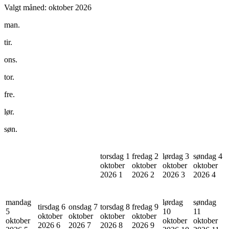
Valgt måned:
oktober 2026
man.
tir.
ons.
tor.
fre.
lør.
søn.
torsdag 1
fredag 2
lørdag 3
søndag 4
oktober
oktober
oktober
oktober
2026
1
2026
2
2026
3
2026
4
mandag
lørdag
søndag
tirsdag 6
onsdag 7
torsdag 8
fredag 9
5
10
11
oktober
oktober
oktober
oktober
oktober
oktober
oktober
2026
6
2026
7
2026
8
2026
9