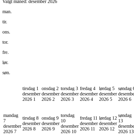
Valgt måned:
desember 2026
man.
tir.
ons.
tor.
fre.
lør.
søn.
tirsdag 1
onsdag 2
torsdag 3
fredag 4
lørdag 5
søndag 
desember
desember
desember
desember
desember
desembe
2026
1
2026
2
2026
3
2026
4
2026
5
2026
6
mandag
torsdag
søndag
tirsdag 8
onsdag 9
fredag 11
lørdag 12
7
10
13
desember
desember
desember
desember
desember
desember
desembe
2026
8
2026
9
2026
11
2026
12
2026
7
2026
10
2026
13