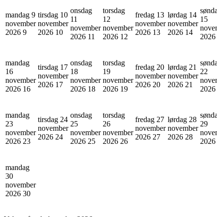
onsdag
torsdag
sønd
mandag 9
tirsdag 10
fredag 13
lørdag 14
11
12
15
november
november
november
november
november
november
nove
2026
9
2026
10
2026
13
2026
14
2026
11
2026
12
202
mandag
onsdag
torsdag
sønd
tirsdag 17
fredag 20
lørdag 21
16
18
19
22
november
november
november
november
november
november
nove
2026
17
2026
20
2026
21
2026
16
2026
18
2026
19
202
mandag
onsdag
torsdag
sønd
tirsdag 24
fredag 27
lørdag 28
23
25
26
29
november
november
november
november
november
november
nove
2026
24
2026
27
2026
28
2026
23
2026
25
2026
26
202
mandag
30
november
2026
30