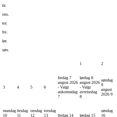
tir.
ons.
tor.
fre.
lør.
søn.
1
2
fredag 7
lørdag 8
søndag
august 2026
august 2026
9
3
4
5
6
- Valgt
- Valgt
august
ankomstdag
avreisedag
2026
9
7
8
mandag
tirsdag
onsdag
torsdag
søndag
10
11
12
13
fredag 14
lørdag 15
16