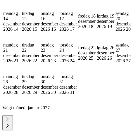
mandag
tirsdag
onsdag
torsdag
søndag
fredag 18
lørdag 19
14
15
16
17
20
desember
desember
desember
desember
desember
desember
desembe
2026
18
2026
19
2026
14
2026
15
2026
16
2026
17
2026
20
mandag
tirsdag
onsdag
torsdag
søndag
fredag 25
lørdag 26
21
22
23
24
27
desember
desember
desember
desember
desember
desember
desembe
2026
25
2026
26
2026
21
2026
22
2026
23
2026
24
2026
27
mandag
tirsdag
onsdag
torsdag
28
29
30
31
desember
desember
desember
desember
2026
28
2026
29
2026
30
2026
31
Valgt måned:
januar 2027