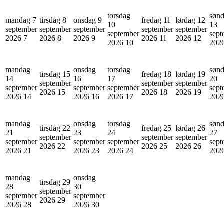
torsdag
søn
mandag 7
tirsdag 8
onsdag 9
fredag 11
lørdag 12
10
13
september
september
september
september
september
september
sept
2026
7
2026
8
2026
9
2026
11
2026
12
2026
10
202
mandag
onsdag
torsdag
søn
tirsdag 15
fredag 18
lørdag 19
14
16
17
20
september
september
september
september
september
september
sept
2026
15
2026
18
2026
19
2026
14
2026
16
2026
17
202
mandag
onsdag
torsdag
søn
tirsdag 22
fredag 25
lørdag 26
21
23
24
27
september
september
september
september
september
september
sept
2026
22
2026
25
2026
26
2026
21
2026
23
2026
24
202
mandag
onsdag
tirsdag 29
28
30
september
september
september
2026
29
2026
28
2026
30