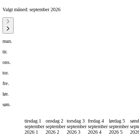
Valgt måned:
september 2026
man.
tir.
ons.
tor.
fre.
lør.
søn.
tirsdag 1
onsdag 2
torsdag 3
fredag 4
lørdag 5
sønd
september
september
september
september
september
sept
2026
1
2026
2
2026
3
2026
4
2026
5
202