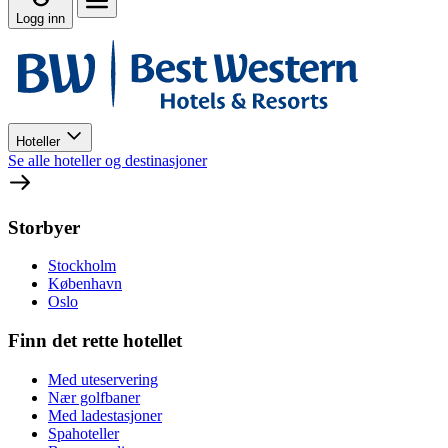
Logg inn
Hoteller
Se alle hoteller og destinasjoner
Storbyer
Stockholm
København
Oslo
Finn det rette hotellet
Med uteservering
Nær golfbaner
Med ladestasjoner
Spahoteller