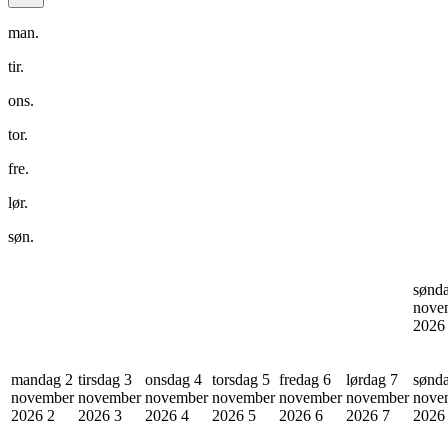
man.
tir.
ons.
tor.
fre.
lør.
søn.
sønd
nove
202
mandag 2
tirsdag 3
onsdag 4
torsdag 5
fredag 6
lørdag 7
sønd
november
november
november
november
november
november
nove
2026
2
2026
3
2026
4
2026
5
2026
6
2026
7
202