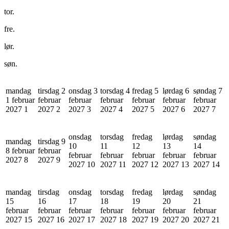
tor.
fre.
lør.
søn.
mandag
tirsdag 2
onsdag 3
torsdag 4
fredag 5
lørdag 6
søndag 7
1 februar
februar
februar
februar
februar
februar
februar
2027
1
2027
2
2027
3
2027
4
2027
5
2027
6
2027
7
onsdag
torsdag
fredag
lørdag
søndag
mandag
tirsdag 9
10
11
12
13
14
8 februar
februar
februar
februar
februar
februar
februar
2027
8
2027
9
2027
10
2027
11
2027
12
2027
13
2027
14
mandag
tirsdag
onsdag
torsdag
fredag
lørdag
søndag
15
16
17
18
19
20
21
februar
februar
februar
februar
februar
februar
februar
2027
15
2027
16
2027
17
2027
18
2027
19
2027
20
2027
21