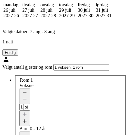
mandag
tirsdag
onsdag
torsdag
fredag
lørdag
26 juli
27 juli
28 juli
29 juli
30 juli
31 juli
2027
26
2027
27
2027
28
2027
29
2027
30
2027
31
Valgte datoer:
7 aug - 8 aug
1 natt
Ferdig
Valgt antall gjester og rom
Rom 1
Voksne
st
Barn
0 - 12 år