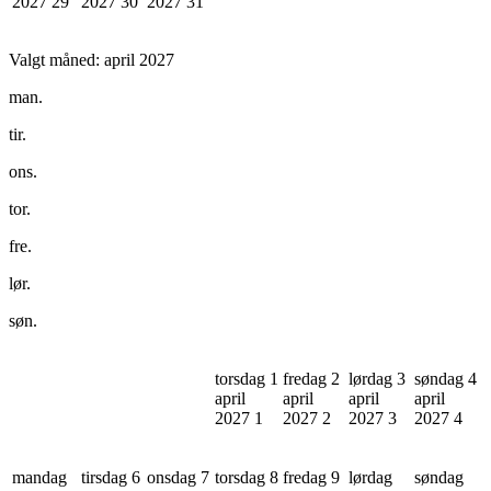
2027
29
2027
30
2027
31
Valgt måned:
april 2027
man.
tir.
ons.
tor.
fre.
lør.
søn.
torsdag 1
fredag 2
lørdag 3
søndag 4
april
april
april
april
2027
1
2027
2
2027
3
2027
4
mandag
tirsdag 6
onsdag 7
torsdag 8
fredag 9
lørdag
søndag