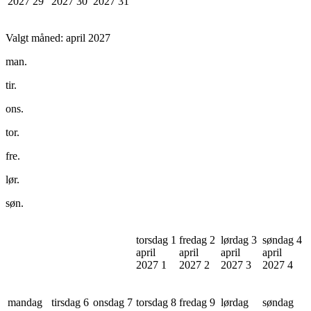
2027
29
2027
30
2027
31
Valgt måned:
april 2027
man.
tir.
ons.
tor.
fre.
lør.
søn.
torsdag 1
fredag 2
lørdag 3
søndag 4
april
april
april
april
2027
1
2027
2
2027
3
2027
4
mandag
tirsdag 6
onsdag 7
torsdag 8
fredag 9
lørdag
søndag