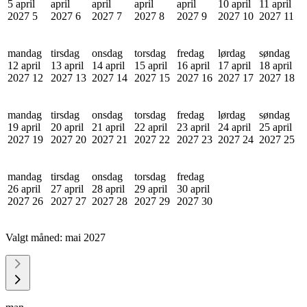
5 april
april
april
april
april
10 april
11 april
2027
5
2027
6
2027
7
2027
8
2027
9
2027
10
2027
11
mandag
tirsdag
onsdag
torsdag
fredag
lørdag
søndag
12 april
13 april
14 april
15 april
16 april
17 april
18 april
2027
12
2027
13
2027
14
2027
15
2027
16
2027
17
2027
18
mandag
tirsdag
onsdag
torsdag
fredag
lørdag
søndag
19 april
20 april
21 april
22 april
23 april
24 april
25 april
2027
19
2027
20
2027
21
2027
22
2027
23
2027
24
2027
25
mandag
tirsdag
onsdag
torsdag
fredag
26 april
27 april
28 april
29 april
30 april
2027
26
2027
27
2027
28
2027
29
2027
30
Valgt måned:
mai 2027