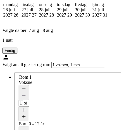
mandag
tirsdag
onsdag
torsdag
fredag
lørdag
26 juli
27 juli
28 juli
29 juli
30 juli
31 juli
2027
26
2027
27
2027
28
2027
29
2027
30
2027
31
Valgte datoer:
7 aug - 8 aug
1 natt
Ferdig
Valgt antall gjester og rom
Rom 1
Voksne
st
Barn
0 - 12 år