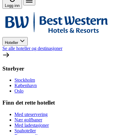
Logg inn
Hoteller
Se alle hoteller og destinasjoner
Storbyer
Stockholm
København
Oslo
Finn det rette hotellet
Med uteservering
Nær golfbaner
Med ladestasjoner
Spahoteller