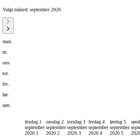
Valgt måned:
september 2026
man.
tir.
ons.
tor.
fre.
lør.
søn.
tirsdag 1
onsdag 2
torsdag 3
fredag 4
lørdag 5
sønd
september
september
september
september
september
sept
2026
1
2026
2
2026
3
2026
4
2026
5
202