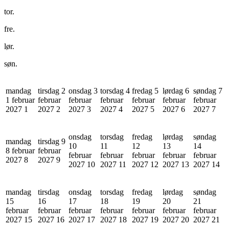
tor.
fre.
lør.
søn.
mandag
tirsdag 2
onsdag 3
torsdag 4
fredag 5
lørdag 6
søndag 7
1 februar
februar
februar
februar
februar
februar
februar
2027
1
2027
2
2027
3
2027
4
2027
5
2027
6
2027
7
onsdag
torsdag
fredag
lørdag
søndag
mandag
tirsdag 9
10
11
12
13
14
8 februar
februar
februar
februar
februar
februar
februar
2027
8
2027
9
2027
10
2027
11
2027
12
2027
13
2027
14
mandag
tirsdag
onsdag
torsdag
fredag
lørdag
søndag
15
16
17
18
19
20
21
februar
februar
februar
februar
februar
februar
februar
2027
15
2027
16
2027
17
2027
18
2027
19
2027
20
2027
21