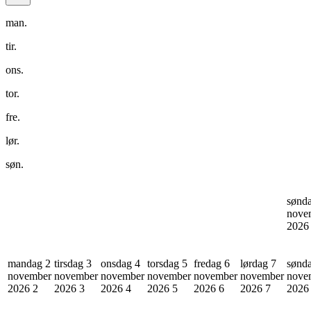
man.
tir.
ons.
tor.
fre.
lør.
søn.
sønd
nove
202
mandag 2
tirsdag 3
onsdag 4
torsdag 5
fredag 6
lørdag 7
sønd
november
november
november
november
november
november
nove
2026
2
2026
3
2026
4
2026
5
2026
6
2026
7
202