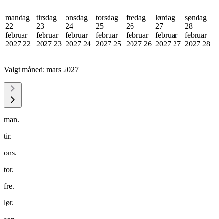
mandag
tirsdag
onsdag
torsdag
fredag
lørdag
søndag
22
23
24
25
26
27
28
februar
februar
februar
februar
februar
februar
februar
2027
22
2027
23
2027
24
2027
25
2027
26
2027
27
2027
28
Valgt måned:
mars 2027
man.
tir.
ons.
tor.
fre.
lør.