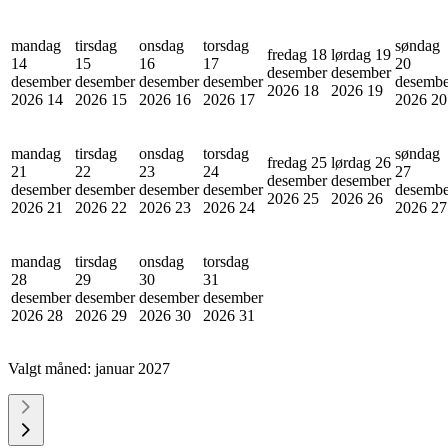
mandag
tirsdag
onsdag
torsdag
søndag
fredag 18
lørdag 19
14
15
16
17
20
desember
desember
desember
desember
desember
desember
desembe
2026
18
2026
19
2026
14
2026
15
2026
16
2026
17
2026
20
mandag
tirsdag
onsdag
torsdag
søndag
fredag 25
lørdag 26
21
22
23
24
27
desember
desember
desember
desember
desember
desember
desembe
2026
25
2026
26
2026
21
2026
22
2026
23
2026
24
2026
27
mandag
tirsdag
onsdag
torsdag
28
29
30
31
desember
desember
desember
desember
2026
28
2026
29
2026
30
2026
31
Valgt måned:
januar 2027