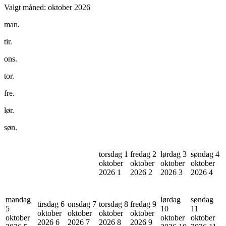
Valgt måned:
oktober 2026
man.
tir.
ons.
tor.
fre.
lør.
søn.
torsdag 1
fredag 2
lørdag 3
søndag 4
oktober
oktober
oktober
oktober
2026
1
2026
2
2026
3
2026
4
mandag
lørdag
søndag
tirsdag 6
onsdag 7
torsdag 8
fredag 9
5
10
11
oktober
oktober
oktober
oktober
oktober
oktober
oktober
2026
6
2026
7
2026
8
2026
9