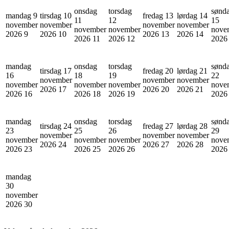
onsdag
torsdag
sønd
mandag 9
tirsdag 10
fredag 13
lørdag 14
11
12
15
november
november
november
november
november
november
nove
2026
9
2026
10
2026
13
2026
14
2026
11
2026
12
202
mandag
onsdag
torsdag
sønd
tirsdag 17
fredag 20
lørdag 21
16
18
19
22
november
november
november
november
november
november
nove
2026
17
2026
20
2026
21
2026
16
2026
18
2026
19
202
mandag
onsdag
torsdag
sønd
tirsdag 24
fredag 27
lørdag 28
23
25
26
29
november
november
november
november
november
november
nove
2026
24
2026
27
2026
28
2026
23
2026
25
2026
26
202
mandag
30
november
2026
30