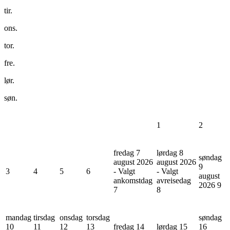
tir.
ons.
tor.
fre.
lør.
søn.
1
2
fredag 7
lørdag 8
søndag
august 2026
august 2026
9
3
4
5
6
- Valgt
- Valgt
august
ankomstdag
avreisedag
2026
9
7
8
mandag
tirsdag
onsdag
torsdag
søndag
10
11
12
13
fredag 14
lørdag 15
16