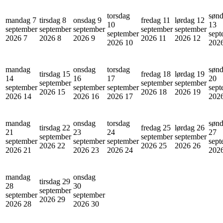
torsdag
søn
mandag 7
tirsdag 8
onsdag 9
fredag 11
lørdag 12
10
13
september
september
september
september
september
september
sept
2026
7
2026
8
2026
9
2026
11
2026
12
2026
10
202
mandag
onsdag
torsdag
søn
tirsdag 15
fredag 18
lørdag 19
14
16
17
20
september
september
september
september
september
september
sept
2026
15
2026
18
2026
19
2026
14
2026
16
2026
17
202
mandag
onsdag
torsdag
søn
tirsdag 22
fredag 25
lørdag 26
21
23
24
27
september
september
september
september
september
september
sept
2026
22
2026
25
2026
26
2026
21
2026
23
2026
24
202
mandag
onsdag
tirsdag 29
28
30
september
september
september
2026
29
2026
28
2026
30