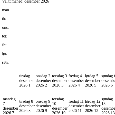
Valgt måned:
desember 2026
man.
tir.
ons.
tor.
fre.
lør.
søn.
tirsdag 1
onsdag 2
torsdag 3
fredag 4
lørdag 5
søndag 
desember
desember
desember
desember
desember
desembe
2026
1
2026
2
2026
3
2026
4
2026
5
2026
6
mandag
torsdag
søndag
tirsdag 8
onsdag 9
fredag 11
lørdag 12
7
10
13
desember
desember
desember
desember
desember
desember
desembe
2026
8
2026
9
2026
11
2026
12
2026
7
2026
10
2026
13