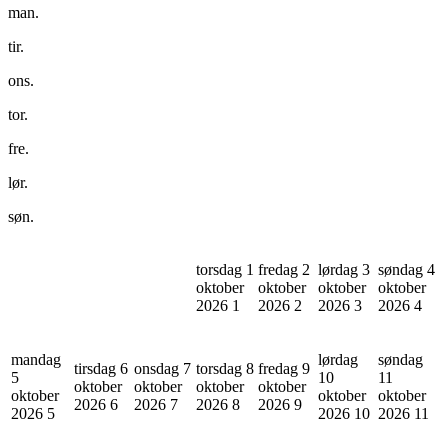
man.
tir.
ons.
tor.
fre.
lør.
søn.
torsdag 1
fredag 2
lørdag 3
søndag 4
oktober
oktober
oktober
oktober
2026
1
2026
2
2026
3
2026
4
mandag
lørdag
søndag
tirsdag 6
onsdag 7
torsdag 8
fredag 9
5
10
11
oktober
oktober
oktober
oktober
oktober
oktober
oktober
2026
6
2026
7
2026
8
2026
9
2026
5
2026
10
2026
11