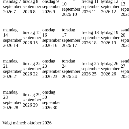
mandag 7
tirsdag 8
onsdag 9
fredag 11
lørdag 12
10
13
september
september
september
september
september
september
sept
2026
7
2026
8
2026
9
2026
11
2026
12
2026
10
202
mandag
onsdag
torsdag
søn
tirsdag 15
fredag 18
lørdag 19
14
16
17
20
september
september
september
september
september
september
sept
2026
15
2026
18
2026
19
2026
14
2026
16
2026
17
202
mandag
onsdag
torsdag
søn
tirsdag 22
fredag 25
lørdag 26
21
23
24
27
september
september
september
september
september
september
sept
2026
22
2026
25
2026
26
2026
21
2026
23
2026
24
202
mandag
onsdag
tirsdag 29
28
30
september
september
september
2026
29
2026
28
2026
30
Valgt måned:
oktober 2026