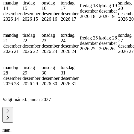
mandag
tirsdag
onsdag
torsdag
søndag
fredag 18
lørdag 19
14
15
16
17
20
desember
desember
desember
desember
desember
desember
desembe
2026
18
2026
19
2026
14
2026
15
2026
16
2026
17
2026
20
mandag
tirsdag
onsdag
torsdag
søndag
fredag 25
lørdag 26
21
22
23
24
27
desember
desember
desember
desember
desember
desember
desembe
2026
25
2026
26
2026
21
2026
22
2026
23
2026
24
2026
27
mandag
tirsdag
onsdag
torsdag
28
29
30
31
desember
desember
desember
desember
2026
28
2026
29
2026
30
2026
31
Valgt måned:
januar 2027
man.