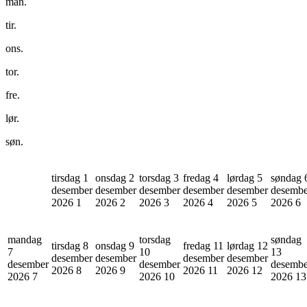
man.
tir.
ons.
tor.
fre.
lør.
søn.
tirsdag 1
onsdag 2
torsdag 3
fredag 4
lørdag 5
søndag 
desember
desember
desember
desember
desember
desembe
2026
1
2026
2
2026
3
2026
4
2026
5
2026
6
mandag
torsdag
søndag
tirsdag 8
onsdag 9
fredag 11
lørdag 12
7
10
13
desember
desember
desember
desember
desember
desember
desembe
2026
8
2026
9
2026
11
2026
12
2026
7
2026
10
2026
13