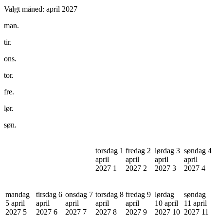
Valgt måned:
april 2027
man.
tir.
ons.
tor.
fre.
lør.
søn.
torsdag 1
fredag 2
lørdag 3
søndag 4
april
april
april
april
2027
1
2027
2
2027
3
2027
4
mandag
tirsdag 6
onsdag 7
torsdag 8
fredag 9
lørdag
søndag
5 april
april
april
april
april
10 april
11 april
2027
5
2027
6
2027
7
2027
8
2027
9
2027
10
2027
11