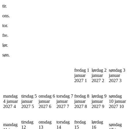
tir.
ons.
tor.
fre.
lør.
søn.
fredag 1
lørdag 2
søndag 3
januar
januar
januar
2027
1
2027
2
2027
3
mandag
tirsdag 5
onsdag 6
torsdag 7
fredag 8
lørdag 9
søndag
4 januar
januar
januar
januar
januar
januar
10 januar
2027
4
2027
5
2027
6
2027
7
2027
8
2027
9
2027
10
tirsdag
onsdag
torsdag
fredag
lørdag
mandag
søndag
12
13
14
15
16