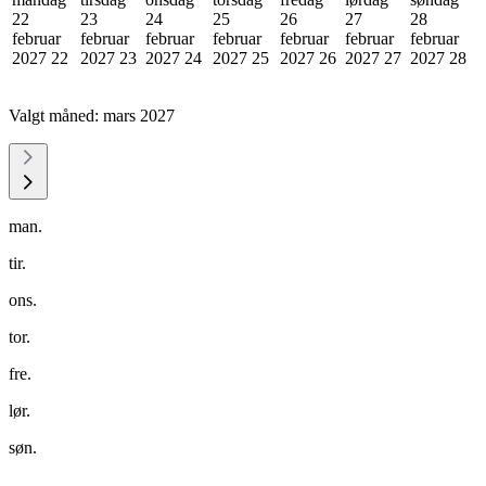
22
23
24
25
26
27
28
februar
februar
februar
februar
februar
februar
februar
2027
22
2027
23
2027
24
2027
25
2027
26
2027
27
2027
28
Valgt måned:
mars 2027
man.
tir.
ons.
tor.
fre.
lør.
søn.