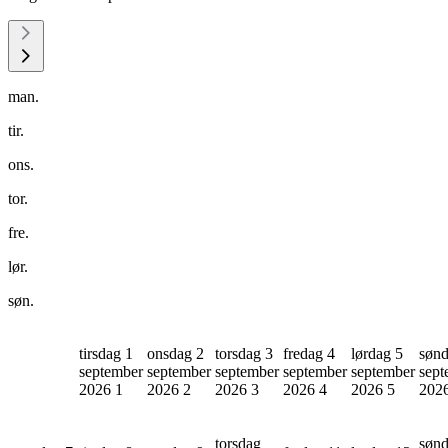
man.
tir.
ons.
tor.
fre.
lør.
søn.
tirsdag 1
onsdag 2
torsdag 3
fredag 4
lørdag 5
sønd
september
september
september
september
september
sept
2026
1
2026
2
2026
3
2026
4
2026
5
202
torsdag
søn