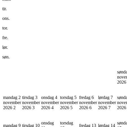
tir.
ons.
tor.
fre.
lør.
søn.
sønd
nove
202
mandag 2
tirsdag 3
onsdag 4
torsdag 5
fredag 6
lørdag 7
sønd
november
november
november
november
november
november
nove
2026
2
2026
3
2026
4
2026
5
2026
6
2026
7
202
onsdag
torsdag
sønd
mandag 9
tirsdag 10
fredag 13
lørdag 14