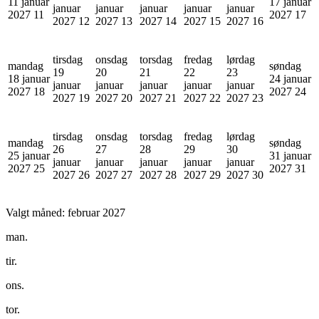
11 januar
17 januar
januar
januar
januar
januar
januar
2027
11
2027
17
2027
12
2027
13
2027
14
2027
15
2027
16
tirsdag
onsdag
torsdag
fredag
lørdag
mandag
søndag
19
20
21
22
23
18 januar
24 januar
januar
januar
januar
januar
januar
2027
18
2027
24
2027
19
2027
20
2027
21
2027
22
2027
23
tirsdag
onsdag
torsdag
fredag
lørdag
mandag
søndag
26
27
28
29
30
25 januar
31 januar
januar
januar
januar
januar
januar
2027
25
2027
31
2027
26
2027
27
2027
28
2027
29
2027
30
Valgt måned:
februar 2027
man.
tir.
ons.
tor.