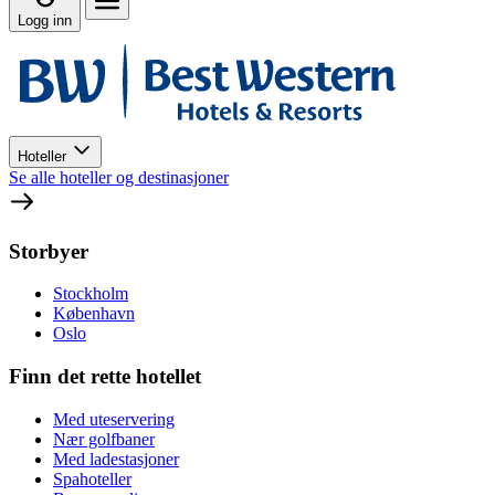
Logg inn
Hoteller
Se alle hoteller og destinasjoner
Storbyer
Stockholm
København
Oslo
Finn det rette hotellet
Med uteservering
Nær golfbaner
Med ladestasjoner
Spahoteller