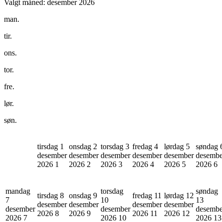
Valgt måned:
desember 2026
man.
tir.
ons.
tor.
fre.
lør.
søn.
tirsdag 1
onsdag 2
torsdag 3
fredag 4
lørdag 5
søndag 
desember
desember
desember
desember
desember
desembe
2026
1
2026
2
2026
3
2026
4
2026
5
2026
6
mandag
torsdag
søndag
tirsdag 8
onsdag 9
fredag 11
lørdag 12
7
10
13
desember
desember
desember
desember
desember
desember
desembe
2026
8
2026
9
2026
11
2026
12
2026
7
2026
10
2026
13