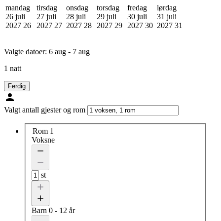
mandag
tirsdag
onsdag
torsdag
fredag
lørdag
26 juli
27 juli
28 juli
29 juli
30 juli
31 juli
2027
26
2027
27
2027
28
2027
29
2027
30
2027
31
Valgte datoer:
6 aug - 7 aug
1 natt
Ferdig
Valgt antall gjester og rom
Rom 1
Voksne
st
Barn
0 - 12 år