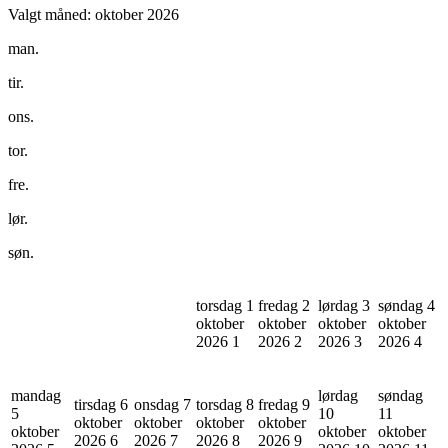
Valgt måned:
oktober 2026
man.
tir.
ons.
tor.
fre.
lør.
søn.
torsdag 1
fredag 2
lørdag 3
søndag 4
oktober
oktober
oktober
oktober
2026
1
2026
2
2026
3
2026
4
mandag
lørdag
søndag
tirsdag 6
onsdag 7
torsdag 8
fredag 9
5
10
11
oktober
oktober
oktober
oktober
oktober
oktober
oktober
2026
6
2026
7
2026
8
2026
9