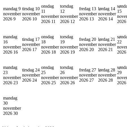
onsdag
torsdag
sønd
mandag 9
tirsdag 10
fredag 13
lørdag 14
11
12
15
november
november
november
november
november
november
nove
2026
9
2026
10
2026
13
2026
14
2026
11
2026
12
202
mandag
onsdag
torsdag
sønd
tirsdag 17
fredag 20
lørdag 21
16
18
19
22
november
november
november
november
november
november
nove
2026
17
2026
20
2026
21
2026
16
2026
18
2026
19
202
mandag
onsdag
torsdag
sønd
tirsdag 24
fredag 27
lørdag 28
23
25
26
29
november
november
november
november
november
november
nove
2026
24
2026
27
2026
28
2026
23
2026
25
2026
26
202
mandag
30
november
2026
30