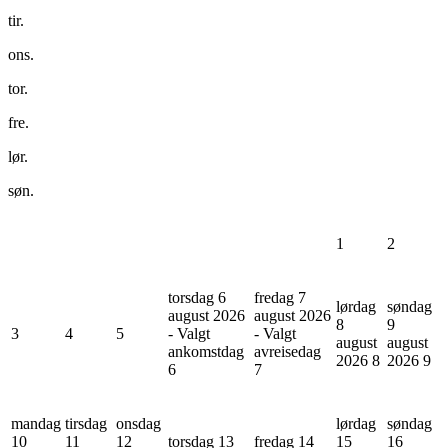
tir.
ons.
tor.
fre.
lør.
søn.
1
2
torsdag 6
fredag 7
lørdag
søndag
august 2026
august 2026
8
9
3
4
5
- Valgt
- Valgt
august
august
ankomstdag
avreisedag
2026
8
2026
9
6
7
mandag
tirsdag
onsdag
lørdag
søndag
10
11
12
torsdag 13
fredag 14
15
16