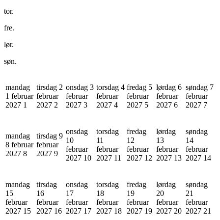
tor.
fre.
lør.
søn.
mandag
tirsdag 2
onsdag 3
torsdag 4
fredag 5
lørdag 6
søndag 7
1 februar
februar
februar
februar
februar
februar
februar
2027
1
2027
2
2027
3
2027
4
2027
5
2027
6
2027
7
onsdag
torsdag
fredag
lørdag
søndag
mandag
tirsdag 9
10
11
12
13
14
8 februar
februar
februar
februar
februar
februar
februar
2027
8
2027
9
2027
10
2027
11
2027
12
2027
13
2027
14
mandag
tirsdag
onsdag
torsdag
fredag
lørdag
søndag
15
16
17
18
19
20
21
februar
februar
februar
februar
februar
februar
februar
2027
15
2027
16
2027
17
2027
18
2027
19
2027
20
2027
21