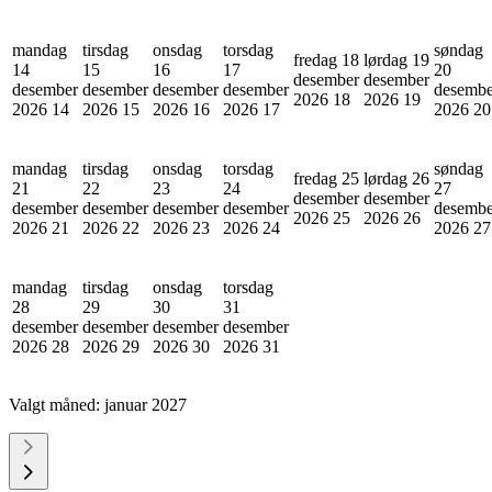
mandag
tirsdag
onsdag
torsdag
søndag
fredag 18
lørdag 19
14
15
16
17
20
desember
desember
desember
desember
desember
desember
desembe
2026
18
2026
19
2026
14
2026
15
2026
16
2026
17
2026
20
mandag
tirsdag
onsdag
torsdag
søndag
fredag 25
lørdag 26
21
22
23
24
27
desember
desember
desember
desember
desember
desember
desembe
2026
25
2026
26
2026
21
2026
22
2026
23
2026
24
2026
27
mandag
tirsdag
onsdag
torsdag
28
29
30
31
desember
desember
desember
desember
2026
28
2026
29
2026
30
2026
31
Valgt måned:
januar 2027