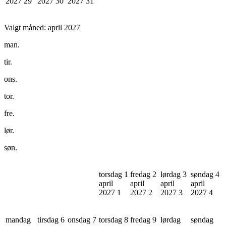
2027
29
2027
30
2027
31
Valgt måned:
april 2027
man.
tir.
ons.
tor.
fre.
lør.
søn.
torsdag 1
fredag 2
lørdag 3
søndag 4
april
april
april
april
2027
1
2027
2
2027
3
2027
4
mandag
tirsdag 6
onsdag 7
torsdag 8
fredag 9
lørdag
søndag