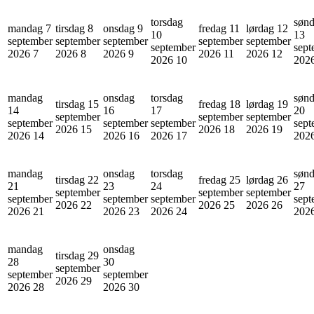
torsdag
søn
mandag 7
tirsdag 8
onsdag 9
fredag 11
lørdag 12
10
13
september
september
september
september
september
september
sept
2026
7
2026
8
2026
9
2026
11
2026
12
2026
10
202
mandag
onsdag
torsdag
søn
tirsdag 15
fredag 18
lørdag 19
14
16
17
20
september
september
september
september
september
september
sept
2026
15
2026
18
2026
19
2026
14
2026
16
2026
17
202
mandag
onsdag
torsdag
søn
tirsdag 22
fredag 25
lørdag 26
21
23
24
27
september
september
september
september
september
september
sept
2026
22
2026
25
2026
26
2026
21
2026
23
2026
24
202
mandag
onsdag
tirsdag 29
28
30
september
september
september
2026
29
2026
28
2026
30