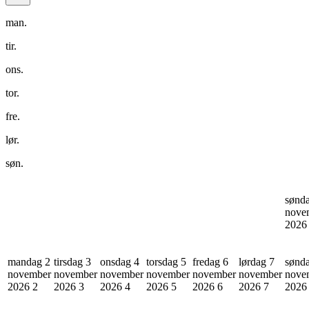
man.
tir.
ons.
tor.
fre.
lør.
søn.
sønd
nove
202
mandag 2
tirsdag 3
onsdag 4
torsdag 5
fredag 6
lørdag 7
sønd
november
november
november
november
november
november
nove
2026
2
2026
3
2026
4
2026
5
2026
6
2026
7
202