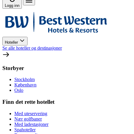
Logg inn
Hoteller
Se alle hoteller og destinasjoner
Storbyer
Stockholm
København
Oslo
Finn det rette hotellet
Med uteservering
Nær golfbaner
Med ladestasjoner
Spahoteller