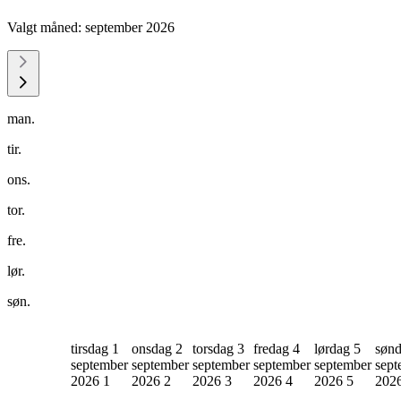
Valgt måned:
september 2026
man.
tir.
ons.
tor.
fre.
lør.
søn.
tirsdag 1
onsdag 2
torsdag 3
fredag 4
lørdag 5
sønd
september
september
september
september
september
sept
2026
1
2026
2
2026
3
2026
4
2026
5
202