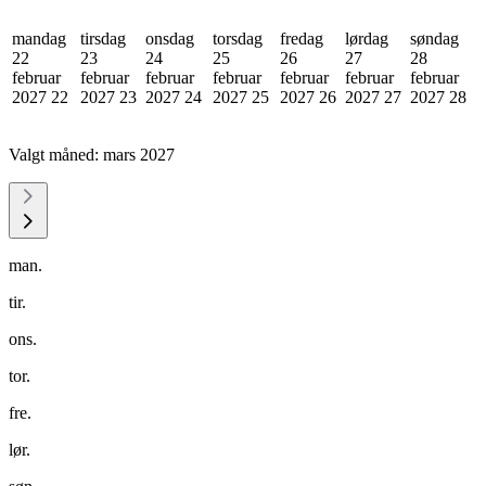
mandag
tirsdag
onsdag
torsdag
fredag
lørdag
søndag
22
23
24
25
26
27
28
februar
februar
februar
februar
februar
februar
februar
2027
22
2027
23
2027
24
2027
25
2027
26
2027
27
2027
28
Valgt måned:
mars 2027
man.
tir.
ons.
tor.
fre.
lør.