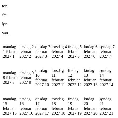
tor.
fre.
lør.
søn.
mandag
tirsdag 2
onsdag 3
torsdag 4
fredag 5
lørdag 6
søndag 7
1 februar
februar
februar
februar
februar
februar
februar
2027
1
2027
2
2027
3
2027
4
2027
5
2027
6
2027
7
onsdag
torsdag
fredag
lørdag
søndag
mandag
tirsdag 9
10
11
12
13
14
8 februar
februar
februar
februar
februar
februar
februar
2027
8
2027
9
2027
10
2027
11
2027
12
2027
13
2027
14
mandag
tirsdag
onsdag
torsdag
fredag
lørdag
søndag
15
16
17
18
19
20
21
februar
februar
februar
februar
februar
februar
februar
2027
15
2027
16
2027
17
2027
18
2027
19
2027
20
2027
21