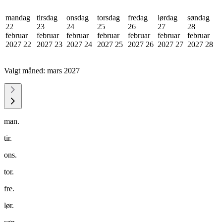
mandag
tirsdag
onsdag
torsdag
fredag
lørdag
søndag
22
23
24
25
26
27
28
februar
februar
februar
februar
februar
februar
februar
2027
22
2027
23
2027
24
2027
25
2027
26
2027
27
2027
28
Valgt måned:
mars 2027
man.
tir.
ons.
tor.
fre.
lør.