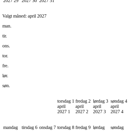
2027
29
2027
30
2027
31
Valgt måned:
april 2027
man.
tir.
ons.
tor.
fre.
lør.
søn.
torsdag 1
fredag 2
lørdag 3
søndag 4
april
april
april
april
2027
1
2027
2
2027
3
2027
4
mandag
tirsdag 6
onsdag 7
torsdag 8
fredag 9
lørdag
søndag