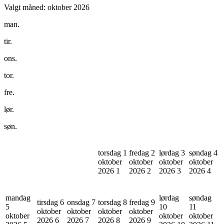
Valgt måned:
oktober 2026
man.
tir.
ons.
tor.
fre.
lør.
søn.
torsdag 1
fredag 2
lørdag 3
søndag 4
oktober
oktober
oktober
oktober
2026
1
2026
2
2026
3
2026
4
mandag
lørdag
søndag
tirsdag 6
onsdag 7
torsdag 8
fredag 9
5
10
11
oktober
oktober
oktober
oktober
oktober
oktober
oktober
2026
6
2026
7
2026
8
2026
9