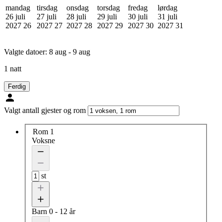
mandag
tirsdag
onsdag
torsdag
fredag
lørdag
26 juli
27 juli
28 juli
29 juli
30 juli
31 juli
2027
26
2027
27
2027
28
2027
29
2027
30
2027
31
Valgte datoer:
8 aug - 9 aug
1 natt
Ferdig
Valgt antall gjester og rom
Rom 1
Voksne
st
Barn
0 - 12 år