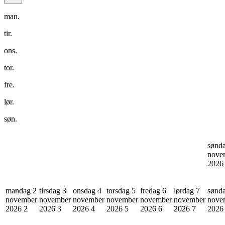
man.
tir.
ons.
tor.
fre.
lør.
søn.
sønd
nove
202
mandag 2
tirsdag 3
onsdag 4
torsdag 5
fredag 6
lørdag 7
sønd
november
november
november
november
november
november
nove
2026
2
2026
3
2026
4
2026
5
2026
6
2026
7
202