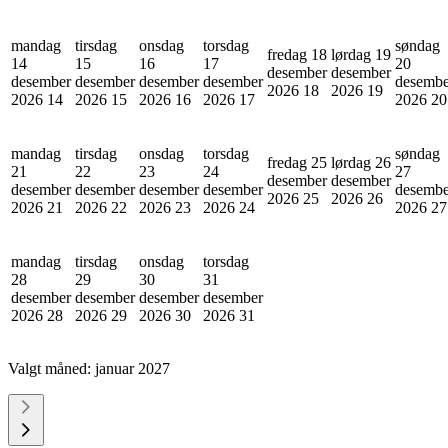
mandag
tirsdag
onsdag
torsdag
søndag
fredag 18
lørdag 19
14
15
16
17
20
desember
desember
desember
desember
desember
desember
desembe
2026
18
2026
19
2026
14
2026
15
2026
16
2026
17
2026
20
mandag
tirsdag
onsdag
torsdag
søndag
fredag 25
lørdag 26
21
22
23
24
27
desember
desember
desember
desember
desember
desember
desembe
2026
25
2026
26
2026
21
2026
22
2026
23
2026
24
2026
27
mandag
tirsdag
onsdag
torsdag
28
29
30
31
desember
desember
desember
desember
2026
28
2026
29
2026
30
2026
31
Valgt måned:
januar 2027