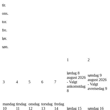
tir.
ons.
tor.
fre.
lør.
søn.
1
2
lørdag 8
søndag 9
august 2026
august 2026
3
4
5
6
7
- Valgt
- Valgt
ankomstdag
avreisedag
9
8
mandag
tirsdag
onsdag
torsdag
fredag
10
11
12
13
14
lørdag 15
søndag 16