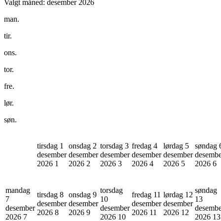
Valgt måned:
desember 2026
man.
tir.
ons.
tor.
fre.
lør.
søn.
tirsdag 1
onsdag 2
torsdag 3
fredag 4
lørdag 5
søndag 
desember
desember
desember
desember
desember
desembe
2026
1
2026
2
2026
3
2026
4
2026
5
2026
6
mandag
torsdag
søndag
tirsdag 8
onsdag 9
fredag 11
lørdag 12
7
10
13
desember
desember
desember
desember
desember
desember
desembe
2026
8
2026
9
2026
11
2026
12
2026
7
2026
10
2026
13