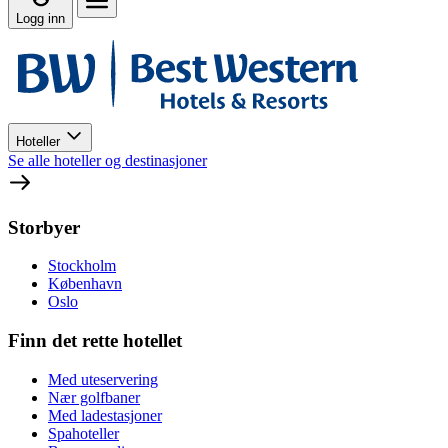
Logg inn
Hoteller
Se alle hoteller og destinasjoner
Storbyer
Stockholm
København
Oslo
Finn det rette hotellet
Med uteservering
Nær golfbaner
Med ladestasjoner
Spahoteller