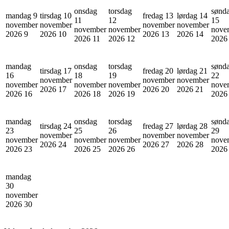
onsdag
torsdag
sønd
mandag 9
tirsdag 10
fredag 13
lørdag 14
11
12
15
november
november
november
november
november
november
nove
2026
9
2026
10
2026
13
2026
14
2026
11
2026
12
202
mandag
onsdag
torsdag
sønd
tirsdag 17
fredag 20
lørdag 21
16
18
19
22
november
november
november
november
november
november
nove
2026
17
2026
20
2026
21
2026
16
2026
18
2026
19
202
mandag
onsdag
torsdag
sønd
tirsdag 24
fredag 27
lørdag 28
23
25
26
29
november
november
november
november
november
november
nove
2026
24
2026
27
2026
28
2026
23
2026
25
2026
26
202
mandag
30
november
2026
30