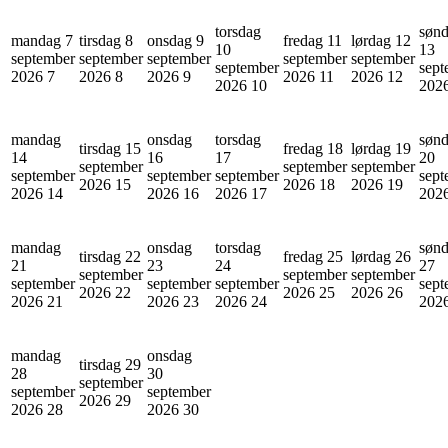
torsdag
søn
mandag 7
tirsdag 8
onsdag 9
fredag 11
lørdag 12
10
13
september
september
september
september
september
september
sept
2026
7
2026
8
2026
9
2026
11
2026
12
2026
10
202
mandag
onsdag
torsdag
søn
tirsdag 15
fredag 18
lørdag 19
14
16
17
20
september
september
september
september
september
september
sept
2026
15
2026
18
2026
19
2026
14
2026
16
2026
17
202
mandag
onsdag
torsdag
søn
tirsdag 22
fredag 25
lørdag 26
21
23
24
27
september
september
september
september
september
september
sept
2026
22
2026
25
2026
26
2026
21
2026
23
2026
24
202
mandag
onsdag
tirsdag 29
28
30
september
september
september
2026
29
2026
28
2026
30