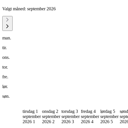
Valgt måned:
september 2026
man.
tir.
ons.
tor.
fre.
lør.
søn.
tirsdag 1
onsdag 2
torsdag 3
fredag 4
lørdag 5
sønd
september
september
september
september
september
sept
2026
1
2026
2
2026
3
2026
4
2026
5
202