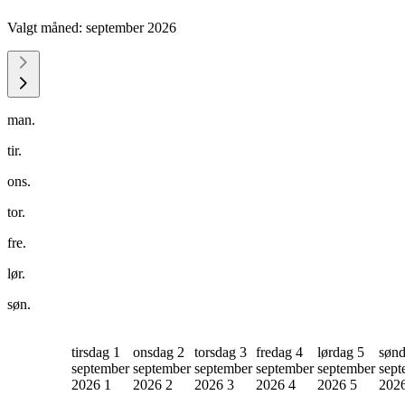
Valgt måned:
september 2026
man.
tir.
ons.
tor.
fre.
lør.
søn.
tirsdag 1
onsdag 2
torsdag 3
fredag 4
lørdag 5
sønd
september
september
september
september
september
sept
2026
1
2026
2
2026
3
2026
4
2026
5
202