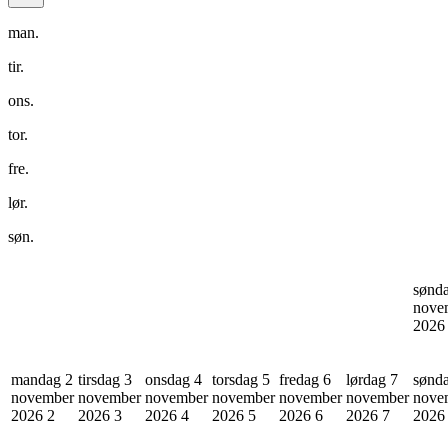
man.
tir.
ons.
tor.
fre.
lør.
søn.
sønd
nove
202
mandag 2
tirsdag 3
onsdag 4
torsdag 5
fredag 6
lørdag 7
sønd
november
november
november
november
november
november
nove
2026
2
2026
3
2026
4
2026
5
2026
6
2026
7
202