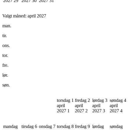
2027
29
2027
30
2027
31
Valgt måned:
april 2027
man.
tir.
ons.
tor.
fre.
lør.
søn.
torsdag 1
fredag 2
lørdag 3
søndag 4
april
april
april
april
2027
1
2027
2
2027
3
2027
4
mandag
tirsdag 6
onsdag 7
torsdag 8
fredag 9
lørdag
søndag