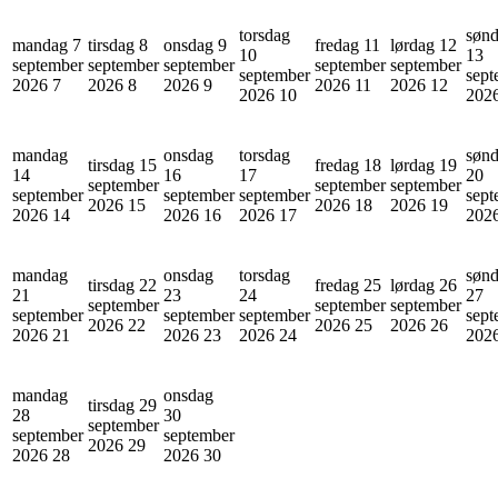
torsdag
søn
mandag 7
tirsdag 8
onsdag 9
fredag 11
lørdag 12
10
13
september
september
september
september
september
september
sept
2026
7
2026
8
2026
9
2026
11
2026
12
2026
10
202
mandag
onsdag
torsdag
søn
tirsdag 15
fredag 18
lørdag 19
14
16
17
20
september
september
september
september
september
september
sept
2026
15
2026
18
2026
19
2026
14
2026
16
2026
17
202
mandag
onsdag
torsdag
søn
tirsdag 22
fredag 25
lørdag 26
21
23
24
27
september
september
september
september
september
september
sept
2026
22
2026
25
2026
26
2026
21
2026
23
2026
24
202
mandag
onsdag
tirsdag 29
28
30
september
september
september
2026
29
2026
28
2026
30