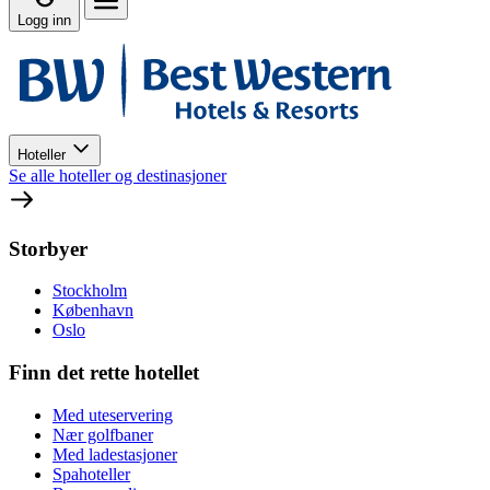
Logg inn
Hoteller
Se alle hoteller og destinasjoner
Storbyer
Stockholm
København
Oslo
Finn det rette hotellet
Med uteservering
Nær golfbaner
Med ladestasjoner
Spahoteller