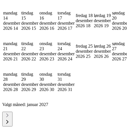
mandag
tirsdag
onsdag
torsdag
søndag
fredag 18
lørdag 19
14
15
16
17
20
desember
desember
desember
desember
desember
desember
desembe
2026
18
2026
19
2026
14
2026
15
2026
16
2026
17
2026
20
mandag
tirsdag
onsdag
torsdag
søndag
fredag 25
lørdag 26
21
22
23
24
27
desember
desember
desember
desember
desember
desember
desembe
2026
25
2026
26
2026
21
2026
22
2026
23
2026
24
2026
27
mandag
tirsdag
onsdag
torsdag
28
29
30
31
desember
desember
desember
desember
2026
28
2026
29
2026
30
2026
31
Valgt måned:
januar 2027