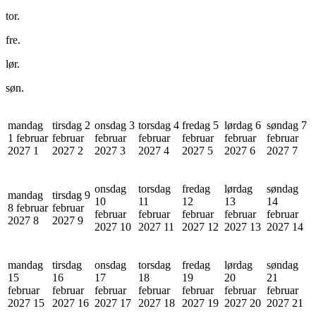
tor.
fre.
lør.
søn.
mandag
tirsdag 2
onsdag 3
torsdag 4
fredag 5
lørdag 6
søndag 7
1 februar
februar
februar
februar
februar
februar
februar
2027
1
2027
2
2027
3
2027
4
2027
5
2027
6
2027
7
onsdag
torsdag
fredag
lørdag
søndag
mandag
tirsdag 9
10
11
12
13
14
8 februar
februar
februar
februar
februar
februar
februar
2027
8
2027
9
2027
10
2027
11
2027
12
2027
13
2027
14
mandag
tirsdag
onsdag
torsdag
fredag
lørdag
søndag
15
16
17
18
19
20
21
februar
februar
februar
februar
februar
februar
februar
2027
15
2027
16
2027
17
2027
18
2027
19
2027
20
2027
21