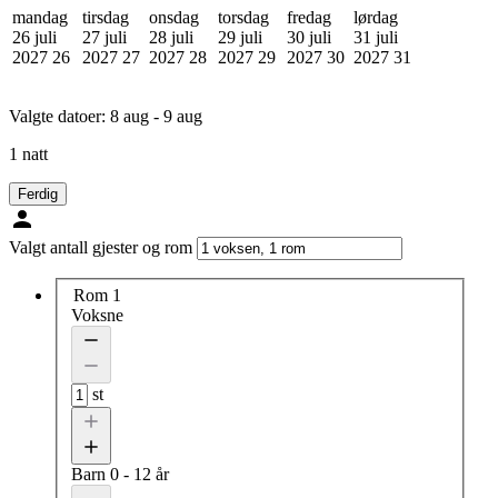
mandag
tirsdag
onsdag
torsdag
fredag
lørdag
26 juli
27 juli
28 juli
29 juli
30 juli
31 juli
2027
26
2027
27
2027
28
2027
29
2027
30
2027
31
Valgte datoer:
8 aug - 9 aug
1 natt
Ferdig
Valgt antall gjester og rom
Rom 1
Voksne
st
Barn
0 - 12 år