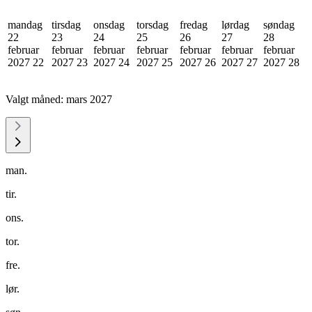
mandag
tirsdag
onsdag
torsdag
fredag
lørdag
søndag
22
23
24
25
26
27
28
februar
februar
februar
februar
februar
februar
februar
2027
22
2027
23
2027
24
2027
25
2027
26
2027
27
2027
28
Valgt måned:
mars 2027
man.
tir.
ons.
tor.
fre.
lør.