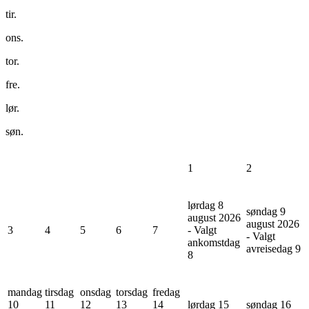
tir.
ons.
tor.
fre.
lør.
søn.
1
2
lørdag 8
søndag 9
august 2026
august 2026
3
4
5
6
7
- Valgt
- Valgt
ankomstdag
avreisedag
9
8
mandag
tirsdag
onsdag
torsdag
fredag
10
11
12
13
14
lørdag 15
søndag 16