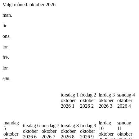
Valgt måned:
oktober 2026
man.
tir.
ons.
tor.
fre.
lør.
søn.
torsdag 1
fredag 2
lørdag 3
søndag 4
oktober
oktober
oktober
oktober
2026
1
2026
2
2026
3
2026
4
mandag
lørdag
søndag
tirsdag 6
onsdag 7
torsdag 8
fredag 9
5
10
11
oktober
oktober
oktober
oktober
oktober
oktober
oktober
2026
6
2026
7
2026
8
2026
9