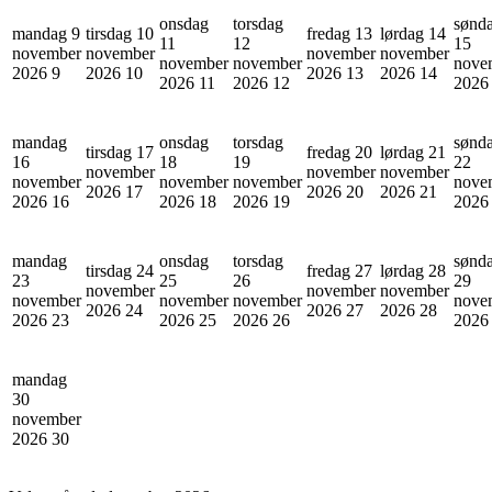
onsdag
torsdag
sønd
mandag 9
tirsdag 10
fredag 13
lørdag 14
11
12
15
november
november
november
november
november
november
nove
2026
9
2026
10
2026
13
2026
14
2026
11
2026
12
202
mandag
onsdag
torsdag
sønd
tirsdag 17
fredag 20
lørdag 21
16
18
19
22
november
november
november
november
november
november
nove
2026
17
2026
20
2026
21
2026
16
2026
18
2026
19
202
mandag
onsdag
torsdag
sønd
tirsdag 24
fredag 27
lørdag 28
23
25
26
29
november
november
november
november
november
november
nove
2026
24
2026
27
2026
28
2026
23
2026
25
2026
26
202
mandag
30
november
2026
30