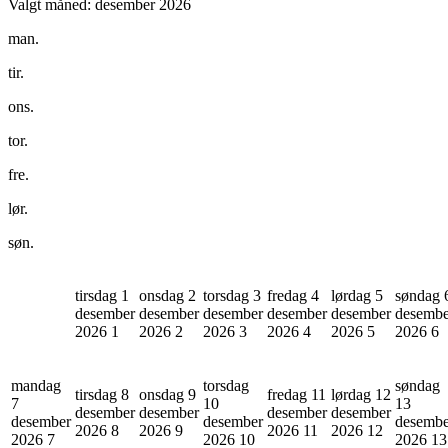
Valgt måned:
desember 2026
man.
tir.
ons.
tor.
fre.
lør.
søn.
tirsdag 1
onsdag 2
torsdag 3
fredag 4
lørdag 5
søndag 
desember
desember
desember
desember
desember
desembe
2026
1
2026
2
2026
3
2026
4
2026
5
2026
6
mandag
torsdag
søndag
tirsdag 8
onsdag 9
fredag 11
lørdag 12
7
10
13
desember
desember
desember
desember
desember
desember
desembe
2026
8
2026
9
2026
11
2026
12
2026
7
2026
10
2026
13