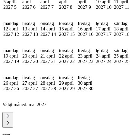
5 april
april
april
april
april
10 april
11 april
2027
5
2027
6
2027
7
2027
8
2027
9
2027
10
2027
11
mandag
tirsdag
onsdag
torsdag
fredag
lørdag
søndag
12 april
13 april
14 april
15 april
16 april
17 april
18 april
2027
12
2027
13
2027
14
2027
15
2027
16
2027
17
2027
18
mandag
tirsdag
onsdag
torsdag
fredag
lørdag
søndag
19 april
20 april
21 april
22 april
23 april
24 april
25 april
2027
19
2027
20
2027
21
2027
22
2027
23
2027
24
2027
25
mandag
tirsdag
onsdag
torsdag
fredag
26 april
27 april
28 april
29 april
30 april
2027
26
2027
27
2027
28
2027
29
2027
30
Valgt måned:
mai 2027