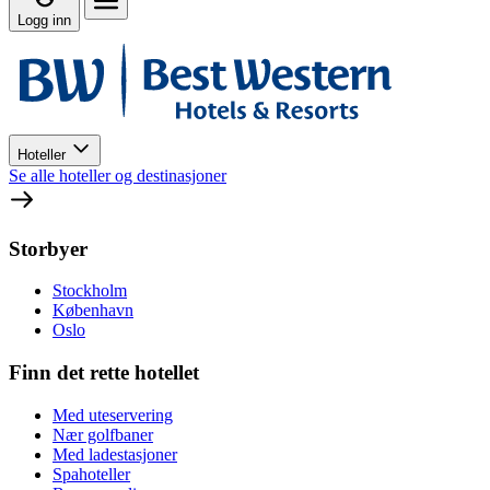
Logg inn
Hoteller
Se alle hoteller og destinasjoner
Storbyer
Stockholm
København
Oslo
Finn det rette hotellet
Med uteservering
Nær golfbaner
Med ladestasjoner
Spahoteller