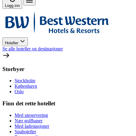
Logg inn
Hoteller
Se alle hoteller og destinasjoner
Storbyer
Stockholm
København
Oslo
Finn det rette hotellet
Med uteservering
Nær golfbaner
Med ladestasjoner
Spahoteller