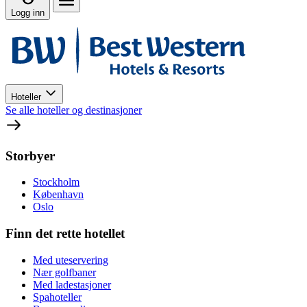
Logg inn
Hoteller
Se alle hoteller og destinasjoner
Storbyer
Stockholm
København
Oslo
Finn det rette hotellet
Med uteservering
Nær golfbaner
Med ladestasjoner
Spahoteller