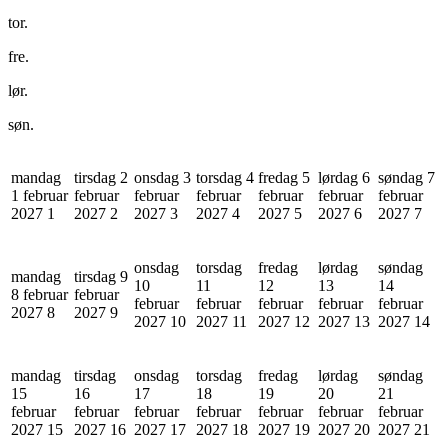
tor.
fre.
lør.
søn.
mandag
tirsdag 2
onsdag 3
torsdag 4
fredag 5
lørdag 6
søndag 7
1 februar
februar
februar
februar
februar
februar
februar
2027
1
2027
2
2027
3
2027
4
2027
5
2027
6
2027
7
onsdag
torsdag
fredag
lørdag
søndag
mandag
tirsdag 9
10
11
12
13
14
8 februar
februar
februar
februar
februar
februar
februar
2027
8
2027
9
2027
10
2027
11
2027
12
2027
13
2027
14
mandag
tirsdag
onsdag
torsdag
fredag
lørdag
søndag
15
16
17
18
19
20
21
februar
februar
februar
februar
februar
februar
februar
2027
15
2027
16
2027
17
2027
18
2027
19
2027
20
2027
21