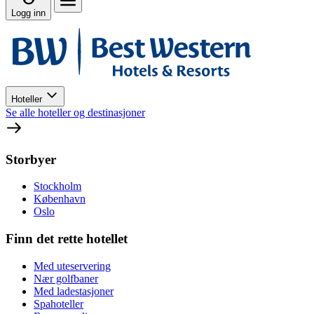
Logg inn
Hoteller
Se alle hoteller og destinasjoner
Storbyer
Stockholm
København
Oslo
Finn det rette hotellet
Med uteservering
Nær golfbaner
Med ladestasjoner
Spahoteller