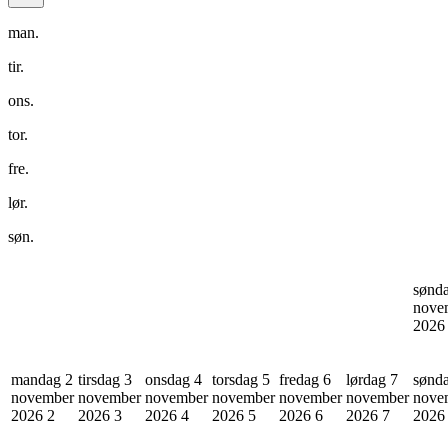
man.
tir.
ons.
tor.
fre.
lør.
søn.
sønd
nove
202
mandag 2
tirsdag 3
onsdag 4
torsdag 5
fredag 6
lørdag 7
sønd
november
november
november
november
november
november
nove
2026
2
2026
3
2026
4
2026
5
2026
6
2026
7
202