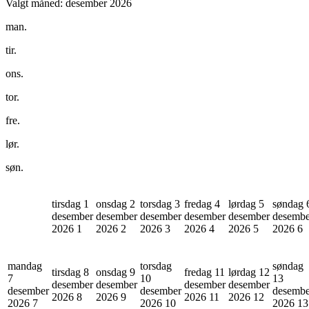
Valgt måned:
desember 2026
man.
tir.
ons.
tor.
fre.
lør.
søn.
tirsdag 1
onsdag 2
torsdag 3
fredag 4
lørdag 5
søndag 
desember
desember
desember
desember
desember
desembe
2026
1
2026
2
2026
3
2026
4
2026
5
2026
6
mandag
torsdag
søndag
tirsdag 8
onsdag 9
fredag 11
lørdag 12
7
10
13
desember
desember
desember
desember
desember
desember
desembe
2026
8
2026
9
2026
11
2026
12
2026
7
2026
10
2026
13