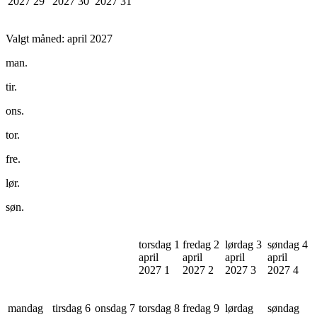
2027
29
2027
30
2027
31
Valgt måned:
april 2027
man.
tir.
ons.
tor.
fre.
lør.
søn.
torsdag 1
fredag 2
lørdag 3
søndag 4
april
april
april
april
2027
1
2027
2
2027
3
2027
4
mandag
tirsdag 6
onsdag 7
torsdag 8
fredag 9
lørdag
søndag