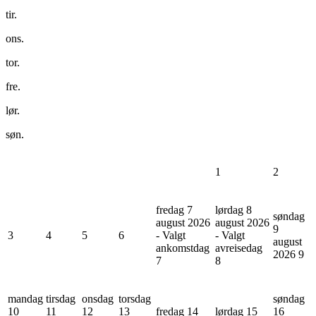
tir.
ons.
tor.
fre.
lør.
søn.
1
2
fredag 7
lørdag 8
søndag
august 2026
august 2026
9
3
4
5
6
- Valgt
- Valgt
august
ankomstdag
avreisedag
2026
9
7
8
mandag
tirsdag
onsdag
torsdag
søndag
10
11
12
13
fredag 14
lørdag 15
16