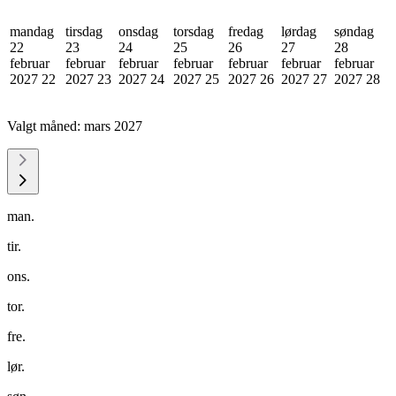
mandag
tirsdag
onsdag
torsdag
fredag
lørdag
søndag
22
23
24
25
26
27
28
februar
februar
februar
februar
februar
februar
februar
2027
22
2027
23
2027
24
2027
25
2027
26
2027
27
2027
28
Valgt måned:
mars 2027
man.
tir.
ons.
tor.
fre.
lør.