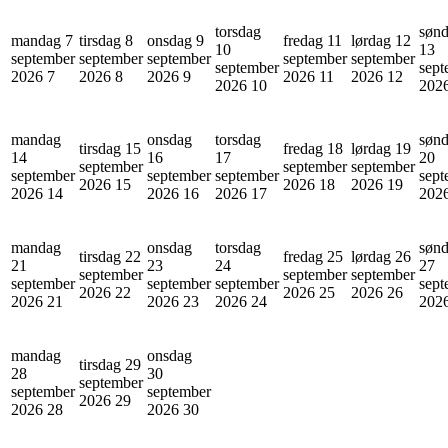
torsdag
søn
mandag 7
tirsdag 8
onsdag 9
fredag 11
lørdag 12
10
13
september
september
september
september
september
september
sept
2026
7
2026
8
2026
9
2026
11
2026
12
2026
10
202
mandag
onsdag
torsdag
søn
tirsdag 15
fredag 18
lørdag 19
14
16
17
20
september
september
september
september
september
september
sept
2026
15
2026
18
2026
19
2026
14
2026
16
2026
17
202
mandag
onsdag
torsdag
søn
tirsdag 22
fredag 25
lørdag 26
21
23
24
27
september
september
september
september
september
september
sept
2026
22
2026
25
2026
26
2026
21
2026
23
2026
24
202
mandag
onsdag
tirsdag 29
28
30
september
september
september
2026
29
2026
28
2026
30