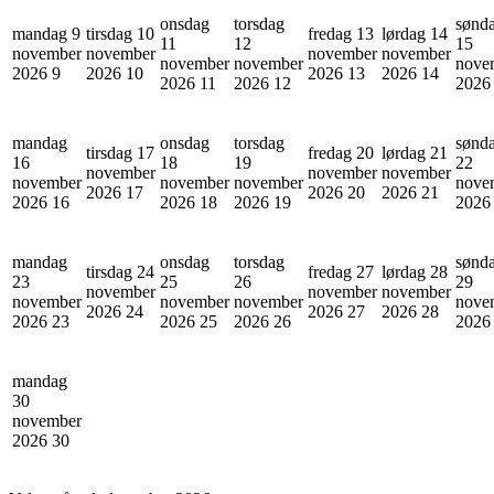
onsdag
torsdag
sønd
mandag 9
tirsdag 10
fredag 13
lørdag 14
11
12
15
november
november
november
november
november
november
nove
2026
9
2026
10
2026
13
2026
14
2026
11
2026
12
202
mandag
onsdag
torsdag
sønd
tirsdag 17
fredag 20
lørdag 21
16
18
19
22
november
november
november
november
november
november
nove
2026
17
2026
20
2026
21
2026
16
2026
18
2026
19
202
mandag
onsdag
torsdag
sønd
tirsdag 24
fredag 27
lørdag 28
23
25
26
29
november
november
november
november
november
november
nove
2026
24
2026
27
2026
28
2026
23
2026
25
2026
26
202
mandag
30
november
2026
30