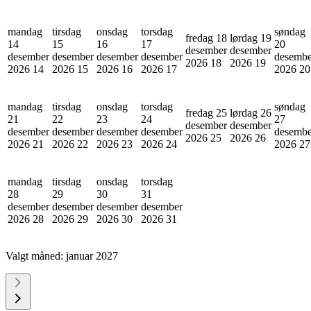
mandag
tirsdag
onsdag
torsdag
søndag
fredag 18
lørdag 19
14
15
16
17
20
desember
desember
desember
desember
desember
desember
desembe
2026
18
2026
19
2026
14
2026
15
2026
16
2026
17
2026
20
mandag
tirsdag
onsdag
torsdag
søndag
fredag 25
lørdag 26
21
22
23
24
27
desember
desember
desember
desember
desember
desember
desembe
2026
25
2026
26
2026
21
2026
22
2026
23
2026
24
2026
27
mandag
tirsdag
onsdag
torsdag
28
29
30
31
desember
desember
desember
desember
2026
28
2026
29
2026
30
2026
31
Valgt måned:
januar 2027