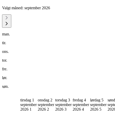
Valgt måned:
september 2026
man.
tir.
ons.
tor.
fre.
lør.
søn.
tirsdag 1
onsdag 2
torsdag 3
fredag 4
lørdag 5
sønd
september
september
september
september
september
sept
2026
1
2026
2
2026
3
2026
4
2026
5
202