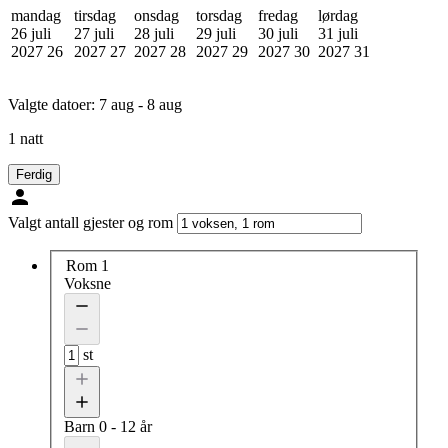
mandag
tirsdag
onsdag
torsdag
fredag
lørdag
26 juli
27 juli
28 juli
29 juli
30 juli
31 juli
2027
26
2027
27
2027
28
2027
29
2027
30
2027
31
Valgte datoer:
7 aug - 8 aug
1 natt
Ferdig
Valgt antall gjester og rom
Rom 1
Voksne
st
Barn
0 - 12 år