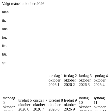
Valgt måned:
oktober 2026
man.
tir.
ons.
tor.
fre.
lør.
søn.
torsdag 1
fredag 2
lørdag 3
søndag 4
oktober
oktober
oktober
oktober
2026
1
2026
2
2026
3
2026
4
mandag
lørdag
søndag
tirsdag 6
onsdag 7
torsdag 8
fredag 9
5
10
11
oktober
oktober
oktober
oktober
oktober
oktober
oktober
2026
6
2026
7
2026
8
2026
9