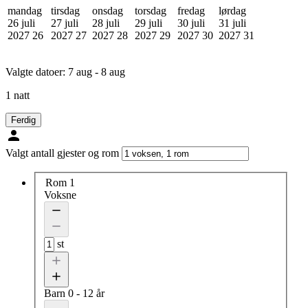
mandag
tirsdag
onsdag
torsdag
fredag
lørdag
26 juli
27 juli
28 juli
29 juli
30 juli
31 juli
2027
26
2027
27
2027
28
2027
29
2027
30
2027
31
Valgte datoer:
7 aug - 8 aug
1 natt
Ferdig
Valgt antall gjester og rom
Rom 1
Voksne
st
Barn
0 - 12 år