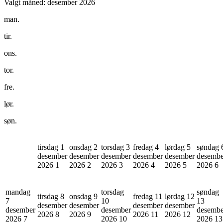
Valgt måned:
desember 2026
man.
tir.
ons.
tor.
fre.
lør.
søn.
tirsdag 1
onsdag 2
torsdag 3
fredag 4
lørdag 5
søndag 
desember
desember
desember
desember
desember
desembe
2026
1
2026
2
2026
3
2026
4
2026
5
2026
6
mandag
torsdag
søndag
tirsdag 8
onsdag 9
fredag 11
lørdag 12
7
10
13
desember
desember
desember
desember
desember
desember
desembe
2026
8
2026
9
2026
11
2026
12
2026
7
2026
10
2026
13