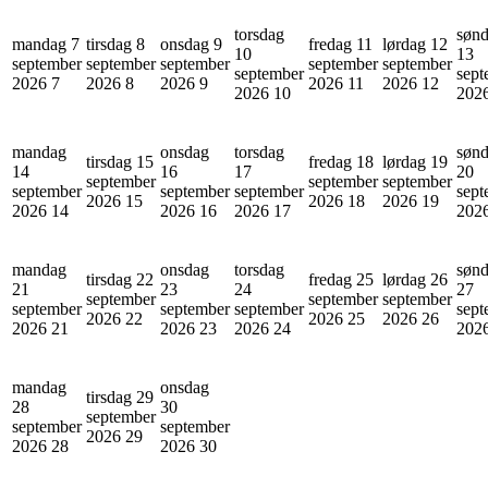
torsdag
søn
mandag 7
tirsdag 8
onsdag 9
fredag 11
lørdag 12
10
13
september
september
september
september
september
september
sept
2026
7
2026
8
2026
9
2026
11
2026
12
2026
10
202
mandag
onsdag
torsdag
søn
tirsdag 15
fredag 18
lørdag 19
14
16
17
20
september
september
september
september
september
september
sept
2026
15
2026
18
2026
19
2026
14
2026
16
2026
17
202
mandag
onsdag
torsdag
søn
tirsdag 22
fredag 25
lørdag 26
21
23
24
27
september
september
september
september
september
september
sept
2026
22
2026
25
2026
26
2026
21
2026
23
2026
24
202
mandag
onsdag
tirsdag 29
28
30
september
september
september
2026
29
2026
28
2026
30