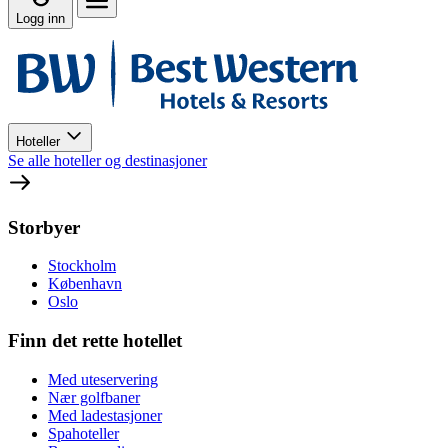
Logg inn
Hoteller
Se alle hoteller og destinasjoner
Storbyer
Stockholm
København
Oslo
Finn det rette hotellet
Med uteservering
Nær golfbaner
Med ladestasjoner
Spahoteller