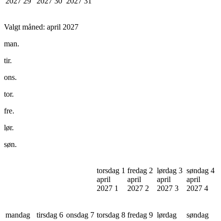
2027
29
2027
30
2027
31
Valgt måned:
april 2027
man.
tir.
ons.
tor.
fre.
lør.
søn.
torsdag 1
fredag 2
lørdag 3
søndag 4
april
april
april
april
2027
1
2027
2
2027
3
2027
4
mandag
tirsdag 6
onsdag 7
torsdag 8
fredag 9
lørdag
søndag