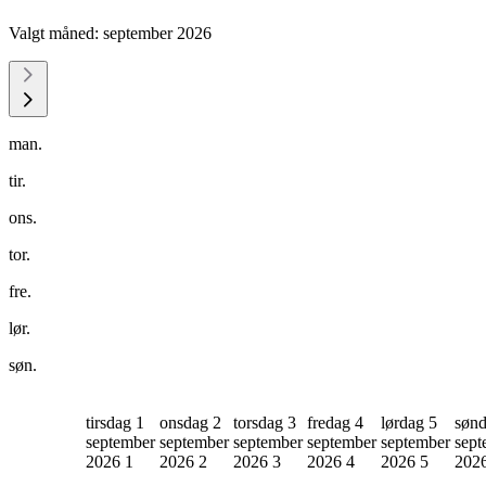
Valgt måned:
september 2026
man.
tir.
ons.
tor.
fre.
lør.
søn.
tirsdag 1
onsdag 2
torsdag 3
fredag 4
lørdag 5
sønd
september
september
september
september
september
sept
2026
1
2026
2
2026
3
2026
4
2026
5
202