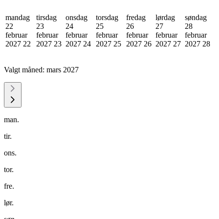
mandag
tirsdag
onsdag
torsdag
fredag
lørdag
søndag
22
23
24
25
26
27
28
februar
februar
februar
februar
februar
februar
februar
2027
22
2027
23
2027
24
2027
25
2027
26
2027
27
2027
28
Valgt måned:
mars 2027
man.
tir.
ons.
tor.
fre.
lør.