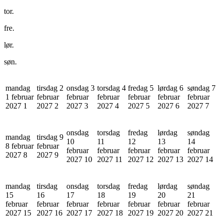
tor.
fre.
lør.
søn.
mandag
tirsdag 2
onsdag 3
torsdag 4
fredag 5
lørdag 6
søndag 7
1 februar
februar
februar
februar
februar
februar
februar
2027
1
2027
2
2027
3
2027
4
2027
5
2027
6
2027
7
onsdag
torsdag
fredag
lørdag
søndag
mandag
tirsdag 9
10
11
12
13
14
8 februar
februar
februar
februar
februar
februar
februar
2027
8
2027
9
2027
10
2027
11
2027
12
2027
13
2027
14
mandag
tirsdag
onsdag
torsdag
fredag
lørdag
søndag
15
16
17
18
19
20
21
februar
februar
februar
februar
februar
februar
februar
2027
15
2027
16
2027
17
2027
18
2027
19
2027
20
2027
21