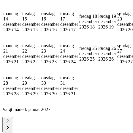
mandag
tirsdag
onsdag
torsdag
søndag
fredag 18
lørdag 19
14
15
16
17
20
desember
desember
desember
desember
desember
desember
desembe
2026
18
2026
19
2026
14
2026
15
2026
16
2026
17
2026
20
mandag
tirsdag
onsdag
torsdag
søndag
fredag 25
lørdag 26
21
22
23
24
27
desember
desember
desember
desember
desember
desember
desembe
2026
25
2026
26
2026
21
2026
22
2026
23
2026
24
2026
27
mandag
tirsdag
onsdag
torsdag
28
29
30
31
desember
desember
desember
desember
2026
28
2026
29
2026
30
2026
31
Valgt måned:
januar 2027