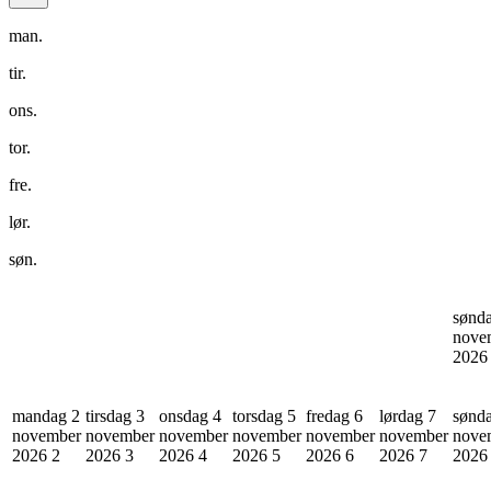
man.
tir.
ons.
tor.
fre.
lør.
søn.
sønd
nove
202
mandag 2
tirsdag 3
onsdag 4
torsdag 5
fredag 6
lørdag 7
sønd
november
november
november
november
november
november
nove
2026
2
2026
3
2026
4
2026
5
2026
6
2026
7
202