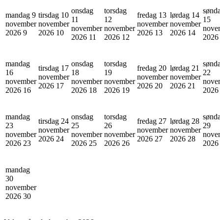
onsdag
torsdag
sønd
mandag 9
tirsdag 10
fredag 13
lørdag 14
11
12
15
november
november
november
november
november
november
nove
2026
9
2026
10
2026
13
2026
14
2026
11
2026
12
202
mandag
onsdag
torsdag
sønd
tirsdag 17
fredag 20
lørdag 21
16
18
19
22
november
november
november
november
november
november
nove
2026
17
2026
20
2026
21
2026
16
2026
18
2026
19
202
mandag
onsdag
torsdag
sønd
tirsdag 24
fredag 27
lørdag 28
23
25
26
29
november
november
november
november
november
november
nove
2026
24
2026
27
2026
28
2026
23
2026
25
2026
26
202
mandag
30
november
2026
30