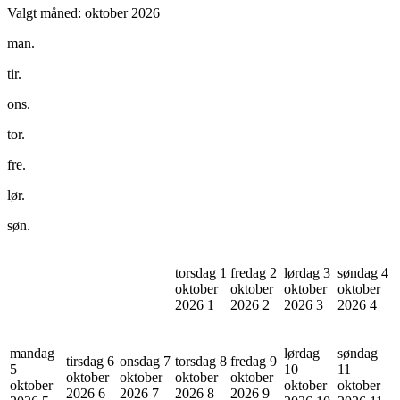
Valgt måned:
oktober 2026
man.
tir.
ons.
tor.
fre.
lør.
søn.
torsdag 1
fredag 2
lørdag 3
søndag 4
oktober
oktober
oktober
oktober
2026
1
2026
2
2026
3
2026
4
mandag
lørdag
søndag
tirsdag 6
onsdag 7
torsdag 8
fredag 9
5
10
11
oktober
oktober
oktober
oktober
oktober
oktober
oktober
2026
6
2026
7
2026
8
2026
9