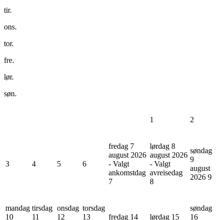
tir.
ons.
tor.
fre.
lør.
søn.
1
2
fredag 7
lørdag 8
søndag
august 2026
august 2026
9
3
4
5
6
- Valgt
- Valgt
august
ankomstdag
avreisedag
2026
9
7
8
mandag
tirsdag
onsdag
torsdag
søndag
10
11
12
13
fredag 14
lørdag 15
16