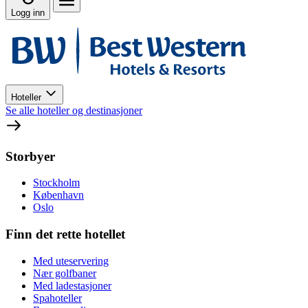
Logg inn
Hoteller
Se alle hoteller og destinasjoner
Storbyer
Stockholm
København
Oslo
Finn det rette hotellet
Med uteservering
Nær golfbaner
Med ladestasjoner
Spahoteller