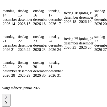
mandag
tirsdag
onsdag
torsdag
søndag
fredag 18
lørdag 19
14
15
16
17
20
desember
desember
desember
desember
desember
desember
desembe
2026
18
2026
19
2026
14
2026
15
2026
16
2026
17
2026
20
mandag
tirsdag
onsdag
torsdag
søndag
fredag 25
lørdag 26
21
22
23
24
27
desember
desember
desember
desember
desember
desember
desembe
2026
25
2026
26
2026
21
2026
22
2026
23
2026
24
2026
27
mandag
tirsdag
onsdag
torsdag
28
29
30
31
desember
desember
desember
desember
2026
28
2026
29
2026
30
2026
31
Valgt måned:
januar 2027