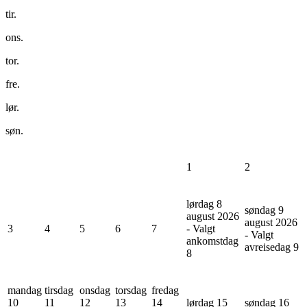
tir.
ons.
tor.
fre.
lør.
søn.
1
2
lørdag 8
søndag 9
august 2026
august 2026
3
4
5
6
7
- Valgt
- Valgt
ankomstdag
avreisedag
9
8
mandag
tirsdag
onsdag
torsdag
fredag
10
11
12
13
14
lørdag 15
søndag 16