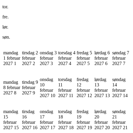
tor.
fre.
lør.
søn.
mandag
tirsdag 2
onsdag 3
torsdag 4
fredag 5
lørdag 6
søndag 7
1 februar
februar
februar
februar
februar
februar
februar
2027
1
2027
2
2027
3
2027
4
2027
5
2027
6
2027
7
onsdag
torsdag
fredag
lørdag
søndag
mandag
tirsdag 9
10
11
12
13
14
8 februar
februar
februar
februar
februar
februar
februar
2027
8
2027
9
2027
10
2027
11
2027
12
2027
13
2027
14
mandag
tirsdag
onsdag
torsdag
fredag
lørdag
søndag
15
16
17
18
19
20
21
februar
februar
februar
februar
februar
februar
februar
2027
15
2027
16
2027
17
2027
18
2027
19
2027
20
2027
21