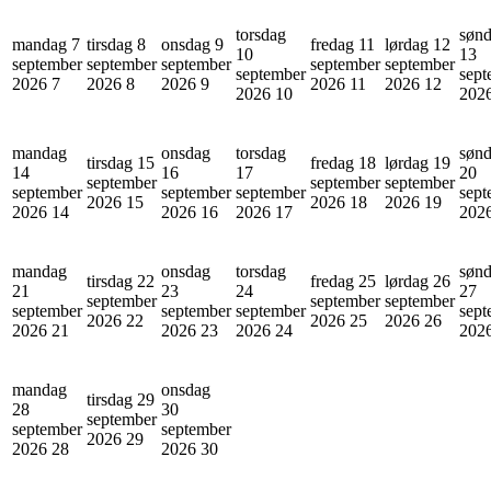
torsdag
søn
mandag 7
tirsdag 8
onsdag 9
fredag 11
lørdag 12
10
13
september
september
september
september
september
september
sept
2026
7
2026
8
2026
9
2026
11
2026
12
2026
10
202
mandag
onsdag
torsdag
søn
tirsdag 15
fredag 18
lørdag 19
14
16
17
20
september
september
september
september
september
september
sept
2026
15
2026
18
2026
19
2026
14
2026
16
2026
17
202
mandag
onsdag
torsdag
søn
tirsdag 22
fredag 25
lørdag 26
21
23
24
27
september
september
september
september
september
september
sept
2026
22
2026
25
2026
26
2026
21
2026
23
2026
24
202
mandag
onsdag
tirsdag 29
28
30
september
september
september
2026
29
2026
28
2026
30