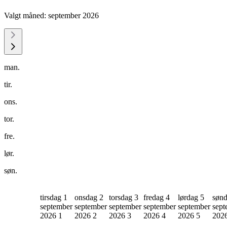
Valgt måned:
september 2026
man.
tir.
ons.
tor.
fre.
lør.
søn.
tirsdag 1
onsdag 2
torsdag 3
fredag 4
lørdag 5
sønd
september
september
september
september
september
sept
2026
1
2026
2
2026
3
2026
4
2026
5
202