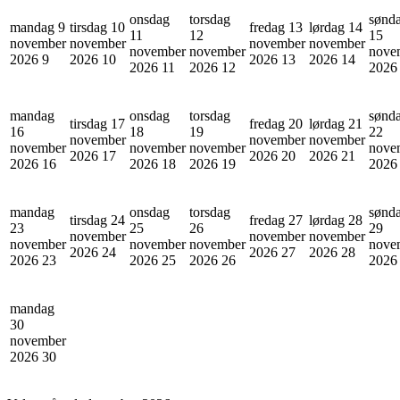
onsdag
torsdag
sønd
mandag 9
tirsdag 10
fredag 13
lørdag 14
11
12
15
november
november
november
november
november
november
nove
2026
9
2026
10
2026
13
2026
14
2026
11
2026
12
202
mandag
onsdag
torsdag
sønd
tirsdag 17
fredag 20
lørdag 21
16
18
19
22
november
november
november
november
november
november
nove
2026
17
2026
20
2026
21
2026
16
2026
18
2026
19
202
mandag
onsdag
torsdag
sønd
tirsdag 24
fredag 27
lørdag 28
23
25
26
29
november
november
november
november
november
november
nove
2026
24
2026
27
2026
28
2026
23
2026
25
2026
26
202
mandag
30
november
2026
30