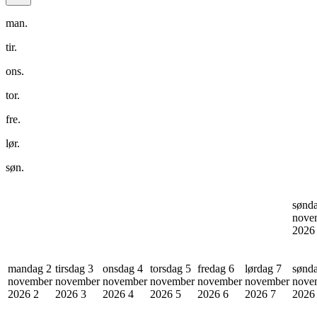
man.
tir.
ons.
tor.
fre.
lør.
søn.
sønd
nove
202
mandag 2
tirsdag 3
onsdag 4
torsdag 5
fredag 6
lørdag 7
sønd
november
november
november
november
november
november
nove
2026
2
2026
3
2026
4
2026
5
2026
6
2026
7
202