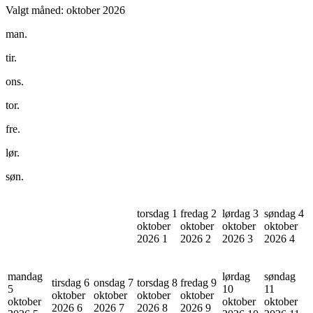
Valgt måned:
oktober 2026
man.
tir.
ons.
tor.
fre.
lør.
søn.
torsdag 1
fredag 2
lørdag 3
søndag 4
oktober
oktober
oktober
oktober
2026
1
2026
2
2026
3
2026
4
mandag
lørdag
søndag
tirsdag 6
onsdag 7
torsdag 8
fredag 9
5
10
11
oktober
oktober
oktober
oktober
oktober
oktober
oktober
2026
6
2026
7
2026
8
2026
9