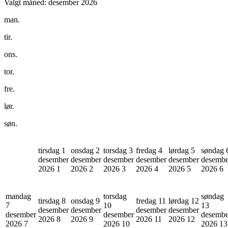
Valgt måned:
desember 2026
man.
tir.
ons.
tor.
fre.
lør.
søn.
tirsdag 1
onsdag 2
torsdag 3
fredag 4
lørdag 5
søndag 
desember
desember
desember
desember
desember
desembe
2026
1
2026
2
2026
3
2026
4
2026
5
2026
6
mandag
torsdag
søndag
tirsdag 8
onsdag 9
fredag 11
lørdag 12
7
10
13
desember
desember
desember
desember
desember
desember
desembe
2026
8
2026
9
2026
11
2026
12
2026
7
2026
10
2026
13