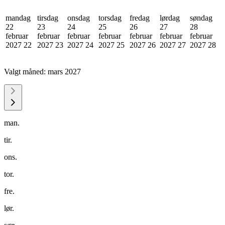
mandag
tirsdag
onsdag
torsdag
fredag
lørdag
søndag
22
23
24
25
26
27
28
februar
februar
februar
februar
februar
februar
februar
2027
22
2027
23
2027
24
2027
25
2027
26
2027
27
2027
28
Valgt måned:
mars 2027
man.
tir.
ons.
tor.
fre.
lør.