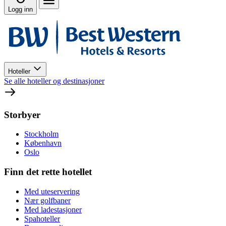
Logg inn
Hoteller
Se alle hoteller og destinasjoner
Storbyer
Stockholm
København
Oslo
Finn det rette hotellet
Med uteservering
Nær golfbaner
Med ladestasjoner
Spahoteller