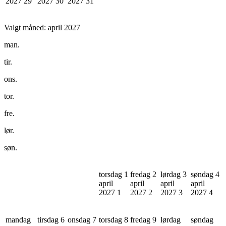
2027
29
2027
30
2027
31
Valgt måned:
april 2027
man.
tir.
ons.
tor.
fre.
lør.
søn.
torsdag 1
fredag 2
lørdag 3
søndag 4
april
april
april
april
2027
1
2027
2
2027
3
2027
4
mandag
tirsdag 6
onsdag 7
torsdag 8
fredag 9
lørdag
søndag