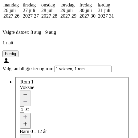
mandag
tirsdag
onsdag
torsdag
fredag
lørdag
26 juli
27 juli
28 juli
29 juli
30 juli
31 juli
2027
26
2027
27
2027
28
2027
29
2027
30
2027
31
Valgte datoer:
8 aug - 9 aug
1 natt
Ferdig
Valgt antall gjester og rom
Rom 1
Voksne
st
Barn
0 - 12 år