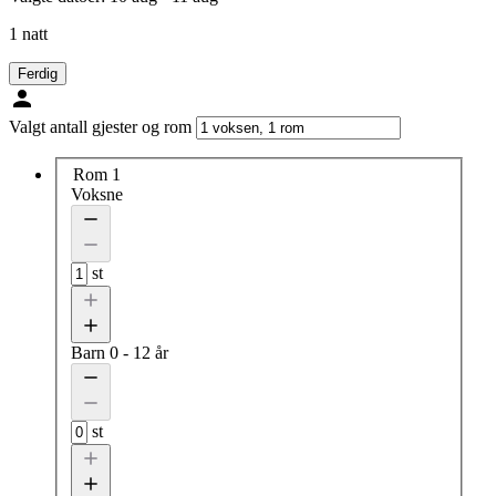
1 natt
Ferdig
Valgt antall gjester og rom
Rom 1
Voksne
st
Barn
0 - 12 år
st