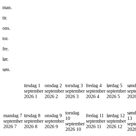
man.
tir.
ons.
tor.
fre.
lør.
søn.
tirsdag 1
onsdag 2
torsdag 3
fredag 4
lørdag 5
sønd
september
september
september
september
september
sept
2026
1
2026
2
2026
3
2026
4
2026
5
202
torsdag
søn
mandag 7
tirsdag 8
onsdag 9
fredag 11
lørdag 12
10
13
september
september
september
september
september
september
sept
2026
7
2026
8
2026
9
2026
11
2026
12
2026
10
202