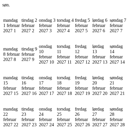
søn.
mandag
tirsdag 2
onsdag 3
torsdag 4
fredag 5
lørdag 6
søndag 7
1 februar
februar
februar
februar
februar
februar
februar
2027
1
2027
2
2027
3
2027
4
2027
5
2027
6
2027
7
onsdag
torsdag
fredag
lørdag
søndag
mandag
tirsdag 9
10
11
12
13
14
8 februar
februar
februar
februar
februar
februar
februar
2027
8
2027
9
2027
10
2027
11
2027
12
2027
13
2027
14
mandag
tirsdag
onsdag
torsdag
fredag
lørdag
søndag
15
16
17
18
19
20
21
februar
februar
februar
februar
februar
februar
februar
2027
15
2027
16
2027
17
2027
18
2027
19
2027
20
2027
21
mandag
tirsdag
onsdag
torsdag
fredag
lørdag
søndag
22
23
24
25
26
27
28
februar
februar
februar
februar
februar
februar
februar
2027
22
2027
23
2027
24
2027
25
2027
26
2027
27
2027
28