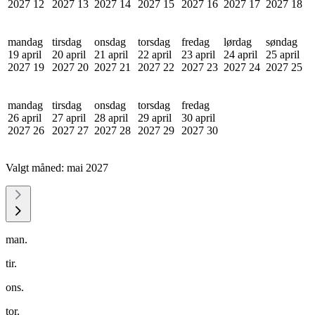
2027
12
2027
13
2027
14
2027
15
2027
16
2027
17
2027
18
mandag
tirsdag
onsdag
torsdag
fredag
lørdag
søndag
19 april
20 april
21 april
22 april
23 april
24 april
25 april
2027
19
2027
20
2027
21
2027
22
2027
23
2027
24
2027
25
mandag
tirsdag
onsdag
torsdag
fredag
26 april
27 april
28 april
29 april
30 april
2027
26
2027
27
2027
28
2027
29
2027
30
Valgt måned:
mai 2027
man.
tir.
ons.
tor.