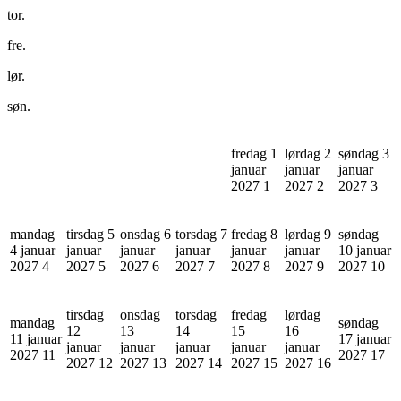
tor.
fre.
lør.
søn.
fredag 1
lørdag 2
søndag 3
januar
januar
januar
2027
1
2027
2
2027
3
mandag
tirsdag 5
onsdag 6
torsdag 7
fredag 8
lørdag 9
søndag
4 januar
januar
januar
januar
januar
januar
10 januar
2027
4
2027
5
2027
6
2027
7
2027
8
2027
9
2027
10
tirsdag
onsdag
torsdag
fredag
lørdag
mandag
søndag
12
13
14
15
16
11 januar
17 januar
januar
januar
januar
januar
januar
2027
11
2027
17
2027
12
2027
13
2027
14
2027
15
2027
16