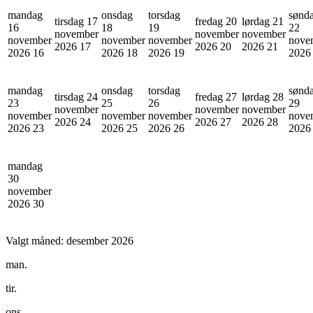
mandag
onsdag
torsdag
sønd
tirsdag 17
fredag 20
lørdag 21
16
18
19
22
november
november
november
november
november
november
nove
2026
17
2026
20
2026
21
2026
16
2026
18
2026
19
202
mandag
onsdag
torsdag
sønd
tirsdag 24
fredag 27
lørdag 28
23
25
26
29
november
november
november
november
november
november
nove
2026
24
2026
27
2026
28
2026
23
2026
25
2026
26
202
mandag
30
november
2026
30
Valgt måned:
desember 2026
man.
tir.
ons.