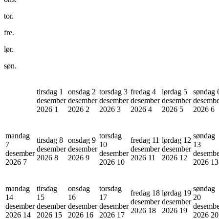
tor.
fre.
lør.
søn.
tirsdag 1
onsdag 2
torsdag 3
fredag 4
lørdag 5
søndag 
desember
desember
desember
desember
desember
desembe
2026
1
2026
2
2026
3
2026
4
2026
5
2026
6
mandag
torsdag
søndag
tirsdag 8
onsdag 9
fredag 11
lørdag 12
7
10
13
desember
desember
desember
desember
desember
desember
desembe
2026
8
2026
9
2026
11
2026
12
2026
7
2026
10
2026
13
mandag
tirsdag
onsdag
torsdag
søndag
fredag 18
lørdag 19
14
15
16
17
20
desember
desember
desember
desember
desember
desember
desembe
2026
18
2026
19
2026
14
2026
15
2026
16
2026
17
2026
20