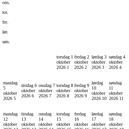
ons.
tor.
fre.
lør.
søn.
torsdag 1
fredag 2
lørdag 3
søndag 4
oktober
oktober
oktober
oktober
2026
1
2026
2
2026
3
2026
4
mandag
lørdag
søndag
tirsdag 6
onsdag 7
torsdag 8
fredag 9
5
10
11
oktober
oktober
oktober
oktober
oktober
oktober
oktober
2026
6
2026
7
2026
8
2026
9
2026
5
2026
10
2026
11
mandag
tirsdag
onsdag
torsdag
fredag
lørdag
søndag
12
13
14
15
16
17
18
oktober
oktober
oktober
oktober
oktober
oktober
oktober