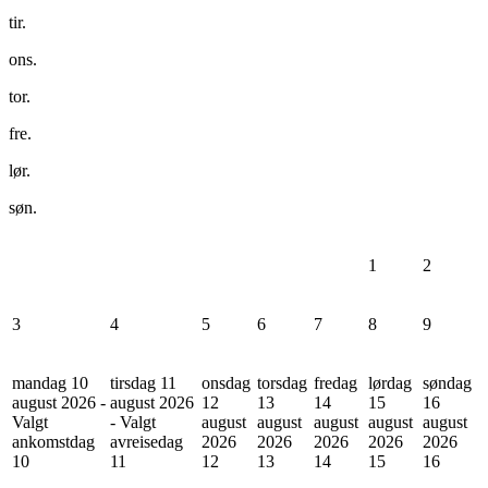
tir.
ons.
tor.
fre.
lør.
søn.
1
2
3
4
5
6
7
8
9
mandag 10
tirsdag 11
onsdag
torsdag
fredag
lørdag
søndag
august 2026 -
august 2026
12
13
14
15
16
Valgt
- Valgt
august
august
august
august
august
ankomstdag
avreisedag
2026
2026
2026
2026
2026
10
11
12
13
14
15
16