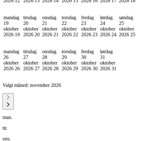
2026
12
2026
13
2026
14
2026
15
2026
16
2026
17
2026
18
mandag
tirsdag
onsdag
torsdag
fredag
lørdag
søndag
19
20
21
22
23
24
25
oktober
oktober
oktober
oktober
oktober
oktober
oktober
2026
19
2026
20
2026
21
2026
22
2026
23
2026
24
2026
25
mandag
tirsdag
onsdag
torsdag
fredag
lørdag
26
27
28
29
30
31
oktober
oktober
oktober
oktober
oktober
oktober
2026
26
2026
27
2026
28
2026
29
2026
30
2026
31
Valgt måned:
november 2026
man.
tir.
ons.