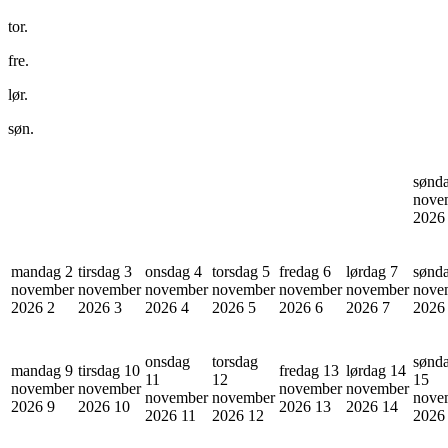
tor.
fre.
lør.
søn.
sønd
nove
202
mandag 2
tirsdag 3
onsdag 4
torsdag 5
fredag 6
lørdag 7
sønd
november
november
november
november
november
november
nove
2026
2
2026
3
2026
4
2026
5
2026
6
2026
7
202
onsdag
torsdag
sønd
mandag 9
tirsdag 10
fredag 13
lørdag 14
11
12
15
november
november
november
november
november
november
nove
2026
9
2026
10
2026
13
2026
14
2026
11
2026
12
202