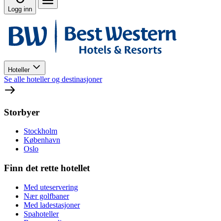
Logg inn
Hoteller
Se alle hoteller og destinasjoner
Storbyer
Stockholm
København
Oslo
Finn det rette hotellet
Med uteservering
Nær golfbaner
Med ladestasjoner
Spahoteller