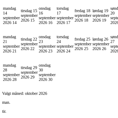
mandag
onsdag
torsdag
søn
tirsdag 15
fredag 18
lørdag 19
14
16
17
20
september
september
september
september
september
september
sept
2026
15
2026
18
2026
19
2026
14
2026
16
2026
17
202
mandag
onsdag
torsdag
søn
tirsdag 22
fredag 25
lørdag 26
21
23
24
27
september
september
september
september
september
september
sept
2026
22
2026
25
2026
26
2026
21
2026
23
2026
24
202
mandag
onsdag
tirsdag 29
28
30
september
september
september
2026
29
2026
28
2026
30
Valgt måned:
oktober 2026
man.
tir.