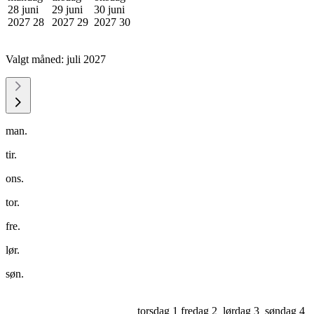
28 juni
29 juni
30 juni
2027
28
2027
29
2027
30
Valgt måned:
juli 2027
man.
tir.
ons.
tor.
fre.
lør.
søn.
torsdag 1
fredag 2
lørdag 3
søndag 4