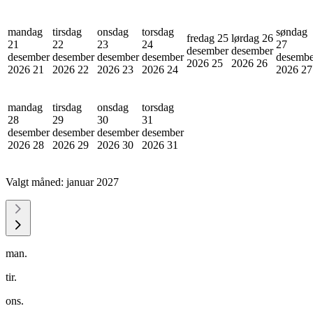
mandag
tirsdag
onsdag
torsdag
søndag
fredag 25
lørdag 26
21
22
23
24
27
desember
desember
desember
desember
desember
desember
desembe
2026
25
2026
26
2026
21
2026
22
2026
23
2026
24
2026
27
mandag
tirsdag
onsdag
torsdag
28
29
30
31
desember
desember
desember
desember
2026
28
2026
29
2026
30
2026
31
Valgt måned:
januar 2027
man.
tir.
ons.