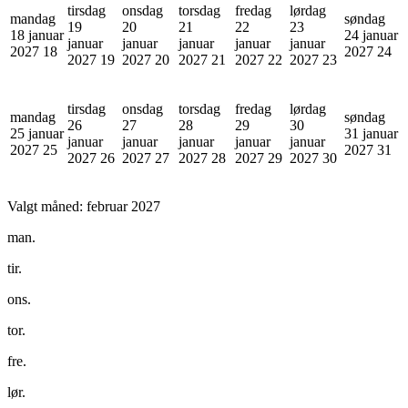
tirsdag
onsdag
torsdag
fredag
lørdag
mandag
søndag
19
20
21
22
23
18 januar
24 januar
januar
januar
januar
januar
januar
2027
18
2027
24
2027
19
2027
20
2027
21
2027
22
2027
23
tirsdag
onsdag
torsdag
fredag
lørdag
mandag
søndag
26
27
28
29
30
25 januar
31 januar
januar
januar
januar
januar
januar
2027
25
2027
31
2027
26
2027
27
2027
28
2027
29
2027
30
Valgt måned:
februar 2027
man.
tir.
ons.
tor.
fre.
lør.