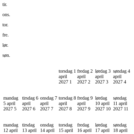
tir.
ons.
tor.
fre.
lør.
søn.
torsdag 1
fredag 2
lørdag 3
søndag 4
april
april
april
april
2027
1
2027
2
2027
3
2027
4
mandag
tirsdag 6
onsdag 7
torsdag 8
fredag 9
lørdag
søndag
5 april
april
april
april
april
10 april
11 april
2027
5
2027
6
2027
7
2027
8
2027
9
2027
10
2027
11
mandag
tirsdag
onsdag
torsdag
fredag
lørdag
søndag
12 april
13 april
14 april
15 april
16 april
17 april
18 april