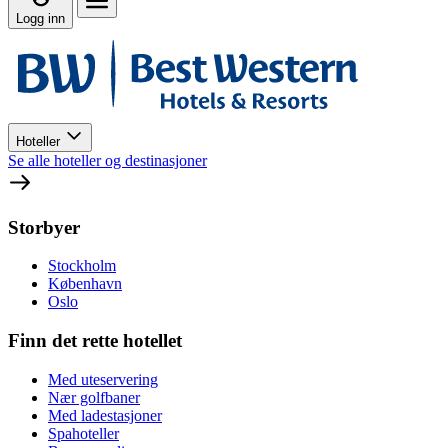
Logg inn
Hoteller
Se alle hoteller og destinasjoner
Storbyer
Stockholm
København
Oslo
Finn det rette hotellet
Med uteservering
Nær golfbaner
Med ladestasjoner
Spahoteller