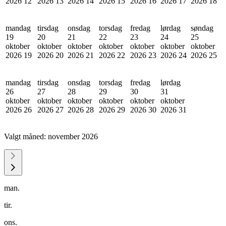
2026
12
2026
13
2026
14
2026
15
2026
16
2026
17
2026
18
mandag
tirsdag
onsdag
torsdag
fredag
lørdag
søndag
19
20
21
22
23
24
25
oktober
oktober
oktober
oktober
oktober
oktober
oktober
2026
19
2026
20
2026
21
2026
22
2026
23
2026
24
2026
25
mandag
tirsdag
onsdag
torsdag
fredag
lørdag
26
27
28
29
30
31
oktober
oktober
oktober
oktober
oktober
oktober
2026
26
2026
27
2026
28
2026
29
2026
30
2026
31
Valgt måned:
november 2026
man.
tir.
ons.