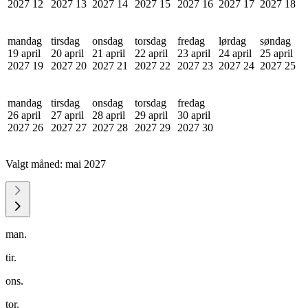
2027
12
2027
13
2027
14
2027
15
2027
16
2027
17
2027
18
mandag
tirsdag
onsdag
torsdag
fredag
lørdag
søndag
19 april
20 april
21 april
22 april
23 april
24 april
25 april
2027
19
2027
20
2027
21
2027
22
2027
23
2027
24
2027
25
mandag
tirsdag
onsdag
torsdag
fredag
26 april
27 april
28 april
29 april
30 april
2027
26
2027
27
2027
28
2027
29
2027
30
Valgt måned:
mai 2027
man.
tir.
ons.
tor.