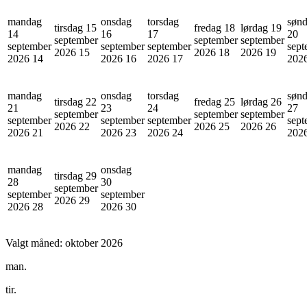
mandag
onsdag
torsdag
søn
tirsdag 15
fredag 18
lørdag 19
14
16
17
20
september
september
september
september
september
september
sept
2026
15
2026
18
2026
19
2026
14
2026
16
2026
17
202
mandag
onsdag
torsdag
søn
tirsdag 22
fredag 25
lørdag 26
21
23
24
27
september
september
september
september
september
september
sept
2026
22
2026
25
2026
26
2026
21
2026
23
2026
24
202
mandag
onsdag
tirsdag 29
28
30
september
september
september
2026
29
2026
28
2026
30
Valgt måned:
oktober 2026
man.
tir.