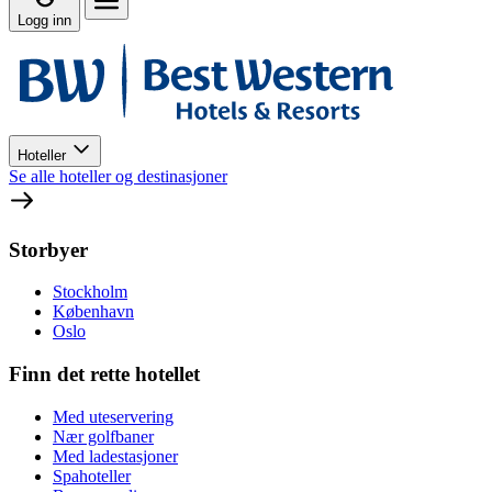
Logg inn
Hoteller
Se alle hoteller og destinasjoner
Storbyer
Stockholm
København
Oslo
Finn det rette hotellet
Med uteservering
Nær golfbaner
Med ladestasjoner
Spahoteller