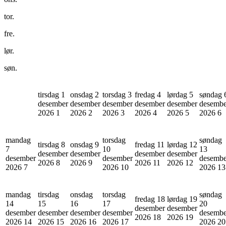
tor.
fre.
lør.
søn.
tirsdag 1
onsdag 2
torsdag 3
fredag 4
lørdag 5
søndag 
desember
desember
desember
desember
desember
desembe
2026
1
2026
2
2026
3
2026
4
2026
5
2026
6
mandag
torsdag
søndag
tirsdag 8
onsdag 9
fredag 11
lørdag 12
7
10
13
desember
desember
desember
desember
desember
desember
desembe
2026
8
2026
9
2026
11
2026
12
2026
7
2026
10
2026
13
mandag
tirsdag
onsdag
torsdag
søndag
fredag 18
lørdag 19
14
15
16
17
20
desember
desember
desember
desember
desember
desember
desembe
2026
18
2026
19
2026
14
2026
15
2026
16
2026
17
2026
20