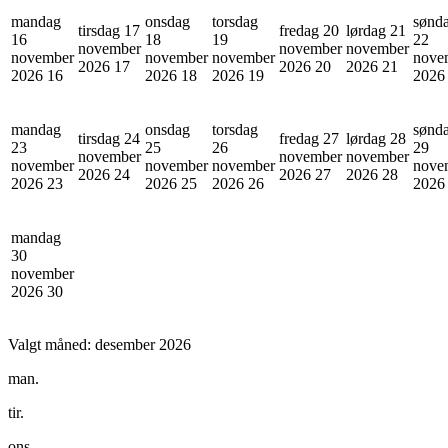
mandag
onsdag
torsdag
sønd
tirsdag 17
fredag 20
lørdag 21
16
18
19
22
november
november
november
november
november
november
nove
2026
17
2026
20
2026
21
2026
16
2026
18
2026
19
202
mandag
onsdag
torsdag
sønd
tirsdag 24
fredag 27
lørdag 28
23
25
26
29
november
november
november
november
november
november
nove
2026
24
2026
27
2026
28
2026
23
2026
25
2026
26
202
mandag
30
november
2026
30
Valgt måned:
desember 2026
man.
tir.
ons.