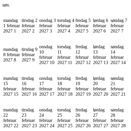
søn.
mandag
tirsdag 2
onsdag 3
torsdag 4
fredag 5
lørdag 6
søndag 7
1 februar
februar
februar
februar
februar
februar
februar
2027
1
2027
2
2027
3
2027
4
2027
5
2027
6
2027
7
onsdag
torsdag
fredag
lørdag
søndag
mandag
tirsdag 9
10
11
12
13
14
8 februar
februar
februar
februar
februar
februar
februar
2027
8
2027
9
2027
10
2027
11
2027
12
2027
13
2027
14
mandag
tirsdag
onsdag
torsdag
fredag
lørdag
søndag
15
16
17
18
19
20
21
februar
februar
februar
februar
februar
februar
februar
2027
15
2027
16
2027
17
2027
18
2027
19
2027
20
2027
21
mandag
tirsdag
onsdag
torsdag
fredag
lørdag
søndag
22
23
24
25
26
27
28
februar
februar
februar
februar
februar
februar
februar
2027
22
2027
23
2027
24
2027
25
2027
26
2027
27
2027
28