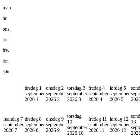
man.
tir.
ons.
tor.
fre.
lør.
søn.
tirsdag 1
onsdag 2
torsdag 3
fredag 4
lørdag 5
sønd
september
september
september
september
september
sept
2026
1
2026
2
2026
3
2026
4
2026
5
202
torsdag
søn
mandag 7
tirsdag 8
onsdag 9
fredag 11
lørdag 12
10
13
september
september
september
september
september
september
sept
2026
7
2026
8
2026
9
2026
11
2026
12
2026
10
202