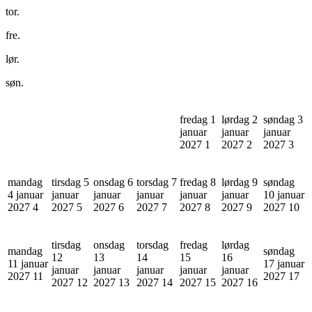
tor.
fre.
lør.
søn.
fredag 1
lørdag 2
søndag 3
januar
januar
januar
2027
1
2027
2
2027
3
mandag
tirsdag 5
onsdag 6
torsdag 7
fredag 8
lørdag 9
søndag
4 januar
januar
januar
januar
januar
januar
10 januar
2027
4
2027
5
2027
6
2027
7
2027
8
2027
9
2027
10
tirsdag
onsdag
torsdag
fredag
lørdag
mandag
søndag
12
13
14
15
16
11 januar
17 januar
januar
januar
januar
januar
januar
2027
11
2027
17
2027
12
2027
13
2027
14
2027
15
2027
16