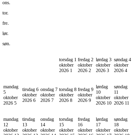
ons.
tor.
fre.
lør.
søn.
torsdag 1
fredag 2
lørdag 3
søndag 4
oktober
oktober
oktober
oktober
2026
1
2026
2
2026
3
2026
4
mandag
lørdag
søndag
tirsdag 6
onsdag 7
torsdag 8
fredag 9
5
10
11
oktober
oktober
oktober
oktober
oktober
oktober
oktober
2026
6
2026
7
2026
8
2026
9
2026
5
2026
10
2026
11
mandag
tirsdag
onsdag
torsdag
fredag
lørdag
søndag
12
13
14
15
16
17
18
oktober
oktober
oktober
oktober
oktober
oktober
oktober