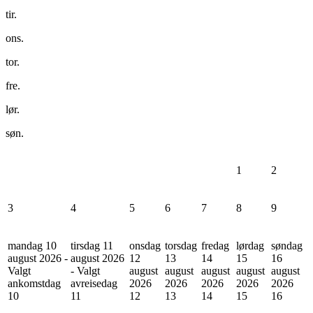
tir.
ons.
tor.
fre.
lør.
søn.
1
2
3
4
5
6
7
8
9
mandag 10
tirsdag 11
onsdag
torsdag
fredag
lørdag
søndag
august 2026 -
august 2026
12
13
14
15
16
Valgt
- Valgt
august
august
august
august
august
ankomstdag
avreisedag
2026
2026
2026
2026
2026
10
11
12
13
14
15
16