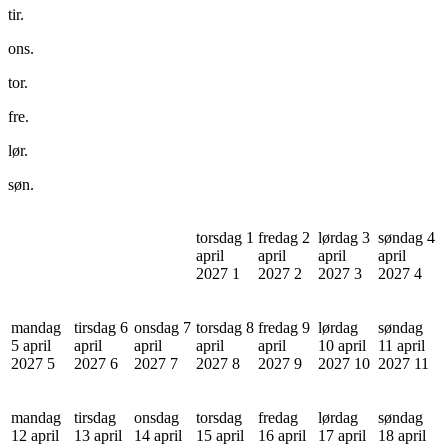
tir.
ons.
tor.
fre.
lør.
søn.
torsdag 1
fredag 2
lørdag 3
søndag 4
april
april
april
april
2027
1
2027
2
2027
3
2027
4
mandag
tirsdag 6
onsdag 7
torsdag 8
fredag 9
lørdag
søndag
5 april
april
april
april
april
10 april
11 april
2027
5
2027
6
2027
7
2027
8
2027
9
2027
10
2027
11
mandag
tirsdag
onsdag
torsdag
fredag
lørdag
søndag
12 april
13 april
14 april
15 april
16 april
17 april
18 april