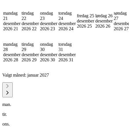
mandag
tirsdag
onsdag
torsdag
søndag
fredag 25
lørdag 26
21
22
23
24
27
desember
desember
desember
desember
desember
desember
desembe
2026
25
2026
26
2026
21
2026
22
2026
23
2026
24
2026
27
mandag
tirsdag
onsdag
torsdag
28
29
30
31
desember
desember
desember
desember
2026
28
2026
29
2026
30
2026
31
Valgt måned:
januar 2027
man.
tir.
ons.