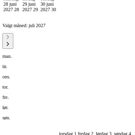
28 juni
29 juni
30 juni
2027
28
2027
29
2027
30
Valgt måned:
juli 2027
man.
tir.
ons.
tor.
fre.
lør.
søn.
torsdag 1
fredag 2
lørdag 3
søndag 4