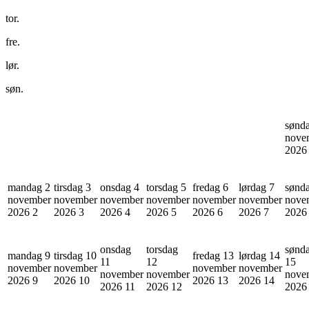
tor.
fre.
lør.
søn.
sønd
nove
202
mandag 2
tirsdag 3
onsdag 4
torsdag 5
fredag 6
lørdag 7
sønd
november
november
november
november
november
november
nove
2026
2
2026
3
2026
4
2026
5
2026
6
2026
7
202
onsdag
torsdag
sønd
mandag 9
tirsdag 10
fredag 13
lørdag 14
11
12
15
november
november
november
november
november
november
nove
2026
9
2026
10
2026
13
2026
14
2026
11
2026
12
202