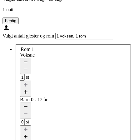
1 natt
Ferdig
Valgt antall gjester og rom
Rom 1
Voksne
st
Barn
0 - 12 år
st