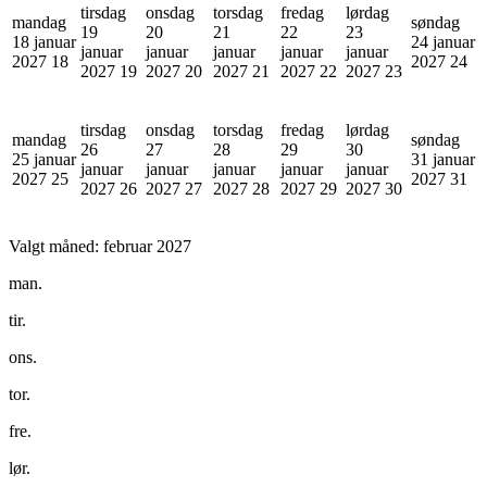
tirsdag
onsdag
torsdag
fredag
lørdag
mandag
søndag
19
20
21
22
23
18 januar
24 januar
januar
januar
januar
januar
januar
2027
18
2027
24
2027
19
2027
20
2027
21
2027
22
2027
23
tirsdag
onsdag
torsdag
fredag
lørdag
mandag
søndag
26
27
28
29
30
25 januar
31 januar
januar
januar
januar
januar
januar
2027
25
2027
31
2027
26
2027
27
2027
28
2027
29
2027
30
Valgt måned:
februar 2027
man.
tir.
ons.
tor.
fre.
lør.