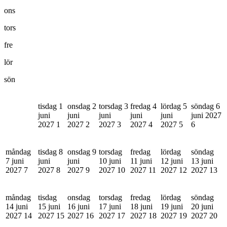
ons
tors
fre
lör
sön
tisdag 1
onsdag 2
torsdag 3
fredag 4
lördag 5
söndag 6
juni
juni
juni
juni
juni
juni 2027
2027
1
2027
2
2027
3
2027
4
2027
5
6
måndag
tisdag 8
onsdag 9
torsdag
fredag
lördag
söndag
7 juni
juni
juni
10 juni
11 juni
12 juni
13 juni
2027
7
2027
8
2027
9
2027
10
2027
11
2027
12
2027
13
måndag
tisdag
onsdag
torsdag
fredag
lördag
söndag
14 juni
15 juni
16 juni
17 juni
18 juni
19 juni
20 juni
2027
14
2027
15
2027
16
2027
17
2027
18
2027
19
2027
20