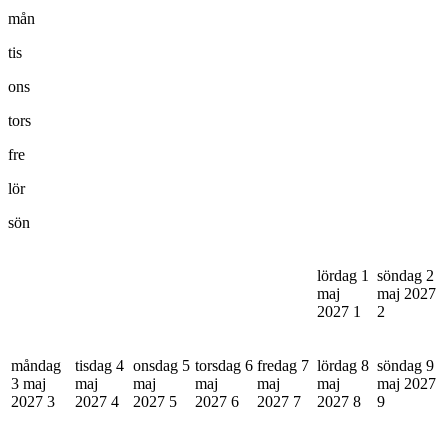
mån
tis
ons
tors
fre
lör
sön
lördag 1
söndag 2
maj
maj 2027
2027
1
2
måndag
tisdag 4
onsdag 5
torsdag 6
fredag 7
lördag 8
söndag 9
3 maj
maj
maj
maj
maj
maj
maj 2027
2027
3
2027
4
2027
5
2027
6
2027
7
2027
8
9