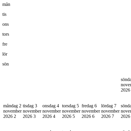
mån
tis
ons
tors
fre
lör
sön
sönd
nove
202
måndag 2
tisdag 3
onsdag 4
torsdag 5
fredag 6
lördag 7
sönd
november
november
november
november
november
november
nove
2026
2
2026
3
2026
4
2026
5
2026
6
2026
7
202