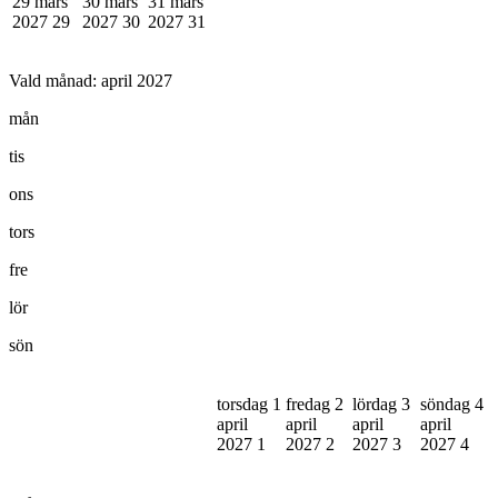
29 mars
30 mars
31 mars
2027
29
2027
30
2027
31
Vald månad:
april 2027
mån
tis
ons
tors
fre
lör
sön
torsdag 1
fredag 2
lördag 3
söndag 4
april
april
april
april
2027
1
2027
2
2027
3
2027
4