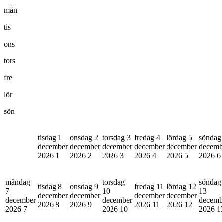
mån
tis
ons
tors
fre
lör
sön
tisdag 1
onsdag 2
torsdag 3
fredag 4
lördag 5
söndag
december
december
december
december
december
decemb
2026
1
2026
2
2026
3
2026
4
2026
5
2026
6
måndag
torsdag
söndag
tisdag 8
onsdag 9
fredag 11
lördag 12
7
10
13
december
december
december
december
december
december
decemb
2026
8
2026
9
2026
11
2026
12
2026
7
2026
10
2026
1