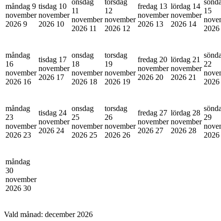
onsdag
torsdag
sönd
måndag 9
tisdag 10
fredag 13
lördag 14
11
12
15
november
november
november
november
november
november
nove
2026
9
2026
10
2026
13
2026
14
2026
11
2026
12
202
måndag
onsdag
torsdag
sönd
tisdag 17
fredag 20
lördag 21
16
18
19
22
november
november
november
november
november
november
nove
2026
17
2026
20
2026
21
2026
16
2026
18
2026
19
202
måndag
onsdag
torsdag
sönd
tisdag 24
fredag 27
lördag 28
23
25
26
29
november
november
november
november
november
november
nove
2026
24
2026
27
2026
28
2026
23
2026
25
2026
26
202
måndag
30
november
2026
30
Vald månad:
december 2026