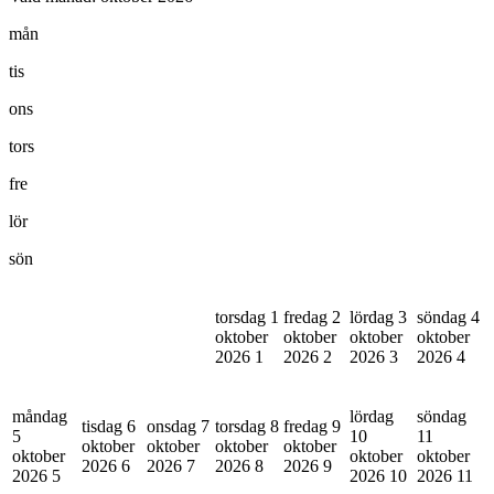
mån
tis
ons
tors
fre
lör
sön
torsdag 1
fredag 2
lördag 3
söndag 4
oktober
oktober
oktober
oktober
2026
1
2026
2
2026
3
2026
4
måndag
lördag
söndag
tisdag 6
onsdag 7
torsdag 8
fredag 9
5
10
11
oktober
oktober
oktober
oktober
oktober
oktober
oktober
2026
6
2026
7
2026
8
2026
9
2026
5
2026
10
2026
11