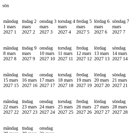
sön
måndag
tisdag 2
onsdag 3
torsdag 4
fredag 5
lördag 6
söndag 7
1 mars
mars
mars
mars
mars
mars
mars
2027
1
2027
2
2027
3
2027
4
2027
5
2027
6
2027
7
måndag
tisdag 9
onsdag
torsdag
fredag
lördag
söndag
8 mars
mars
10 mars
11 mars
12 mars
13 mars
14 mars
2027
8
2027
9
2027
10
2027
11
2027
12
2027
13
2027
14
måndag
tisdag
onsdag
torsdag
fredag
lördag
söndag
15 mars
16 mars
17 mars
18 mars
19 mars
20 mars
21 mars
2027
15
2027
16
2027
17
2027
18
2027
19
2027
20
2027
21
måndag
tisdag
onsdag
torsdag
fredag
lördag
söndag
22 mars
23 mars
24 mars
25 mars
26 mars
27 mars
28 mars
2027
22
2027
23
2027
24
2027
25
2027
26
2027
27
2027
28
måndag
tisdag
onsdag