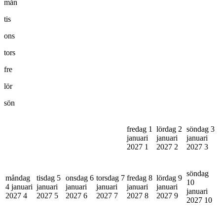
mån
tis
ons
tors
fre
lör
sön
fredag 1
lördag 2
söndag 3
januari
januari
januari
2027
1
2027
2
2027
3
söndag
måndag
tisdag 5
onsdag 6
torsdag 7
fredag 8
lördag 9
10
4 januari
januari
januari
januari
januari
januari
januari
2027
4
2027
5
2027
6
2027
7
2027
8
2027
9
2027
10