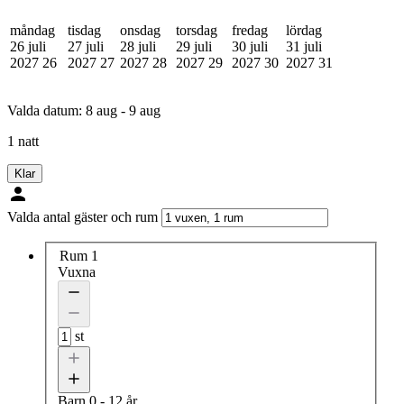
måndag
tisdag
onsdag
torsdag
fredag
lördag
26 juli
27 juli
28 juli
29 juli
30 juli
31 juli
2027
26
2027
27
2027
28
2027
29
2027
30
2027
31
Valda datum:
8 aug - 9 aug
1 natt
Klar
Valda antal gäster och rum
Rum 1
Vuxna
st
Barn
0 - 12 år