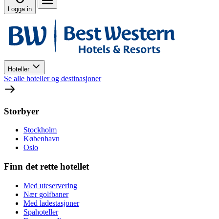
Logga in
Hoteller
Se alle hoteller og destinasjoner
Storbyer
Stockholm
København
Oslo
Finn det rette hotellet
Med uteservering
Nær golfbaner
Med ladestasjoner
Spahoteller