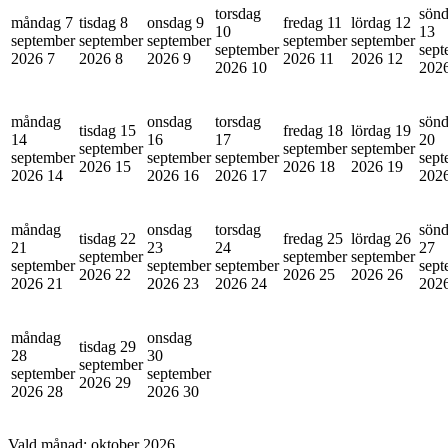
torsdag
sön
måndag 7
tisdag 8
onsdag 9
fredag 11
lördag 12
10
13
september
september
september
september
september
september
sept
2026
7
2026
8
2026
9
2026
11
2026
12
2026
10
202
måndag
onsdag
torsdag
sön
tisdag 15
fredag 18
lördag 19
14
16
17
20
september
september
september
september
september
september
sept
2026
15
2026
18
2026
19
2026
14
2026
16
2026
17
202
måndag
onsdag
torsdag
sön
tisdag 22
fredag 25
lördag 26
21
23
24
27
september
september
september
september
september
september
sept
2026
22
2026
25
2026
26
2026
21
2026
23
2026
24
202
måndag
onsdag
tisdag 29
28
30
september
september
september
2026
29
2026
28
2026
30
Vald månad:
oktober 2026