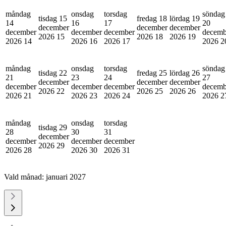
måndag
onsdag
torsdag
söndag
tisdag 15
fredag 18
lördag 19
14
16
17
20
december
december
december
december
december
december
decemb
2026
15
2026
18
2026
19
2026
14
2026
16
2026
17
2026
2
måndag
onsdag
torsdag
söndag
tisdag 22
fredag 25
lördag 26
21
23
24
27
december
december
december
december
december
december
decemb
2026
22
2026
25
2026
26
2026
21
2026
23
2026
24
2026
2
måndag
onsdag
torsdag
tisdag 29
28
30
31
december
december
december
december
2026
29
2026
28
2026
30
2026
31
Vald månad:
januari 2027