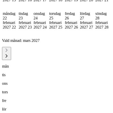
måndag
tisdag
onsdag
torsdag
fredag
lördag
söndag
22
23
24
25
26
27
28
februari
februari
februari
februari
februari
februari
februari
2027
22
2027
23
2027
24
2027
25
2027
26
2027
27
2027
28
Vald månad:
mars 2027
mån
tis
ons
tors
fre
lör