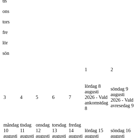
tis
ons
tors
fre
lör
sön
1
2
lördag 8
söndag 9
augusti
augusti
3
4
5
6
7
2026 - Vald
2026 - Vald
ankomstdag
avresedag
9
8
måndag
tisdag
onsdag
torsdag
fredag
10
11
12
13
14
lördag 15
söndag 16
augusti
augusti
augusti
augusti
augusti
augusti
augusti