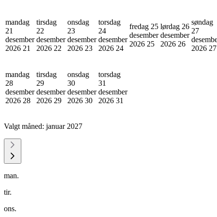
mandag
tirsdag
onsdag
torsdag
søndag
fredag 25
lørdag 26
21
22
23
24
27
desember
desember
desember
desember
desember
desember
desembe
2026
25
2026
26
2026
21
2026
22
2026
23
2026
24
2026
27
mandag
tirsdag
onsdag
torsdag
28
29
30
31
desember
desember
desember
desember
2026
28
2026
29
2026
30
2026
31
Valgt måned:
januar 2027
man.
tir.
ons.