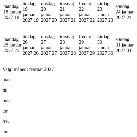
tirsdag
onsdag
torsdag
fredag
lørdag
mandag
søndag
19
20
21
22
23
18 januar
24 januar
januar
januar
januar
januar
januar
2027
18
2027
24
2027
19
2027
20
2027
21
2027
22
2027
23
tirsdag
onsdag
torsdag
fredag
lørdag
mandag
søndag
26
27
28
29
30
25 januar
31 januar
januar
januar
januar
januar
januar
2027
25
2027
31
2027
26
2027
27
2027
28
2027
29
2027
30
Valgt måned:
februar 2027
man.
tir.
ons.
tor.
fre.
lør.