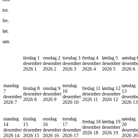
tor.
fre.
lør.
søn.
tirsdag 1
onsdag 2
torsdag 3
fredag 4
lørdag 5
søndag 
desember
desember
desember
desember
desember
desembe
2026
1
2026
2
2026
3
2026
4
2026
5
2026
6
mandag
torsdag
søndag
tirsdag 8
onsdag 9
fredag 11
lørdag 12
7
10
13
desember
desember
desember
desember
desember
desember
desembe
2026
8
2026
9
2026
11
2026
12
2026
7
2026
10
2026
13
mandag
tirsdag
onsdag
torsdag
søndag
fredag 18
lørdag 19
14
15
16
17
20
desember
desember
desember
desember
desember
desember
desembe
2026
18
2026
19
2026
14
2026
15
2026
16
2026
17
2026
20