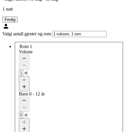
1 natt
Ferdig
Valgt antall gjester og rom
Rom 1
Voksne
st
Barn
0 - 12 år
st