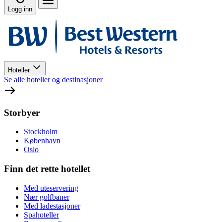
Logg inn
Hoteller
Se alle hoteller og destinasjoner
Storbyer
Stockholm
København
Oslo
Finn det rette hotellet
Med uteservering
Nær golfbaner
Med ladestasjoner
Spahoteller