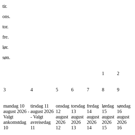
tir.
ons.
tor.
fre.
lør.
søn.
1
2
3
4
5
6
7
8
9
mandag 10
tirsdag 11
onsdag
torsdag
fredag
lørdag
søndag
august 2026 -
august 2026
12
13
14
15
16
Valgt
- Valgt
august
august
august
august
august
ankomstdag
avreisedag
2026
2026
2026
2026
2026
10
11
12
13
14
15
16