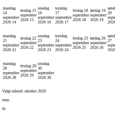
mandag
onsdag
torsdag
søn
tirsdag 15
fredag 18
lørdag 19
14
16
17
20
september
september
september
september
september
september
sept
2026
15
2026
18
2026
19
2026
14
2026
16
2026
17
202
mandag
onsdag
torsdag
søn
tirsdag 22
fredag 25
lørdag 26
21
23
24
27
september
september
september
september
september
september
sept
2026
22
2026
25
2026
26
2026
21
2026
23
2026
24
202
mandag
onsdag
tirsdag 29
28
30
september
september
september
2026
29
2026
28
2026
30
Valgt måned:
oktober 2026
man.
tir.