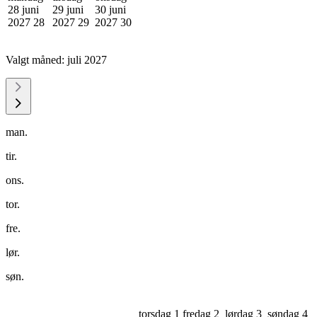
28 juni
29 juni
30 juni
2027
28
2027
29
2027
30
Valgt måned:
juli 2027
man.
tir.
ons.
tor.
fre.
lør.
søn.
torsdag 1
fredag 2
lørdag 3
søndag 4