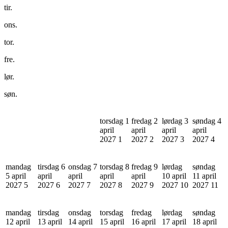
tir.
ons.
tor.
fre.
lør.
søn.
torsdag 1
fredag 2
lørdag 3
søndag 4
april
april
april
april
2027
1
2027
2
2027
3
2027
4
mandag
tirsdag 6
onsdag 7
torsdag 8
fredag 9
lørdag
søndag
5 april
april
april
april
april
10 april
11 april
2027
5
2027
6
2027
7
2027
8
2027
9
2027
10
2027
11
mandag
tirsdag
onsdag
torsdag
fredag
lørdag
søndag
12 april
13 april
14 april
15 april
16 april
17 april
18 april