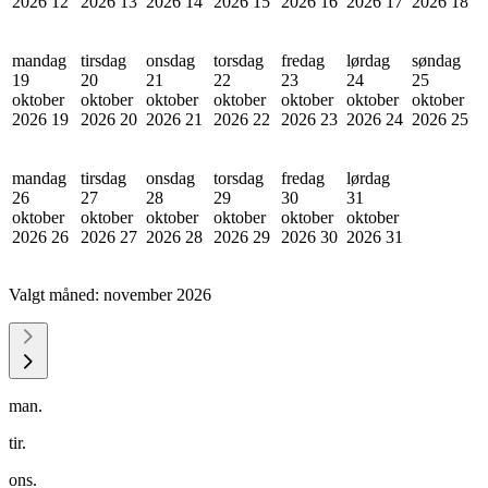
2026
12
2026
13
2026
14
2026
15
2026
16
2026
17
2026
18
mandag
tirsdag
onsdag
torsdag
fredag
lørdag
søndag
19
20
21
22
23
24
25
oktober
oktober
oktober
oktober
oktober
oktober
oktober
2026
19
2026
20
2026
21
2026
22
2026
23
2026
24
2026
25
mandag
tirsdag
onsdag
torsdag
fredag
lørdag
26
27
28
29
30
31
oktober
oktober
oktober
oktober
oktober
oktober
2026
26
2026
27
2026
28
2026
29
2026
30
2026
31
Valgt måned:
november 2026
man.
tir.
ons.