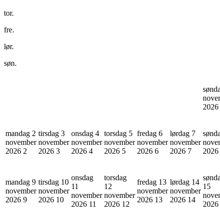
tor.
fre.
lør.
søn.
sønd
nove
202
mandag 2
tirsdag 3
onsdag 4
torsdag 5
fredag 6
lørdag 7
sønd
november
november
november
november
november
november
nove
2026
2
2026
3
2026
4
2026
5
2026
6
2026
7
202
onsdag
torsdag
sønd
mandag 9
tirsdag 10
fredag 13
lørdag 14
11
12
15
november
november
november
november
november
november
nove
2026
9
2026
10
2026
13
2026
14
2026
11
2026
12
202