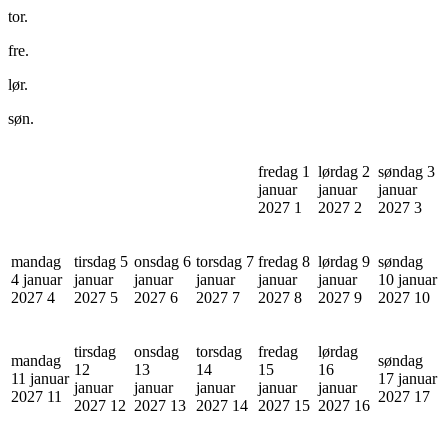
tor.
fre.
lør.
søn.
fredag 1
lørdag 2
søndag 3
januar
januar
januar
2027
1
2027
2
2027
3
mandag
tirsdag 5
onsdag 6
torsdag 7
fredag 8
lørdag 9
søndag
4 januar
januar
januar
januar
januar
januar
10 januar
2027
4
2027
5
2027
6
2027
7
2027
8
2027
9
2027
10
tirsdag
onsdag
torsdag
fredag
lørdag
mandag
søndag
12
13
14
15
16
11 januar
17 januar
januar
januar
januar
januar
januar
2027
11
2027
17
2027
12
2027
13
2027
14
2027
15
2027
16