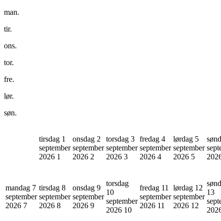
man.
tir.
ons.
tor.
fre.
lør.
søn.
tirsdag 1
onsdag 2
torsdag 3
fredag 4
lørdag 5
sønd
september
september
september
september
september
sept
2026
1
2026
2
2026
3
2026
4
2026
5
202
torsdag
søn
mandag 7
tirsdag 8
onsdag 9
fredag 11
lørdag 12
10
13
september
september
september
september
september
september
sept
2026
7
2026
8
2026
9
2026
11
2026
12
2026
10
202