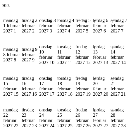
søn.
mandag
tirsdag 2
onsdag 3
torsdag 4
fredag 5
lørdag 6
søndag 7
1 februar
februar
februar
februar
februar
februar
februar
2027
1
2027
2
2027
3
2027
4
2027
5
2027
6
2027
7
onsdag
torsdag
fredag
lørdag
søndag
mandag
tirsdag 9
10
11
12
13
14
8 februar
februar
februar
februar
februar
februar
februar
2027
8
2027
9
2027
10
2027
11
2027
12
2027
13
2027
14
mandag
tirsdag
onsdag
torsdag
fredag
lørdag
søndag
15
16
17
18
19
20
21
februar
februar
februar
februar
februar
februar
februar
2027
15
2027
16
2027
17
2027
18
2027
19
2027
20
2027
21
mandag
tirsdag
onsdag
torsdag
fredag
lørdag
søndag
22
23
24
25
26
27
28
februar
februar
februar
februar
februar
februar
februar
2027
22
2027
23
2027
24
2027
25
2027
26
2027
27
2027
28