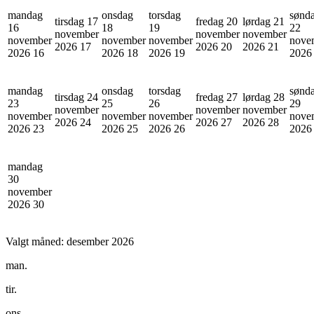
mandag
onsdag
torsdag
sønd
tirsdag 17
fredag 20
lørdag 21
16
18
19
22
november
november
november
november
november
november
nove
2026
17
2026
20
2026
21
2026
16
2026
18
2026
19
202
mandag
onsdag
torsdag
sønd
tirsdag 24
fredag 27
lørdag 28
23
25
26
29
november
november
november
november
november
november
nove
2026
24
2026
27
2026
28
2026
23
2026
25
2026
26
202
mandag
30
november
2026
30
Valgt måned:
desember 2026
man.
tir.
ons.