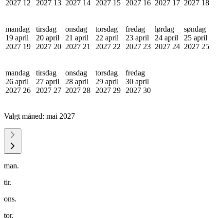
2027
12
2027
13
2027
14
2027
15
2027
16
2027
17
2027
18
mandag
tirsdag
onsdag
torsdag
fredag
lørdag
søndag
19 april
20 april
21 april
22 april
23 april
24 april
25 april
2027
19
2027
20
2027
21
2027
22
2027
23
2027
24
2027
25
mandag
tirsdag
onsdag
torsdag
fredag
26 april
27 april
28 april
29 april
30 april
2027
26
2027
27
2027
28
2027
29
2027
30
Valgt måned:
mai 2027
man.
tir.
ons.
tor.