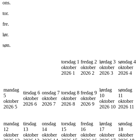
ons.
tor.
fre.
lør.
søn.
torsdag 1
fredag 2
lørdag 3
søndag 4
oktober
oktober
oktober
oktober
2026
1
2026
2
2026
3
2026
4
mandag
lørdag
søndag
tirsdag 6
onsdag 7
torsdag 8
fredag 9
5
10
11
oktober
oktober
oktober
oktober
oktober
oktober
oktober
2026
6
2026
7
2026
8
2026
9
2026
5
2026
10
2026
11
mandag
tirsdag
onsdag
torsdag
fredag
lørdag
søndag
12
13
14
15
16
17
18
oktober
oktober
oktober
oktober
oktober
oktober
oktober