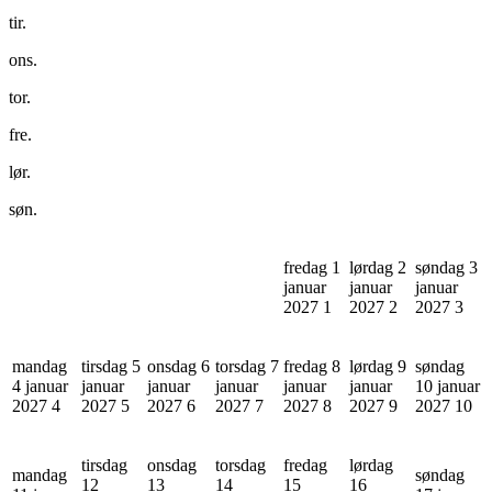
tir.
ons.
tor.
fre.
lør.
søn.
fredag 1
lørdag 2
søndag 3
januar
januar
januar
2027
1
2027
2
2027
3
mandag
tirsdag 5
onsdag 6
torsdag 7
fredag 8
lørdag 9
søndag
4 januar
januar
januar
januar
januar
januar
10 januar
2027
4
2027
5
2027
6
2027
7
2027
8
2027
9
2027
10
tirsdag
onsdag
torsdag
fredag
lørdag
mandag
søndag
12
13
14
15
16