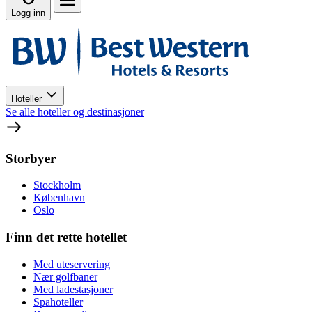
Logg inn
Hoteller
Se alle hoteller og destinasjoner
Storbyer
Stockholm
København
Oslo
Finn det rette hotellet
Med uteservering
Nær golfbaner
Med ladestasjoner
Spahoteller