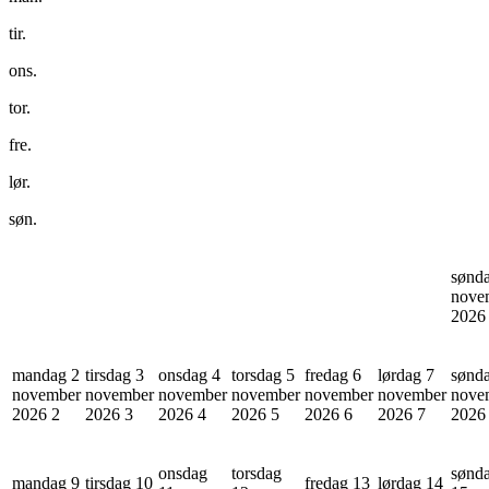
tir.
ons.
tor.
fre.
lør.
søn.
sønd
nove
202
mandag 2
tirsdag 3
onsdag 4
torsdag 5
fredag 6
lørdag 7
sønd
november
november
november
november
november
november
nove
2026
2
2026
3
2026
4
2026
5
2026
6
2026
7
202
onsdag
torsdag
sønd
mandag 9
tirsdag 10
fredag 13
lørdag 14