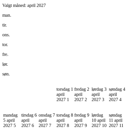
Valgt måned:
april 2027
man.
tir.
ons.
tor.
fre.
lør.
søn.
torsdag 1
fredag 2
lørdag 3
søndag 4
april
april
april
april
2027
1
2027
2
2027
3
2027
4
mandag
tirsdag 6
onsdag 7
torsdag 8
fredag 9
lørdag
søndag
5 april
april
april
april
april
10 april
11 april
2027
5
2027
6
2027
7
2027
8
2027
9
2027
10
2027
11