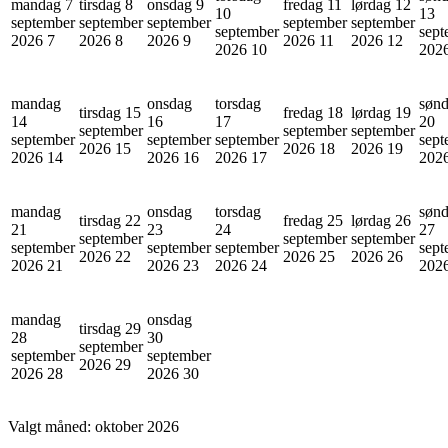
mandag 7
tirsdag 8
onsdag 9
fredag 11
lørdag 12
10
13
september
september
september
september
september
september
sept
2026
7
2026
8
2026
9
2026
11
2026
12
2026
10
202
mandag
onsdag
torsdag
søn
tirsdag 15
fredag 18
lørdag 19
14
16
17
20
september
september
september
september
september
september
sept
2026
15
2026
18
2026
19
2026
14
2026
16
2026
17
202
mandag
onsdag
torsdag
søn
tirsdag 22
fredag 25
lørdag 26
21
23
24
27
september
september
september
september
september
september
sept
2026
22
2026
25
2026
26
2026
21
2026
23
2026
24
202
mandag
onsdag
tirsdag 29
28
30
september
september
september
2026
29
2026
28
2026
30
Valgt måned:
oktober 2026