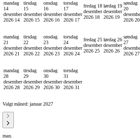
mandag
tirsdag
onsdag
torsdag
søndag
fredag 18
lørdag 19
14
15
16
17
20
desember
desember
desember
desember
desember
desember
desembe
2026
18
2026
19
2026
14
2026
15
2026
16
2026
17
2026
20
mandag
tirsdag
onsdag
torsdag
søndag
fredag 25
lørdag 26
21
22
23
24
27
desember
desember
desember
desember
desember
desember
desembe
2026
25
2026
26
2026
21
2026
22
2026
23
2026
24
2026
27
mandag
tirsdag
onsdag
torsdag
28
29
30
31
desember
desember
desember
desember
2026
28
2026
29
2026
30
2026
31
Valgt måned:
januar 2027
man.