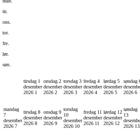
man.
tir.
ons.
tor.
fre.
lør.
søn.
tirsdag 1
onsdag 2
torsdag 3
fredag 4
lørdag 5
søndag 
desember
desember
desember
desember
desember
desembe
2026
1
2026
2
2026
3
2026
4
2026
5
2026
6
mandag
torsdag
søndag
tirsdag 8
onsdag 9
fredag 11
lørdag 12
7
10
13
desember
desember
desember
desember
desember
desember
desembe
2026
8
2026
9
2026
11
2026
12
2026
7
2026
10
2026
13