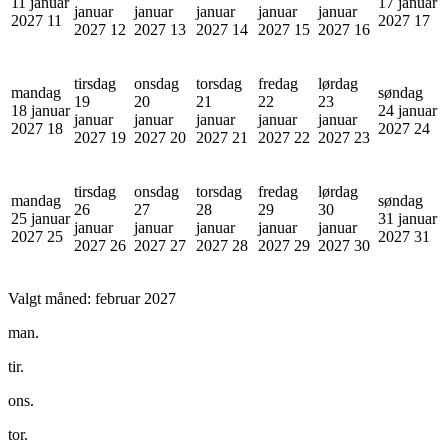
11 januar
17 januar
januar
januar
januar
januar
januar
2027
11
2027
17
2027
12
2027
13
2027
14
2027
15
2027
16
tirsdag
onsdag
torsdag
fredag
lørdag
mandag
søndag
19
20
21
22
23
18 januar
24 januar
januar
januar
januar
januar
januar
2027
18
2027
24
2027
19
2027
20
2027
21
2027
22
2027
23
tirsdag
onsdag
torsdag
fredag
lørdag
mandag
søndag
26
27
28
29
30
25 januar
31 januar
januar
januar
januar
januar
januar
2027
25
2027
31
2027
26
2027
27
2027
28
2027
29
2027
30
Valgt måned:
februar 2027
man.
tir.
ons.
tor.