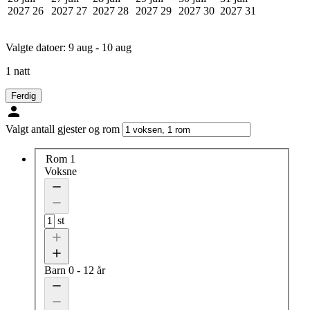
2027
26
2027
27
2027
28
2027
29
2027
30
2027
31
Valgte datoer:
9 aug - 10 aug
1 natt
Ferdig
Valgt antall gjester og rom
Rom 1
Voksne
st
Barn
0 - 12 år