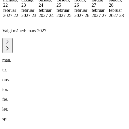
22
23
24
25
26
27
28
februar
februar
februar
februar
februar
februar
februar
2027
22
2027
23
2027
24
2027
25
2027
26
2027
27
2027
28
Valgt måned:
mars 2027
man.
tir.
ons.
tor.
fre.
lør.
søn.