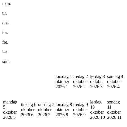
man.
tir.
ons.
tor.
fre.
lør.
søn.
torsdag 1
fredag 2
lørdag 3
søndag 4
oktober
oktober
oktober
oktober
2026
1
2026
2
2026
3
2026
4
mandag
lørdag
søndag
tirsdag 6
onsdag 7
torsdag 8
fredag 9
5
10
11
oktober
oktober
oktober
oktober
oktober
oktober
oktober
2026
6
2026
7
2026
8
2026
9
2026
5
2026
10
2026
11