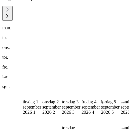
man.
tir.
ons.
tor.
fre.
lør.
søn.
tirsdag 1
onsdag 2
torsdag 3
fredag 4
lørdag 5
sønd
september
september
september
september
september
sept
2026
1
2026
2
2026
3
2026
4
2026
5
202
torsdag
søn