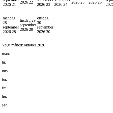
2026
22
2026
25
2026
26
2026
21
2026
23
2026
24
202
mandag
onsdag
tirsdag 29
28
30
september
september
september
2026
29
2026
28
2026
30
Valgt måned:
oktober 2026
man.
tir.
ons.
tor.
fre.
lør.
søn.