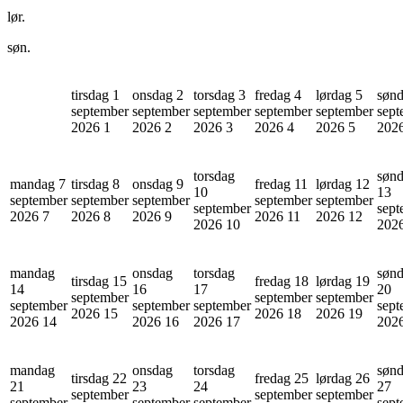
lør.
søn.
tirsdag 1
onsdag 2
torsdag 3
fredag 4
lørdag 5
sønd
september
september
september
september
september
sept
2026
1
2026
2
2026
3
2026
4
2026
5
202
torsdag
søn
mandag 7
tirsdag 8
onsdag 9
fredag 11
lørdag 12
10
13
september
september
september
september
september
september
sept
2026
7
2026
8
2026
9
2026
11
2026
12
2026
10
202
mandag
onsdag
torsdag
søn
tirsdag 15
fredag 18
lørdag 19
14
16
17
20
september
september
september
september
september
september
sept
2026
15
2026
18
2026
19
2026
14
2026
16
2026
17
202
mandag
onsdag
torsdag
søn
tirsdag 22
fredag 25
lørdag 26
21
23
24
27
september
september
september
september
september
september
sept