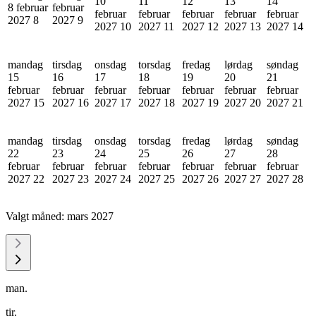
10
11
12
13
14
8 februar
februar
februar
februar
februar
februar
februar
2027
8
2027
9
2027
10
2027
11
2027
12
2027
13
2027
14
mandag
tirsdag
onsdag
torsdag
fredag
lørdag
søndag
15
16
17
18
19
20
21
februar
februar
februar
februar
februar
februar
februar
2027
15
2027
16
2027
17
2027
18
2027
19
2027
20
2027
21
mandag
tirsdag
onsdag
torsdag
fredag
lørdag
søndag
22
23
24
25
26
27
28
februar
februar
februar
februar
februar
februar
februar
2027
22
2027
23
2027
24
2027
25
2027
26
2027
27
2027
28
Valgt måned:
mars 2027
man.
tir.