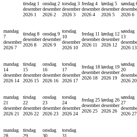
tirsdag 1
onsdag 2
torsdag 3
fredag 4
lørdag 5
søndag 
desember
desember
desember
desember
desember
desembe
2026
1
2026
2
2026
3
2026
4
2026
5
2026
6
mandag
torsdag
søndag
tirsdag 8
onsdag 9
fredag 11
lørdag 12
7
10
13
desember
desember
desember
desember
desember
desember
desembe
2026
8
2026
9
2026
11
2026
12
2026
7
2026
10
2026
13
mandag
tirsdag
onsdag
torsdag
søndag
fredag 18
lørdag 19
14
15
16
17
20
desember
desember
desember
desember
desember
desember
desembe
2026
18
2026
19
2026
14
2026
15
2026
16
2026
17
2026
20
mandag
tirsdag
onsdag
torsdag
søndag
fredag 25
lørdag 26
21
22
23
24
27
desember
desember
desember
desember
desember
desember
desembe
2026
25
2026
26
2026
21
2026
22
2026
23
2026
24
2026
27
mandag
tirsdag
onsdag
torsdag
28
29
30
31