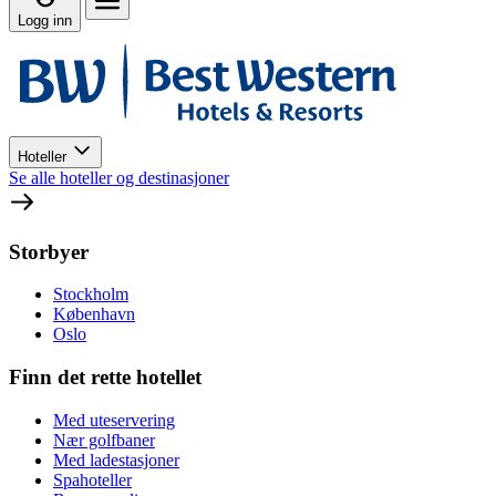
Logg inn
Hoteller
Se alle hoteller og destinasjoner
Storbyer
Stockholm
København
Oslo
Finn det rette hotellet
Med uteservering
Nær golfbaner
Med ladestasjoner
Spahoteller