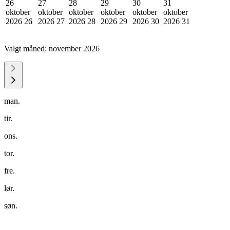
26
27
28
29
30
31
oktober
oktober
oktober
oktober
oktober
oktober
2026
26
2026
27
2026
28
2026
29
2026
30
2026
31
Valgt måned:
november 2026
man.
tir.
ons.
tor.
fre.
lør.
søn.