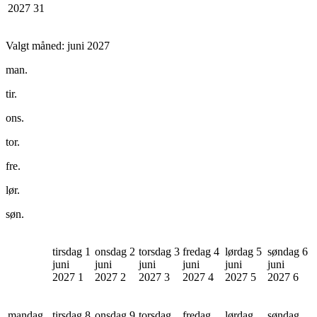
2027
31
Valgt måned:
juni 2027
man.
tir.
ons.
tor.
fre.
lør.
søn.
tirsdag 1
onsdag 2
torsdag 3
fredag 4
lørdag 5
søndag 6
juni
juni
juni
juni
juni
juni
2027
1
2027
2
2027
3
2027
4
2027
5
2027
6
mandag
tirsdag 8
onsdag 9
torsdag
fredag
lørdag
søndag