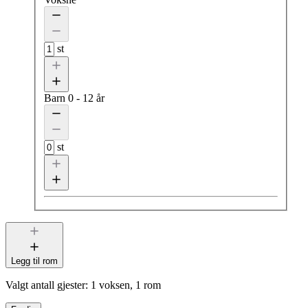
st
Barn
0 - 12 år
st
Legg til rom
Valgt antall gjester:
1 voksen, 1 rom