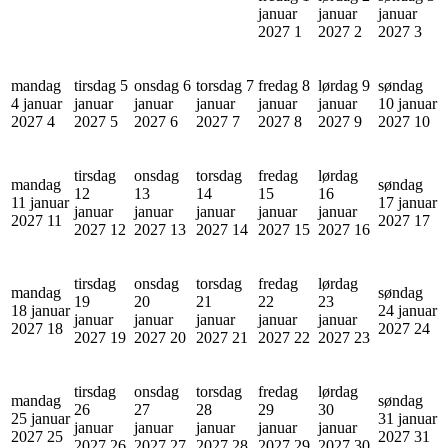
januar
januar
januar
2027
1
2027
2
2027
3
mandag
tirsdag 5
onsdag 6
torsdag 7
fredag 8
lørdag 9
søndag
4 januar
januar
januar
januar
januar
januar
10 januar
2027
4
2027
5
2027
6
2027
7
2027
8
2027
9
2027
10
tirsdag
onsdag
torsdag
fredag
lørdag
mandag
søndag
12
13
14
15
16
11 januar
17 januar
januar
januar
januar
januar
januar
2027
11
2027
17
2027
12
2027
13
2027
14
2027
15
2027
16
tirsdag
onsdag
torsdag
fredag
lørdag
mandag
søndag
19
20
21
22
23
18 januar
24 januar
januar
januar
januar
januar
januar
2027
18
2027
24
2027
19
2027
20
2027
21
2027
22
2027
23
tirsdag
onsdag
torsdag
fredag
lørdag
mandag
søndag
26
27
28
29
30
25 januar
31 januar
januar
januar
januar
januar
januar
2027
25
2027
31
2027
26
2027
27
2027
28
2027
29
2027
30