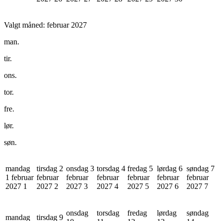
Valgt måned:
februar 2027
man.
tir.
ons.
tor.
fre.
lør.
søn.
mandag
tirsdag 2
onsdag 3
torsdag 4
fredag 5
lørdag 6
søndag 7
1 februar
februar
februar
februar
februar
februar
februar
2027
1
2027
2
2027
3
2027
4
2027
5
2027
6
2027
7
onsdag
torsdag
fredag
lørdag
søndag
mandag
tirsdag 9