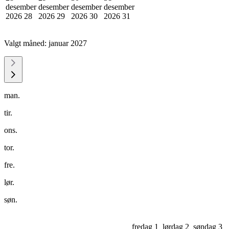
desember
desember
desember
desember
2026
28
2026
29
2026
30
2026
31
Valgt måned:
januar 2027
man.
tir.
ons.
tor.
fre.
lør.
søn.
fredag 1
lørdag 2
søndag 3