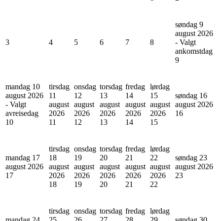
søndag 9
august 2026
3
4
5
6
7
8
- Valgt
ankomstdag
9
mandag 10
tirsdag
onsdag
torsdag
fredag
lørdag
august 2026
11
12
13
14
15
søndag 16
- Valgt
august
august
august
august
august
august 2026
avreisedag
2026
2026
2026
2026
2026
16
10
11
12
13
14
15
tirsdag
onsdag
torsdag
fredag
lørdag
mandag 17
18
19
20
21
22
søndag 23
august 2026
august
august
august
august
august
august 2026
17
2026
2026
2026
2026
2026
23
18
19
20
21
22
tirsdag
onsdag
torsdag
fredag
lørdag
mandag 24
25
26
27
28
29
søndag 30