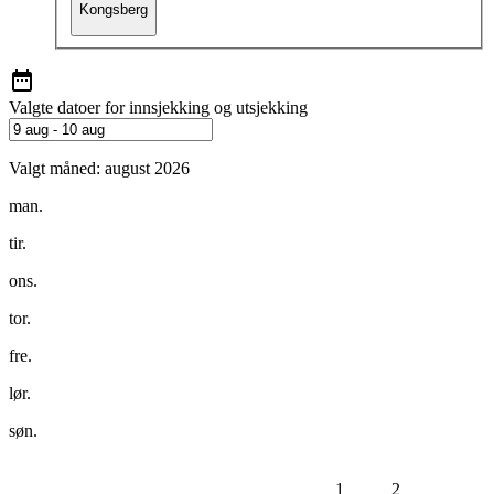
Kongsberg
Valgte datoer for innsjekking og utsjekking
Valgt måned:
august 2026
man.
tir.
ons.
tor.
fre.
lør.
søn.
1
2