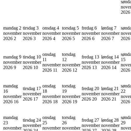
sønd
nove
202
mandag 2
tirsdag 3
onsdag 4
torsdag 5
fredag 6
lørdag 7
sønd
november
november
november
november
november
november
nove
2026
2
2026
3
2026
4
2026
5
2026
6
2026
7
202
onsdag
torsdag
sønd
mandag 9
tirsdag 10
fredag 13
lørdag 14
11
12
15
november
november
november
november
november
november
nove
2026
9
2026
10
2026
13
2026
14
2026
11
2026
12
202
mandag
onsdag
torsdag
sønd
tirsdag 17
fredag 20
lørdag 21
16
18
19
22
november
november
november
november
november
november
nove
2026
17
2026
20
2026
21
2026
16
2026
18
2026
19
202
mandag
onsdag
torsdag
sønd
tirsdag 24
fredag 27
lørdag 28
23
25
26
29
november
november
november
november
november
november
nove
2026
24
2026
27
2026
28