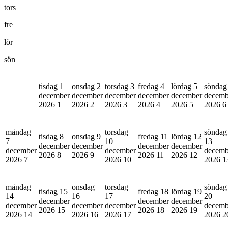
tors
fre
lör
sön
tisdag 1
onsdag 2
torsdag 3
fredag 4
lördag 5
söndag
december
december
december
december
december
decemb
2026
1
2026
2
2026
3
2026
4
2026
5
2026
6
måndag
torsdag
söndag
tisdag 8
onsdag 9
fredag 11
lördag 12
7
10
13
december
december
december
december
december
december
decemb
2026
8
2026
9
2026
11
2026
12
2026
7
2026
10
2026
1
måndag
onsdag
torsdag
söndag
tisdag 15
fredag 18
lördag 19
14
16
17
20
december
december
december
december
december
december
decemb
2026
15
2026
18
2026
19
2026
14
2026
16
2026
17
2026
2