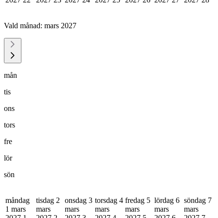
Vald månad:
mars 2027
mån
tis
ons
tors
fre
lör
sön
måndag
tisdag 2
onsdag 3
torsdag 4
fredag 5
lördag 6
söndag 7
1 mars
mars
mars
mars
mars
mars
mars
2027
1
2027
2
2027
3
2027
4
2027
5
2027
6
2027
7