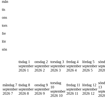
mån
tis
ons
tors
fre
lör
sön
tisdag 1
onsdag 2
torsdag 3
fredag 4
lördag 5
sönd
september
september
september
september
september
sept
2026
1
2026
2
2026
3
2026
4
2026
5
202
torsdag
sön
måndag 7
tisdag 8
onsdag 9
fredag 11
lördag 12
10
13
september
september
september
september
september
september
sept
2026
7
2026
8
2026
9
2026
11
2026
12
2026
10
202