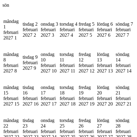
sön
måndag
tisdag 2
onsdag 3
torsdag 4
fredag 5
lördag 6
söndag 7
1
februari
februari
februari
februari
februari
februari
februari
2027
2
2027
3
2027
4
2027
5
2027
6
2027
7
2027
1
måndag
onsdag
torsdag
fredag
lördag
söndag
tisdag 9
8
10
11
12
13
14
februari
februari
februari
februari
februari
februari
februari
2027
9
2027
8
2027
10
2027
11
2027
12
2027
13
2027
14
måndag
tisdag
onsdag
torsdag
fredag
lördag
söndag
15
16
17
18
19
20
21
februari
februari
februari
februari
februari
februari
februari
2027
15
2027
16
2027
17
2027
18
2027
19
2027
20
2027
21
måndag
tisdag
onsdag
torsdag
fredag
lördag
söndag
22
23
24
25
26
27
28
februari
februari
februari
februari
februari
februari
februari
2027
22
2027
23
2027
24
2027
25
2027
26
2027
27
2027
28