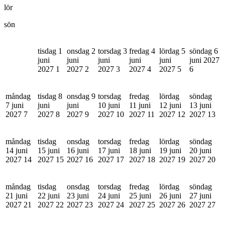
lör
sön
tisdag 1
onsdag 2
torsdag 3
fredag 4
lördag 5
söndag 6
juni
juni
juni
juni
juni
juni 2027
2027
1
2027
2
2027
3
2027
4
2027
5
6
måndag
tisdag 8
onsdag 9
torsdag
fredag
lördag
söndag
7 juni
juni
juni
10 juni
11 juni
12 juni
13 juni
2027
7
2027
8
2027
9
2027
10
2027
11
2027
12
2027
13
måndag
tisdag
onsdag
torsdag
fredag
lördag
söndag
14 juni
15 juni
16 juni
17 juni
18 juni
19 juni
20 juni
2027
14
2027
15
2027
16
2027
17
2027
18
2027
19
2027
20
måndag
tisdag
onsdag
torsdag
fredag
lördag
söndag
21 juni
22 juni
23 juni
24 juni
25 juni
26 juni
27 juni
2027
21
2027
22
2027
23
2027
24
2027
25
2027
26
2027
27