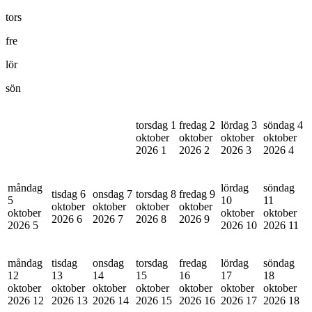
tors
fre
lör
sön
torsdag 1
fredag 2
lördag 3
söndag 4
oktober
oktober
oktober
oktober
2026
1
2026
2
2026
3
2026
4
måndag
lördag
söndag
tisdag 6
onsdag 7
torsdag 8
fredag 9
5
10
11
oktober
oktober
oktober
oktober
oktober
oktober
oktober
2026
6
2026
7
2026
8
2026
9
2026
5
2026
10
2026
11
måndag
tisdag
onsdag
torsdag
fredag
lördag
söndag
12
13
14
15
16
17
18
oktober
oktober
oktober
oktober
oktober
oktober
oktober
2026
12
2026
13
2026
14
2026
15
2026
16
2026
17
2026
18