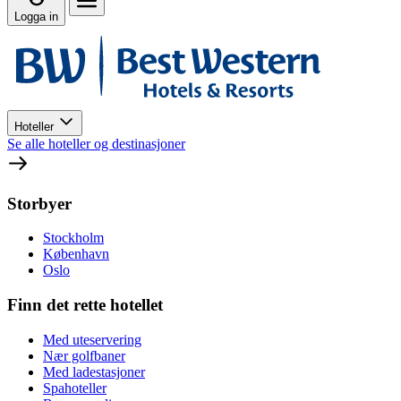
Logga in
Hoteller
Se alle hoteller og destinasjoner
Storbyer
Stockholm
København
Oslo
Finn det rette hotellet
Med uteservering
Nær golfbaner
Med ladestasjoner
Spahoteller