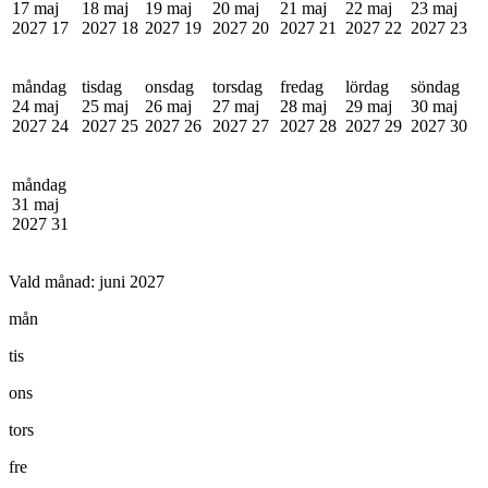
17 maj
18 maj
19 maj
20 maj
21 maj
22 maj
23 maj
2027
17
2027
18
2027
19
2027
20
2027
21
2027
22
2027
23
måndag
tisdag
onsdag
torsdag
fredag
lördag
söndag
24 maj
25 maj
26 maj
27 maj
28 maj
29 maj
30 maj
2027
24
2027
25
2027
26
2027
27
2027
28
2027
29
2027
30
måndag
31 maj
2027
31
Vald månad:
juni 2027
mån
tis
ons
tors
fre