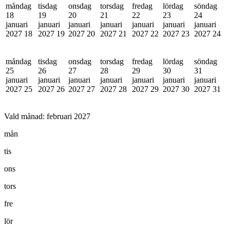
måndag
tisdag
onsdag
torsdag
fredag
lördag
söndag
18
19
20
21
22
23
24
januari
januari
januari
januari
januari
januari
januari
2027
18
2027
19
2027
20
2027
21
2027
22
2027
23
2027
24
måndag
tisdag
onsdag
torsdag
fredag
lördag
söndag
25
26
27
28
29
30
31
januari
januari
januari
januari
januari
januari
januari
2027
25
2027
26
2027
27
2027
28
2027
29
2027
30
2027
31
Vald månad:
februari 2027
mån
tis
ons
tors
fre
lör