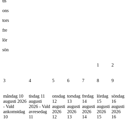
tis
ons
tors
fre
lör
sön
1
2
3
4
5
6
7
8
9
måndag 10
tisdag 11
onsdag
torsdag
fredag
lördag
söndag
augusti 2026
augusti
12
13
14
15
16
- Vald
2026 - Vald
augusti
augusti
augusti
augusti
augusti
ankomstdag
avresedag
2026
2026
2026
2026
2026
10
11
12
13
14
15
16