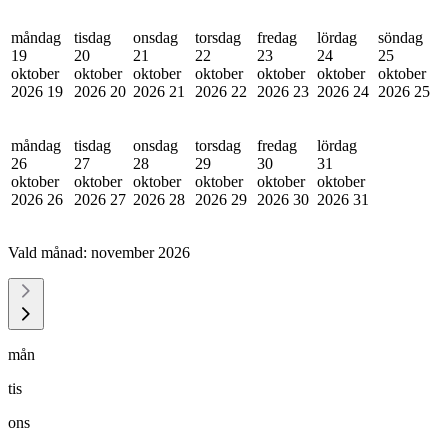
måndag
tisdag
onsdag
torsdag
fredag
lördag
söndag
19
20
21
22
23
24
25
oktober
oktober
oktober
oktober
oktober
oktober
oktober
2026
19
2026
20
2026
21
2026
22
2026
23
2026
24
2026
25
måndag
tisdag
onsdag
torsdag
fredag
lördag
26
27
28
29
30
31
oktober
oktober
oktober
oktober
oktober
oktober
2026
26
2026
27
2026
28
2026
29
2026
30
2026
31
Vald månad:
november 2026
mån
tis
ons