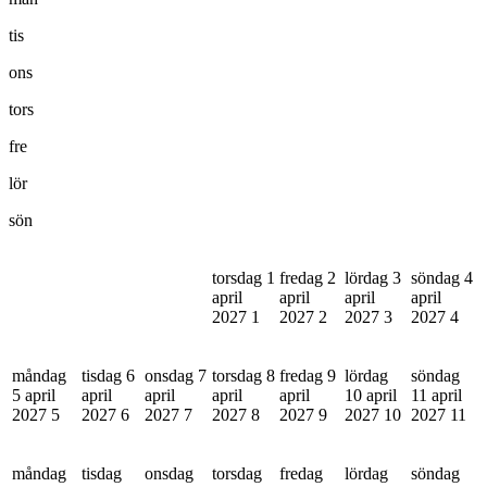
tis
ons
tors
fre
lör
sön
torsdag 1
fredag 2
lördag 3
söndag 4
april
april
april
april
2027
1
2027
2
2027
3
2027
4
måndag
tisdag 6
onsdag 7
torsdag 8
fredag 9
lördag
söndag
5 april
april
april
april
april
10 april
11 april
2027
5
2027
6
2027
7
2027
8
2027
9
2027
10
2027
11
måndag
tisdag
onsdag
torsdag
fredag
lördag
söndag