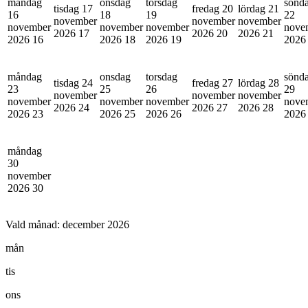
måndag
onsdag
torsdag
sönd
tisdag 17
fredag 20
lördag 21
16
18
19
22
november
november
november
november
november
november
nove
2026
17
2026
20
2026
21
2026
16
2026
18
2026
19
202
måndag
onsdag
torsdag
sönd
tisdag 24
fredag 27
lördag 28
23
25
26
29
november
november
november
november
november
november
nove
2026
24
2026
27
2026
28
2026
23
2026
25
2026
26
202
måndag
30
november
2026
30
Vald månad:
december 2026
mån
tis
ons