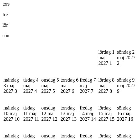
tors
fre
lör
sön
lördag 1
söndag 2
maj
maj 2027
2027
1
2
måndag
tisdag 4
onsdag 5
torsdag 6
fredag 7
lördag 8
söndag 9
3 maj
maj
maj
maj
maj
maj
maj 2027
2027
3
2027
4
2027
5
2027
6
2027
7
2027
8
9
måndag
tisdag
onsdag
torsdag
fredag
lördag
söndag
10 maj
11 maj
12 maj
13 maj
14 maj
15 maj
16 maj
2027
10
2027
11
2027
12
2027
13
2027
14
2027
15
2027
16
måndag
tisdag
onsdag
torsdag
fredag
lördag
söndag