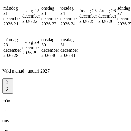
måndag
onsdag
torsdag
söndag
tisdag 22
fredag 25
lördag 26
21
23
24
27
december
december
december
december
december
december
decemb
2026
22
2026
25
2026
26
2026
21
2026
23
2026
24
2026
2
måndag
onsdag
torsdag
tisdag 29
28
30
31
december
december
december
december
2026
29
2026
28
2026
30
2026
31
Vald månad:
januari 2027
mån
tis
ons
tors