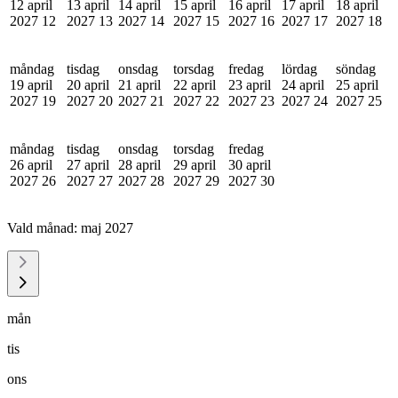
12 april
13 april
14 april
15 april
16 april
17 april
18 april
2027
12
2027
13
2027
14
2027
15
2027
16
2027
17
2027
18
måndag
tisdag
onsdag
torsdag
fredag
lördag
söndag
19 april
20 april
21 april
22 april
23 april
24 april
25 april
2027
19
2027
20
2027
21
2027
22
2027
23
2027
24
2027
25
måndag
tisdag
onsdag
torsdag
fredag
26 april
27 april
28 april
29 april
30 april
2027
26
2027
27
2027
28
2027
29
2027
30
Vald månad:
maj 2027
mån
tis
ons