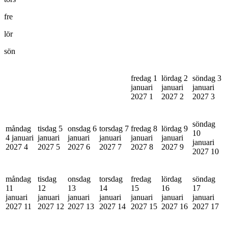
fre
lör
sön
fredag 1
lördag 2
söndag 3
januari
januari
januari
2027
1
2027
2
2027
3
söndag
måndag
tisdag 5
onsdag 6
torsdag 7
fredag 8
lördag 9
10
4 januari
januari
januari
januari
januari
januari
januari
2027
4
2027
5
2027
6
2027
7
2027
8
2027
9
2027
10
måndag
tisdag
onsdag
torsdag
fredag
lördag
söndag
11
12
13
14
15
16
17
januari
januari
januari
januari
januari
januari
januari
2027
11
2027
12
2027
13
2027
14
2027
15
2027
16
2027
17