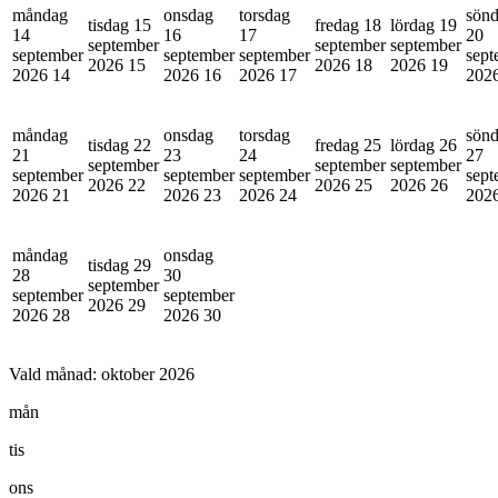
måndag
onsdag
torsdag
sön
tisdag 15
fredag 18
lördag 19
14
16
17
20
september
september
september
september
september
september
sept
2026
15
2026
18
2026
19
2026
14
2026
16
2026
17
202
måndag
onsdag
torsdag
sön
tisdag 22
fredag 25
lördag 26
21
23
24
27
september
september
september
september
september
september
sept
2026
22
2026
25
2026
26
2026
21
2026
23
2026
24
202
måndag
onsdag
tisdag 29
28
30
september
september
september
2026
29
2026
28
2026
30
Vald månad:
oktober 2026
mån
tis
ons