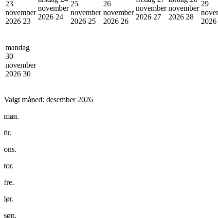
23
25
26
29
november
november
november
november
november
november
nove
2026
24
2026
27
2026
28
2026
23
2026
25
2026
26
202
mandag
30
november
2026
30
Valgt måned:
desember 2026
man.
tir.
ons.
tor.
fre.
lør.
søn.