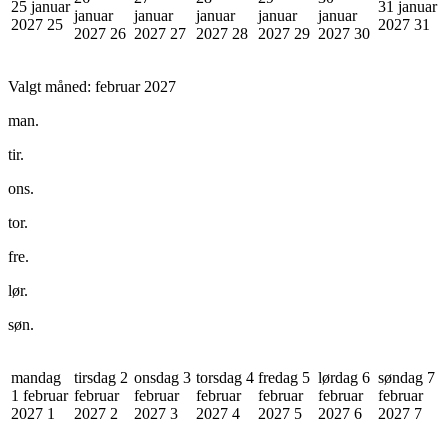
25 januar
31 januar
januar
januar
januar
januar
januar
2027
25
2027
31
2027
26
2027
27
2027
28
2027
29
2027
30
Valgt måned:
februar 2027
man.
tir.
ons.
tor.
fre.
lør.
søn.
mandag
tirsdag 2
onsdag 3
torsdag 4
fredag 5
lørdag 6
søndag 7
1 februar
februar
februar
februar
februar
februar
februar
2027
1
2027
2
2027
3
2027
4
2027
5
2027
6
2027
7