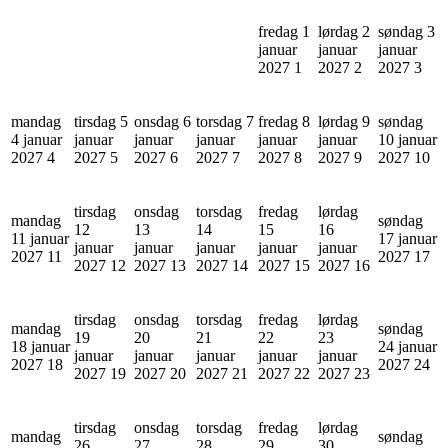
fredag 1
lørdag 2
søndag 3
januar
januar
januar
2027
1
2027
2
2027
3
mandag
tirsdag 5
onsdag 6
torsdag 7
fredag 8
lørdag 9
søndag
4 januar
januar
januar
januar
januar
januar
10 januar
2027
4
2027
5
2027
6
2027
7
2027
8
2027
9
2027
10
tirsdag
onsdag
torsdag
fredag
lørdag
mandag
søndag
12
13
14
15
16
11 januar
17 januar
januar
januar
januar
januar
januar
2027
11
2027
17
2027
12
2027
13
2027
14
2027
15
2027
16
tirsdag
onsdag
torsdag
fredag
lørdag
mandag
søndag
19
20
21
22
23
18 januar
24 januar
januar
januar
januar
januar
januar
2027
18
2027
24
2027
19
2027
20
2027
21
2027
22
2027
23
tirsdag
onsdag
torsdag
fredag
lørdag
mandag
søndag
26
27
28
29
30