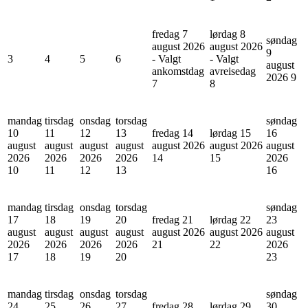
fredag 7
lørdag 8
søndag
august 2026
august 2026
9
3
4
5
6
- Valgt
- Valgt
august
ankomstdag
avreisedag
2026
9
7
8
mandag
tirsdag
onsdag
torsdag
søndag
10
11
12
13
fredag 14
lørdag 15
16
august
august
august
august
august 2026
august 2026
august
2026
2026
2026
2026
14
15
2026
10
11
12
13
16
mandag
tirsdag
onsdag
torsdag
søndag
17
18
19
20
fredag 21
lørdag 22
23
august
august
august
august
august 2026
august 2026
august
2026
2026
2026
2026
21
22
2026
17
18
19
20
23
mandag
tirsdag
onsdag
torsdag
søndag
24
25
26
27
fredag 28
lørdag 29
30