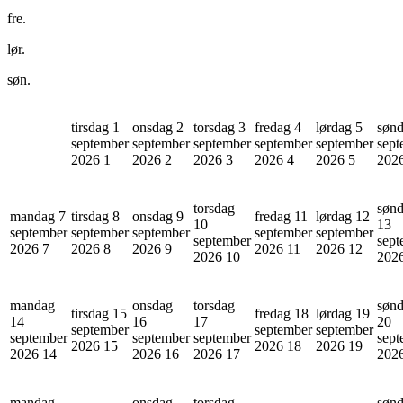
fre.
lør.
søn.
tirsdag 1
onsdag 2
torsdag 3
fredag 4
lørdag 5
sønd
september
september
september
september
september
sept
2026
1
2026
2
2026
3
2026
4
2026
5
202
torsdag
søn
mandag 7
tirsdag 8
onsdag 9
fredag 11
lørdag 12
10
13
september
september
september
september
september
september
sept
2026
7
2026
8
2026
9
2026
11
2026
12
2026
10
202
mandag
onsdag
torsdag
søn
tirsdag 15
fredag 18
lørdag 19
14
16
17
20
september
september
september
september
september
september
sept
2026
15
2026
18
2026
19
2026
14
2026
16
2026
17
202
mandag
onsdag
torsdag
søn