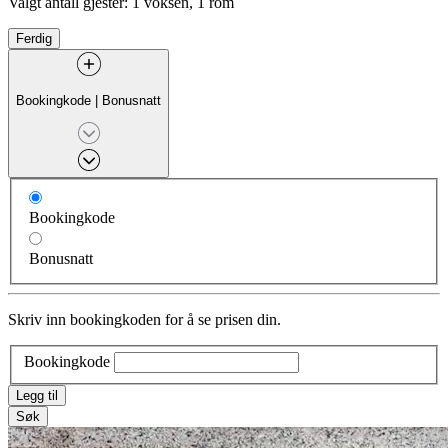
Valgt antall gjester:
1 voksen, 1 rom
Ferdig
Bookingkode
|
Bonusnatt
Bookingkode
Bonusnatt
Skriv inn bookingkoden for å se prisen din.
Bookingkode
Legg til
Søk