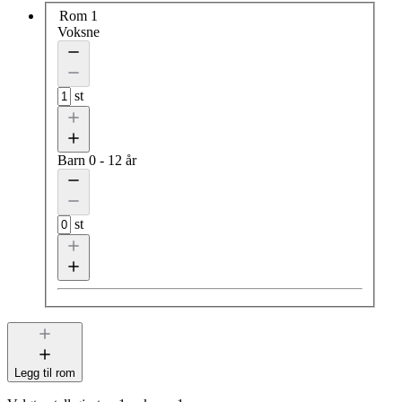
Rom 1
Voksne
st
Barn
0 - 12 år
st
Legg til rom