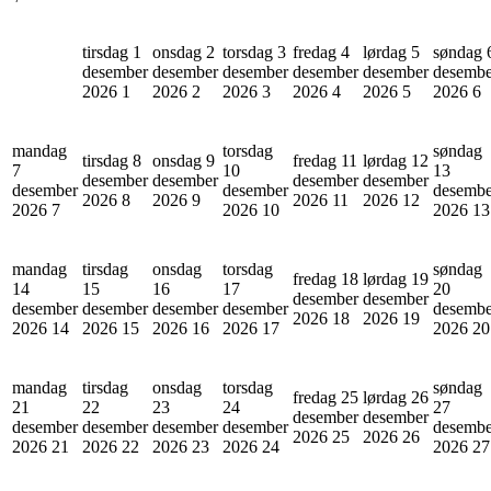
tirsdag 1
onsdag 2
torsdag 3
fredag 4
lørdag 5
søndag 
desember
desember
desember
desember
desember
desembe
2026
1
2026
2
2026
3
2026
4
2026
5
2026
6
mandag
torsdag
søndag
tirsdag 8
onsdag 9
fredag 11
lørdag 12
7
10
13
desember
desember
desember
desember
desember
desember
desembe
2026
8
2026
9
2026
11
2026
12
2026
7
2026
10
2026
13
mandag
tirsdag
onsdag
torsdag
søndag
fredag 18
lørdag 19
14
15
16
17
20
desember
desember
desember
desember
desember
desember
desembe
2026
18
2026
19
2026
14
2026
15
2026
16
2026
17
2026
20
mandag
tirsdag
onsdag
torsdag
søndag
fredag 25
lørdag 26
21
22
23
24
27
desember
desember
desember
desember
desember
desember
desembe
2026
25
2026
26
2026
21
2026
22
2026
23
2026
24
2026
27