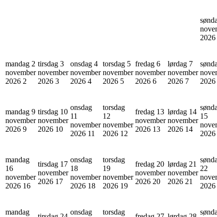
sønd
nove
202
mandag 2
tirsdag 3
onsdag 4
torsdag 5
fredag 6
lørdag 7
sønd
november
november
november
november
november
november
nove
2026
2
2026
3
2026
4
2026
5
2026
6
2026
7
202
onsdag
torsdag
sønd
mandag 9
tirsdag 10
fredag 13
lørdag 14
11
12
15
november
november
november
november
november
november
nove
2026
9
2026
10
2026
13
2026
14
2026
11
2026
12
202
mandag
onsdag
torsdag
sønd
tirsdag 17
fredag 20
lørdag 21
16
18
19
22
november
november
november
november
november
november
nove
2026
17
2026
20
2026
21
2026
16
2026
18
2026
19
202
mandag
onsdag
torsdag
sønd
tirsdag 24
fredag 27
lørdag 28