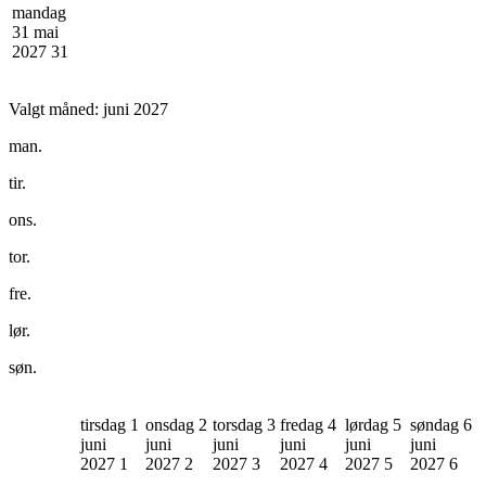
mandag
31 mai
2027
31
Valgt måned:
juni 2027
man.
tir.
ons.
tor.
fre.
lør.
søn.
tirsdag 1
onsdag 2
torsdag 3
fredag 4
lørdag 5
søndag 6
juni
juni
juni
juni
juni
juni
2027
1
2027
2
2027
3
2027
4
2027
5
2027
6