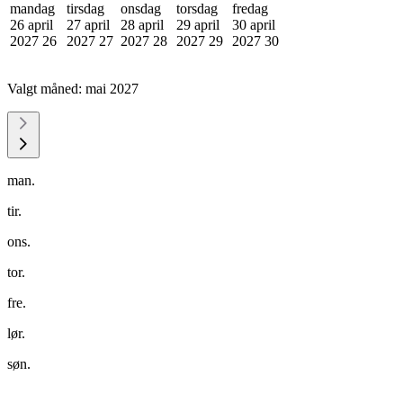
mandag
tirsdag
onsdag
torsdag
fredag
26 april
27 april
28 april
29 april
30 april
2027
26
2027
27
2027
28
2027
29
2027
30
Valgt måned:
mai 2027
man.
tir.
ons.
tor.
fre.
lør.
søn.