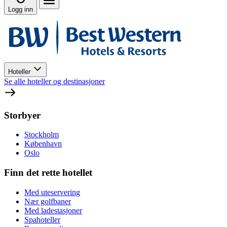
Logg inn
Hoteller
Se alle hoteller og destinasjoner
Storbyer
Stockholm
København
Oslo
Finn det rette hotellet
Med uteservering
Nær golfbaner
Med ladestasjoner
Spahoteller