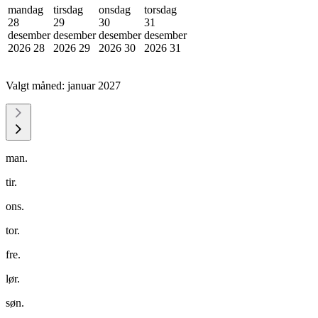
mandag
tirsdag
onsdag
torsdag
28
29
30
31
desember
desember
desember
desember
2026
28
2026
29
2026
30
2026
31
Valgt måned:
januar 2027
man.
tir.
ons.
tor.
fre.
lør.
søn.