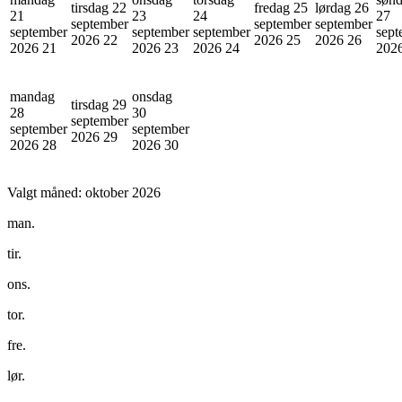
tirsdag 22
fredag 25
lørdag 26
21
23
24
27
september
september
september
september
september
september
sept
2026
22
2026
25
2026
26
2026
21
2026
23
2026
24
202
mandag
onsdag
tirsdag 29
28
30
september
september
september
2026
29
2026
28
2026
30
Valgt måned:
oktober 2026
man.
tir.
ons.
tor.
fre.
lør.