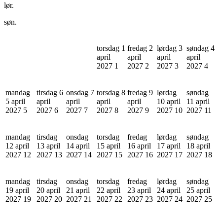
lør.
søn.
torsdag 1
fredag 2
lørdag 3
søndag 4
april
april
april
april
2027
1
2027
2
2027
3
2027
4
mandag
tirsdag 6
onsdag 7
torsdag 8
fredag 9
lørdag
søndag
5 april
april
april
april
april
10 april
11 april
2027
5
2027
6
2027
7
2027
8
2027
9
2027
10
2027
11
mandag
tirsdag
onsdag
torsdag
fredag
lørdag
søndag
12 april
13 april
14 april
15 april
16 april
17 april
18 april
2027
12
2027
13
2027
14
2027
15
2027
16
2027
17
2027
18
mandag
tirsdag
onsdag
torsdag
fredag
lørdag
søndag
19 april
20 april
21 april
22 april
23 april
24 april
25 april
2027
19
2027
20
2027
21
2027
22
2027
23
2027
24
2027
25