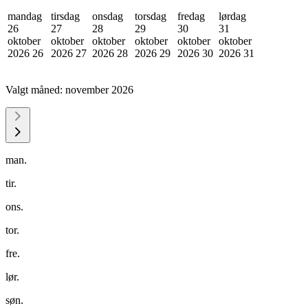
mandag
tirsdag
onsdag
torsdag
fredag
lørdag
26
27
28
29
30
31
oktober
oktober
oktober
oktober
oktober
oktober
2026
26
2026
27
2026
28
2026
29
2026
30
2026
31
Valgt måned:
november 2026
man.
tir.
ons.
tor.
fre.
lør.
søn.