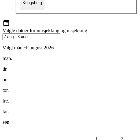
Kongsberg
Valgte datoer for innsjekking og utsjekking
Valgt måned:
august 2026
man.
tir.
ons.
tor.
fre.
lør.
søn.
1
2