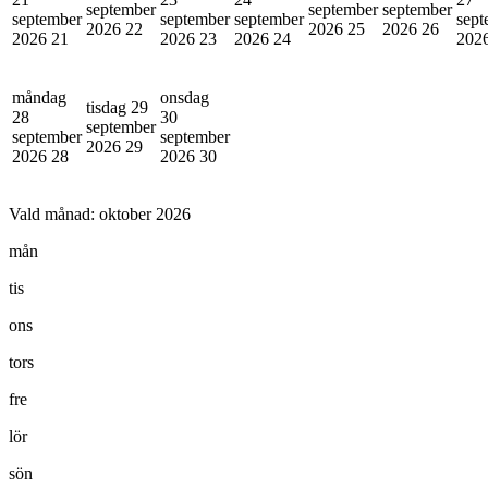
september
september
september
september
september
september
sept
2026
22
2026
25
2026
26
2026
21
2026
23
2026
24
202
måndag
onsdag
tisdag 29
28
30
september
september
september
2026
29
2026
28
2026
30
Vald månad:
oktober 2026
mån
tis
ons
tors
fre
lör
sön