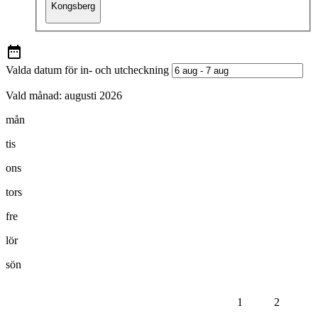
Kongsberg
Valda datum för in- och utcheckning
Vald månad:
augusti 2026
mån
tis
ons
tors
fre
lör
sön
1
2