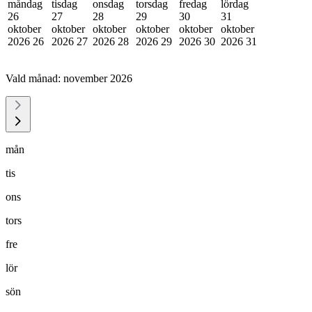
måndag
tisdag
onsdag
torsdag
fredag
lördag
26
27
28
29
30
31
oktober
oktober
oktober
oktober
oktober
oktober
2026
26
2026
27
2026
28
2026
29
2026
30
2026
31
Vald månad:
november 2026
mån
tis
ons
tors
fre
lör
sön