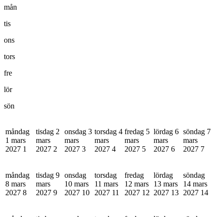
mån
tis
ons
tors
fre
lör
sön
måndag
tisdag 2
onsdag 3
torsdag 4
fredag 5
lördag 6
söndag 7
1 mars
mars
mars
mars
mars
mars
mars
2027
1
2027
2
2027
3
2027
4
2027
5
2027
6
2027
7
måndag
tisdag 9
onsdag
torsdag
fredag
lördag
söndag
8 mars
mars
10 mars
11 mars
12 mars
13 mars
14 mars
2027
8
2027
9
2027
10
2027
11
2027
12
2027
13
2027
14