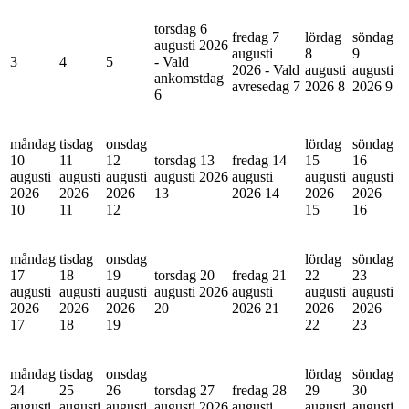
torsdag 6
fredag 7
lördag
söndag
augusti 2026
augusti
8
9
3
4
5
- Vald
2026 - Vald
augusti
augusti
ankomstdag
avresedag
7
2026
8
2026
9
6
måndag
tisdag
onsdag
lördag
söndag
10
11
12
torsdag 13
fredag 14
15
16
augusti
augusti
augusti
augusti 2026
augusti
augusti
augusti
2026
2026
2026
13
2026
14
2026
2026
10
11
12
15
16
måndag
tisdag
onsdag
lördag
söndag
17
18
19
torsdag 20
fredag 21
22
23
augusti
augusti
augusti
augusti 2026
augusti
augusti
augusti
2026
2026
2026
20
2026
21
2026
2026
17
18
19
22
23
måndag
tisdag
onsdag
lördag
söndag
24
25
26
torsdag 27
fredag 28
29
30
augusti
augusti
augusti
augusti 2026
augusti
augusti
augusti