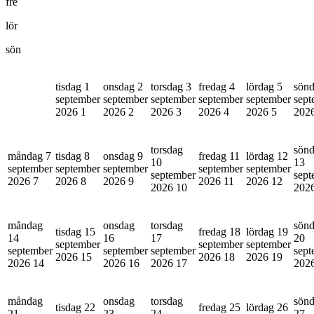
fre
lör
sön
tisdag 1
onsdag 2
torsdag 3
fredag 4
lördag 5
sönd
september
september
september
september
september
sept
2026
1
2026
2
2026
3
2026
4
2026
5
202
torsdag
sön
måndag 7
tisdag 8
onsdag 9
fredag 11
lördag 12
10
13
september
september
september
september
september
september
sept
2026
7
2026
8
2026
9
2026
11
2026
12
2026
10
202
måndag
onsdag
torsdag
sön
tisdag 15
fredag 18
lördag 19
14
16
17
20
september
september
september
september
september
september
sept
2026
15
2026
18
2026
19
2026
14
2026
16
2026
17
202
måndag
onsdag
torsdag
sön
tisdag 22
fredag 25
lördag 26
21
23
24
27