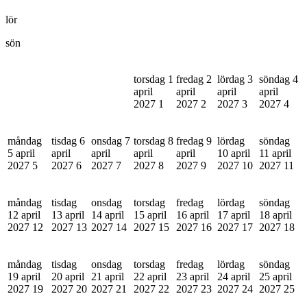
lör
sön
torsdag 1
fredag 2
lördag 3
söndag 4
april
april
april
april
2027
1
2027
2
2027
3
2027
4
måndag
tisdag 6
onsdag 7
torsdag 8
fredag 9
lördag
söndag
5 april
april
april
april
april
10 april
11 april
2027
5
2027
6
2027
7
2027
8
2027
9
2027
10
2027
11
måndag
tisdag
onsdag
torsdag
fredag
lördag
söndag
12 april
13 april
14 april
15 april
16 april
17 april
18 april
2027
12
2027
13
2027
14
2027
15
2027
16
2027
17
2027
18
måndag
tisdag
onsdag
torsdag
fredag
lördag
söndag
19 april
20 april
21 april
22 april
23 april
24 april
25 april
2027
19
2027
20
2027
21
2027
22
2027
23
2027
24
2027
25