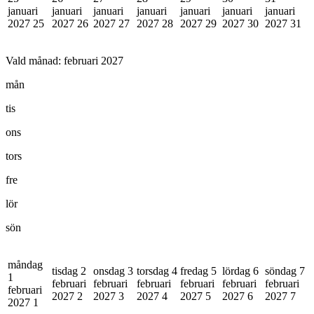
januari
januari
januari
januari
januari
januari
januari
2027
25
2027
26
2027
27
2027
28
2027
29
2027
30
2027
31
Vald månad:
februari 2027
mån
tis
ons
tors
fre
lör
sön
måndag
tisdag 2
onsdag 3
torsdag 4
fredag 5
lördag 6
söndag 7
1
februari
februari
februari
februari
februari
februari
februari
2027
2
2027
3
2027
4
2027
5
2027
6
2027
7
2027
1