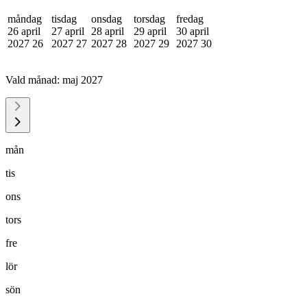
måndag
tisdag
onsdag
torsdag
fredag
26 april
27 april
28 april
29 april
30 april
2027
26
2027
27
2027
28
2027
29
2027
30
Vald månad:
maj 2027
mån
tis
ons
tors
fre
lör
sön