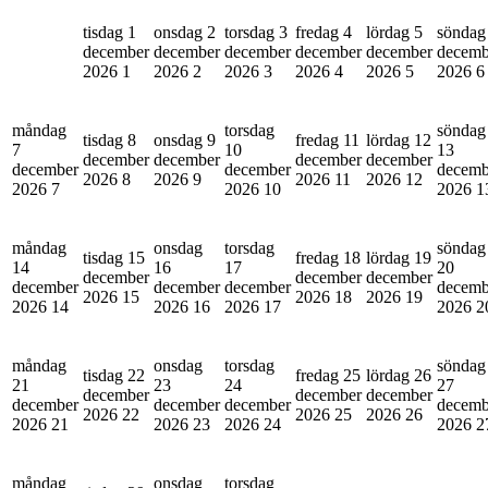
tisdag 1
onsdag 2
torsdag 3
fredag 4
lördag 5
söndag
december
december
december
december
december
decemb
2026
1
2026
2
2026
3
2026
4
2026
5
2026
6
måndag
torsdag
söndag
tisdag 8
onsdag 9
fredag 11
lördag 12
7
10
13
december
december
december
december
december
december
decemb
2026
8
2026
9
2026
11
2026
12
2026
7
2026
10
2026
1
måndag
onsdag
torsdag
söndag
tisdag 15
fredag 18
lördag 19
14
16
17
20
december
december
december
december
december
december
decemb
2026
15
2026
18
2026
19
2026
14
2026
16
2026
17
2026
2
måndag
onsdag
torsdag
söndag
tisdag 22
fredag 25
lördag 26
21
23
24
27
december
december
december
december
december
december
decemb
2026
22
2026
25
2026
26
2026
21
2026
23
2026
24
2026
2
måndag
onsdag
torsdag