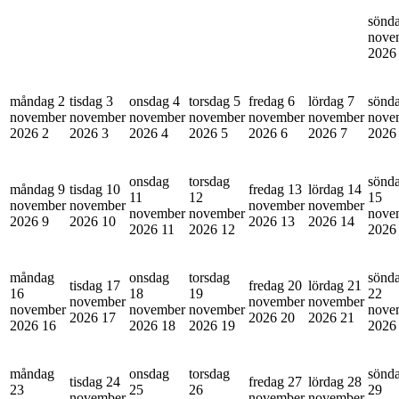
sönd
nove
202
måndag 2
tisdag 3
onsdag 4
torsdag 5
fredag 6
lördag 7
sönd
november
november
november
november
november
november
nove
2026
2
2026
3
2026
4
2026
5
2026
6
2026
7
202
onsdag
torsdag
sönd
måndag 9
tisdag 10
fredag 13
lördag 14
11
12
15
november
november
november
november
november
november
nove
2026
9
2026
10
2026
13
2026
14
2026
11
2026
12
202
måndag
onsdag
torsdag
sönd
tisdag 17
fredag 20
lördag 21
16
18
19
22
november
november
november
november
november
november
nove
2026
17
2026
20
2026
21
2026
16
2026
18
2026
19
202
måndag
onsdag
torsdag
sönd
tisdag 24
fredag 27
lördag 28
23
25
26
29
november
november
november