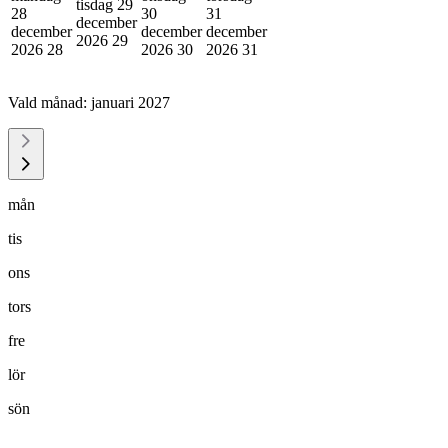
tisdag 29
28
30
31
december
december
december
december
2026
29
2026
28
2026
30
2026
31
Vald månad:
januari 2027
mån
tis
ons
tors
fre
lör
sön