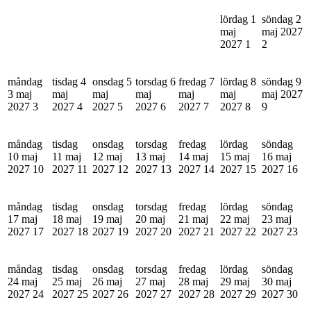
lördag 1
söndag 2
maj
maj 2027
2027
1
2
måndag
tisdag 4
onsdag 5
torsdag 6
fredag 7
lördag 8
söndag 9
3 maj
maj
maj
maj
maj
maj
maj 2027
2027
3
2027
4
2027
5
2027
6
2027
7
2027
8
9
måndag
tisdag
onsdag
torsdag
fredag
lördag
söndag
10 maj
11 maj
12 maj
13 maj
14 maj
15 maj
16 maj
2027
10
2027
11
2027
12
2027
13
2027
14
2027
15
2027
16
måndag
tisdag
onsdag
torsdag
fredag
lördag
söndag
17 maj
18 maj
19 maj
20 maj
21 maj
22 maj
23 maj
2027
17
2027
18
2027
19
2027
20
2027
21
2027
22
2027
23
måndag
tisdag
onsdag
torsdag
fredag
lördag
söndag
24 maj
25 maj
26 maj
27 maj
28 maj
29 maj
30 maj
2027
24
2027
25
2027
26
2027
27
2027
28
2027
29
2027
30