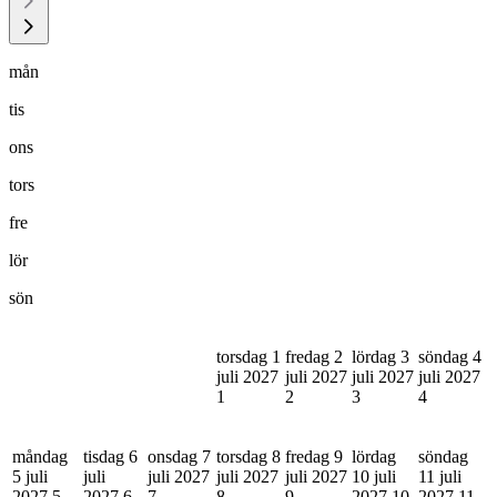
mån
tis
ons
tors
fre
lör
sön
torsdag 1
fredag 2
lördag 3
söndag 4
juli 2027
juli 2027
juli 2027
juli 2027
1
2
3
4
måndag
tisdag 6
onsdag 7
torsdag 8
fredag 9
lördag
söndag
5 juli
juli
juli 2027
juli 2027
juli 2027
10 juli
11 juli
2027
5
2027
6
7
8
9
2027
10
2027
11