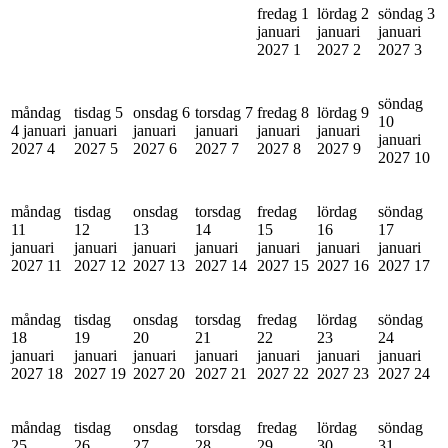
fredag 1
lördag 2
söndag 3
januari
januari
januari
2027
1
2027
2
2027
3
söndag
måndag
tisdag 5
onsdag 6
torsdag 7
fredag 8
lördag 9
10
4 januari
januari
januari
januari
januari
januari
januari
2027
4
2027
5
2027
6
2027
7
2027
8
2027
9
2027
10
måndag
tisdag
onsdag
torsdag
fredag
lördag
söndag
11
12
13
14
15
16
17
januari
januari
januari
januari
januari
januari
januari
2027
11
2027
12
2027
13
2027
14
2027
15
2027
16
2027
17
måndag
tisdag
onsdag
torsdag
fredag
lördag
söndag
18
19
20
21
22
23
24
januari
januari
januari
januari
januari
januari
januari
2027
18
2027
19
2027
20
2027
21
2027
22
2027
23
2027
24
måndag
tisdag
onsdag
torsdag
fredag
lördag
söndag
25
26
27
28
29
30
31