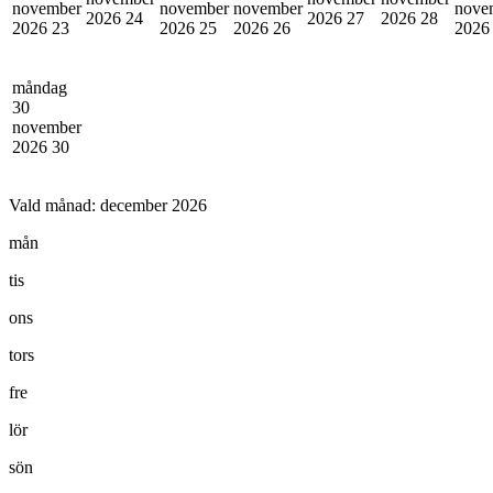
november
november
november
nove
2026
24
2026
27
2026
28
2026
23
2026
25
2026
26
202
måndag
30
november
2026
30
Vald månad:
december 2026
mån
tis
ons
tors
fre
lör
sön