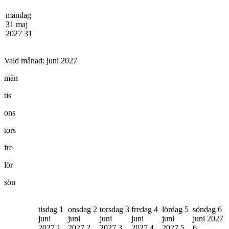
måndag
31 maj
2027
31
Vald månad:
juni 2027
mån
tis
ons
tors
fre
lör
sön
tisdag 1
onsdag 2
torsdag 3
fredag 4
lördag 5
söndag 6
juni
juni
juni
juni
juni
juni 2027
2027
1
2027
2
2027
3
2027
4
2027
5
6