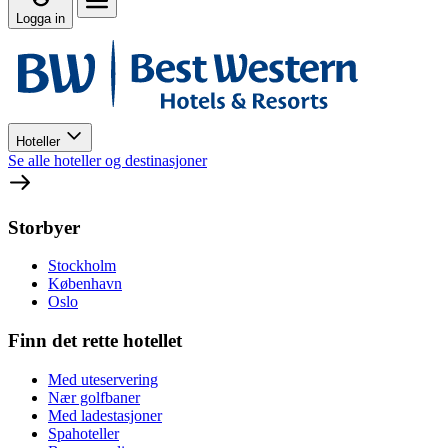
Logga in
Hoteller
Se alle hoteller og destinasjoner
Storbyer
Stockholm
København
Oslo
Finn det rette hotellet
Med uteservering
Nær golfbaner
Med ladestasjoner
Spahoteller