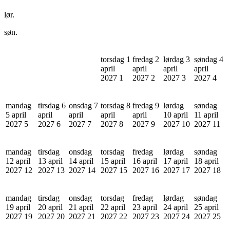
lør.
søn.
torsdag 1
fredag 2
lørdag 3
søndag 4
april
april
april
april
2027
1
2027
2
2027
3
2027
4
mandag
tirsdag 6
onsdag 7
torsdag 8
fredag 9
lørdag
søndag
5 april
april
april
april
april
10 april
11 april
2027
5
2027
6
2027
7
2027
8
2027
9
2027
10
2027
11
mandag
tirsdag
onsdag
torsdag
fredag
lørdag
søndag
12 april
13 april
14 april
15 april
16 april
17 april
18 april
2027
12
2027
13
2027
14
2027
15
2027
16
2027
17
2027
18
mandag
tirsdag
onsdag
torsdag
fredag
lørdag
søndag
19 april
20 april
21 april
22 april
23 april
24 april
25 april
2027
19
2027
20
2027
21
2027
22
2027
23
2027
24
2027
25