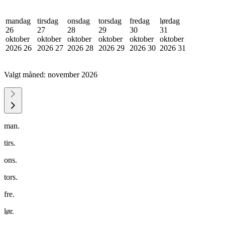
mandag
tirsdag
onsdag
torsdag
fredag
lørdag
26
27
28
29
30
31
oktober
oktober
oktober
oktober
oktober
oktober
2026
26
2026
27
2026
28
2026
29
2026
30
2026
31
Valgt måned:
november 2026
man.
tirs.
ons.
tors.
fre.
lør.