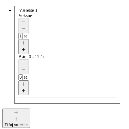
Værelse 1
Voksne
st
Børn
0 - 12 år
st
Tilføj værelse