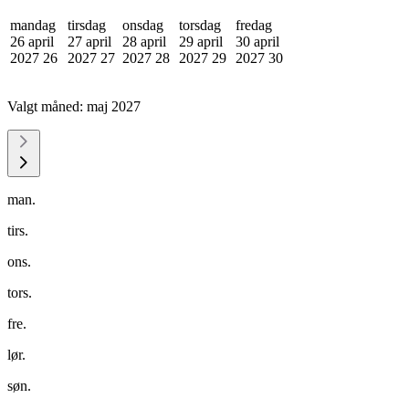
mandag
tirsdag
onsdag
torsdag
fredag
26 april
27 april
28 april
29 april
30 april
2027
26
2027
27
2027
28
2027
29
2027
30
Valgt måned:
maj 2027
man.
tirs.
ons.
tors.
fre.
lør.
søn.