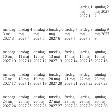
lørdag 1
søndag 2
maj
maj 2027
2027
1
2
mandag
tirsdag 4
onsdag 5
torsdag 6
fredag 7
lørdag 8
søndag 9
3 maj
maj
maj
maj
maj
maj
maj 2027
2027
3
2027
4
2027
5
2027
6
2027
7
2027
8
9
mandag
tirsdag
onsdag
torsdag
fredag
lørdag
søndag
10 maj
11 maj
12 maj
13 maj
14 maj
15 maj
16 maj
2027
10
2027
11
2027
12
2027
13
2027
14
2027
15
2027
16
mandag
tirsdag
onsdag
torsdag
fredag
lørdag
søndag
17 maj
18 maj
19 maj
20 maj
21 maj
22 maj
23 maj
2027
17
2027
18
2027
19
2027
20
2027
21
2027
22
2027
23
mandag
tirsdag
onsdag
torsdag
fredag
lørdag
søndag
24 maj
25 maj
26 maj
27 maj
28 maj
29 maj
30 maj
2027
24
2027
25
2027
26
2027
27
2027
28
2027
29
2027
30