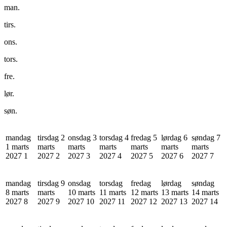
man.
tirs.
ons.
tors.
fre.
lør.
søn.
mandag
tirsdag 2
onsdag 3
torsdag 4
fredag 5
lørdag 6
søndag 7
1 marts
marts
marts
marts
marts
marts
marts
2027
1
2027
2
2027
3
2027
4
2027
5
2027
6
2027
7
mandag
tirsdag 9
onsdag
torsdag
fredag
lørdag
søndag
8 marts
marts
10 marts
11 marts
12 marts
13 marts
14 marts
2027
8
2027
9
2027
10
2027
11
2027
12
2027
13
2027
14