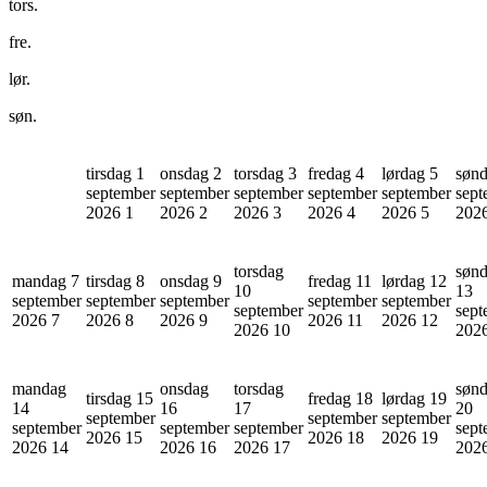
tors.
fre.
lør.
søn.
tirsdag 1
onsdag 2
torsdag 3
fredag 4
lørdag 5
sønd
september
september
september
september
september
sept
2026
1
2026
2
2026
3
2026
4
2026
5
202
torsdag
søn
mandag 7
tirsdag 8
onsdag 9
fredag 11
lørdag 12
10
13
september
september
september
september
september
september
sept
2026
7
2026
8
2026
9
2026
11
2026
12
2026
10
202
mandag
onsdag
torsdag
søn
tirsdag 15
fredag 18
lørdag 19
14
16
17
20
september
september
september
september
september
september
sept
2026
15
2026
18
2026
19
2026
14
2026
16
2026
17
202