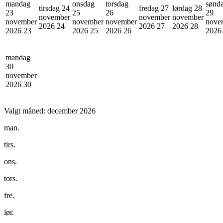
mandag
onsdag
torsdag
sønd
tirsdag 24
fredag 27
lørdag 28
23
25
26
29
november
november
november
november
november
november
nove
2026
24
2026
27
2026
28
2026
23
2026
25
2026
26
202
mandag
30
november
2026
30
Valgt måned:
december 2026
man.
tirs.
ons.
tors.
fre.
lør.