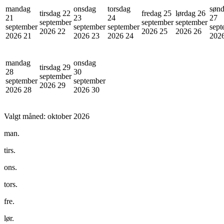
mandag
onsdag
torsdag
søn
tirsdag 22
fredag 25
lørdag 26
21
23
24
27
september
september
september
september
september
september
sept
2026
22
2026
25
2026
26
2026
21
2026
23
2026
24
202
mandag
onsdag
tirsdag 29
28
30
september
september
september
2026
29
2026
28
2026
30
Valgt måned:
oktober 2026
man.
tirs.
ons.
tors.
fre.
lør.