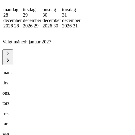
mandag
tirsdag
onsdag
torsdag
28
29
30
31
december
december
december
december
2026
28
2026
29
2026
30
2026
31
Valgt måned:
januar 2027
man.
tirs.
ons.
tors.
fre.
lør.
søn.