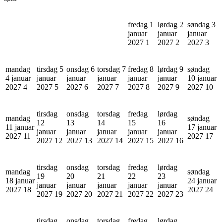
fredag 1
lørdag 2
søndag 3
januar
januar
januar
2027
1
2027
2
2027
3
mandag
tirsdag 5
onsdag 6
torsdag 7
fredag 8
lørdag 9
søndag
4 januar
januar
januar
januar
januar
januar
10 januar
2027
4
2027
5
2027
6
2027
7
2027
8
2027
9
2027
10
tirsdag
onsdag
torsdag
fredag
lørdag
mandag
søndag
12
13
14
15
16
11 januar
17 januar
januar
januar
januar
januar
januar
2027
11
2027
17
2027
12
2027
13
2027
14
2027
15
2027
16
tirsdag
onsdag
torsdag
fredag
lørdag
mandag
søndag
19
20
21
22
23
18 januar
24 januar
januar
januar
januar
januar
januar
2027
18
2027
24
2027
19
2027
20
2027
21
2027
22
2027
23
tirsdag
onsdag
torsdag
fredag
lørdag