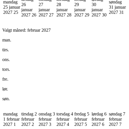
mandag
søndag
26
27
28
29
30
25 januar
31 januar
januar
januar
januar
januar
januar
2027
25
2027
31
2027
26
2027
27
2027
28
2027
29
2027
30
Valgt måned:
februar 2027
man.
tirs.
ons.
tors.
fre.
lør.
søn.
mandag
tirsdag 2
onsdag 3
torsdag 4
fredag 5
lørdag 6
søndag 7
1 februar
februar
februar
februar
februar
februar
februar
2027
1
2027
2
2027
3
2027
4
2027
5
2027
6
2027
7