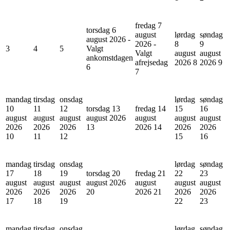
fredag 7
torsdag 6
august
lørdag
søndag
august 2026 -
2026 -
8
9
3
4
5
Valgt
Valgt
august
august
ankomstdagen
afrejsedag
2026
8
2026
9
6
7
mandag
tirsdag
onsdag
lørdag
søndag
10
11
12
torsdag 13
fredag 14
15
16
august
august
august
august 2026
august
august
august
2026
2026
2026
13
2026
14
2026
2026
10
11
12
15
16
mandag
tirsdag
onsdag
lørdag
søndag
17
18
19
torsdag 20
fredag 21
22
23
august
august
august
august 2026
august
august
august
2026
2026
2026
20
2026
21
2026
2026
17
18
19
22
23
mandag
tirsdag
onsdag
lørdag
søndag