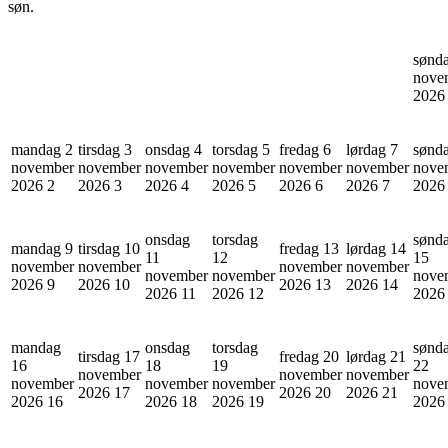
søn.
sønd
nove
202
mandag 2
tirsdag 3
onsdag 4
torsdag 5
fredag 6
lørdag 7
sønd
november
november
november
november
november
november
nove
2026
2
2026
3
2026
4
2026
5
2026
6
2026
7
202
onsdag
torsdag
sønd
mandag 9
tirsdag 10
fredag 13
lørdag 14
11
12
15
november
november
november
november
november
november
nove
2026
9
2026
10
2026
13
2026
14
2026
11
2026
12
202
mandag
onsdag
torsdag
sønd
tirsdag 17
fredag 20
lørdag 21
16
18
19
22
november
november
november
november
november
november
nove
2026
17
2026
20
2026
21
2026
16
2026
18
2026
19
202