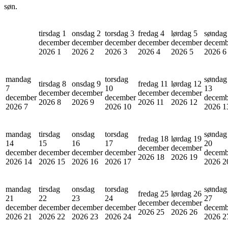
søn.
tirsdag 1
onsdag 2
torsdag 3
fredag 4
lørdag 5
søndag
december
december
december
december
december
decemb
2026
1
2026
2
2026
3
2026
4
2026
5
2026
6
mandag
torsdag
søndag
tirsdag 8
onsdag 9
fredag 11
lørdag 12
7
10
13
december
december
december
december
december
december
decemb
2026
8
2026
9
2026
11
2026
12
2026
7
2026
10
2026
1
mandag
tirsdag
onsdag
torsdag
søndag
fredag 18
lørdag 19
14
15
16
17
20
december
december
december
december
december
december
decemb
2026
18
2026
19
2026
14
2026
15
2026
16
2026
17
2026
2
mandag
tirsdag
onsdag
torsdag
søndag
fredag 25
lørdag 26
21
22
23
24
27
december
december
december
december
december
december
decemb
2026
25
2026
26
2026
21
2026
22
2026
23
2026
24
2026
2