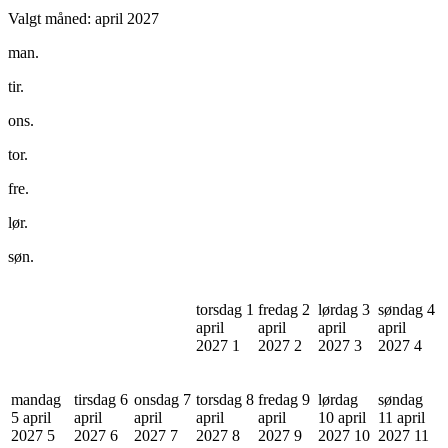
Valgt måned:
april 2027
man.
tir.
ons.
tor.
fre.
lør.
søn.
torsdag 1
fredag 2
lørdag 3
søndag 4
april
april
april
april
2027
1
2027
2
2027
3
2027
4
mandag
tirsdag 6
onsdag 7
torsdag 8
fredag 9
lørdag
søndag
5 april
april
april
april
april
10 april
11 april
2027
5
2027
6
2027
7
2027
8
2027
9
2027
10
2027
11