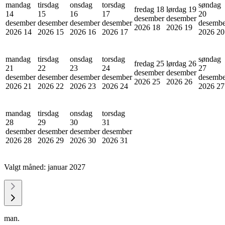
mandag
tirsdag
onsdag
torsdag
søndag
fredag 18
lørdag 19
14
15
16
17
20
desember
desember
desember
desember
desember
desember
desembe
2026
18
2026
19
2026
14
2026
15
2026
16
2026
17
2026
20
mandag
tirsdag
onsdag
torsdag
søndag
fredag 25
lørdag 26
21
22
23
24
27
desember
desember
desember
desember
desember
desember
desembe
2026
25
2026
26
2026
21
2026
22
2026
23
2026
24
2026
27
mandag
tirsdag
onsdag
torsdag
28
29
30
31
desember
desember
desember
desember
2026
28
2026
29
2026
30
2026
31
Valgt måned:
januar 2027
man.