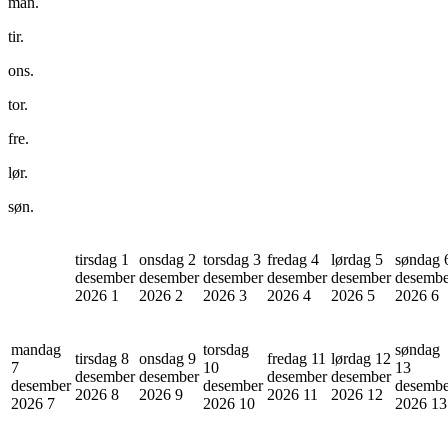
man.
tir.
ons.
tor.
fre.
lør.
søn.
tirsdag 1
onsdag 2
torsdag 3
fredag 4
lørdag 5
søndag 
desember
desember
desember
desember
desember
desembe
2026
1
2026
2
2026
3
2026
4
2026
5
2026
6
mandag
torsdag
søndag
tirsdag 8
onsdag 9
fredag 11
lørdag 12
7
10
13
desember
desember
desember
desember
desember
desember
desembe
2026
8
2026
9
2026
11
2026
12
2026
7
2026
10
2026
13