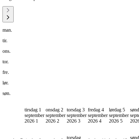
man.
tir.
ons.
tor.
fre.
lør.
søn.
tirsdag 1
onsdag 2
torsdag 3
fredag 4
lørdag 5
sønd
september
september
september
september
september
sept
2026
1
2026
2
2026
3
2026
4
2026
5
202
torsdag
søn