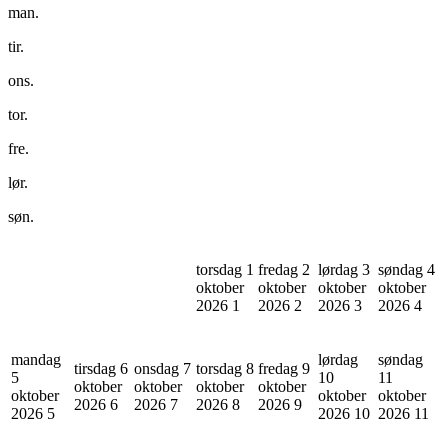
man.
tir.
ons.
tor.
fre.
lør.
søn.
torsdag 1
fredag 2
lørdag 3
søndag 4
oktober
oktober
oktober
oktober
2026
1
2026
2
2026
3
2026
4
mandag
lørdag
søndag
tirsdag 6
onsdag 7
torsdag 8
fredag 9
5
10
11
oktober
oktober
oktober
oktober
oktober
oktober
oktober
2026
6
2026
7
2026
8
2026
9
2026
5
2026
10
2026
11