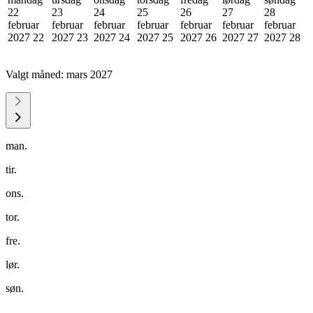
22
23
24
25
26
27
28
februar
februar
februar
februar
februar
februar
februar
2027
22
2027
23
2027
24
2027
25
2027
26
2027
27
2027
28
Valgt måned:
mars 2027
man.
tir.
ons.
tor.
fre.
lør.
søn.