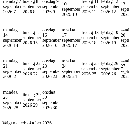
mandag 7
tirsdag 8
onsdag 9
fredag 11
lørdag 12
10
13
september
september
september
september
september
september
sept
2026
7
2026
8
2026
9
2026
11
2026
12
2026
10
202
mandag
onsdag
torsdag
søn
tirsdag 15
fredag 18
lørdag 19
14
16
17
20
september
september
september
september
september
september
sept
2026
15
2026
18
2026
19
2026
14
2026
16
2026
17
202
mandag
onsdag
torsdag
søn
tirsdag 22
fredag 25
lørdag 26
21
23
24
27
september
september
september
september
september
september
sept
2026
22
2026
25
2026
26
2026
21
2026
23
2026
24
202
mandag
onsdag
tirsdag 29
28
30
september
september
september
2026
29
2026
28
2026
30
Valgt måned:
oktober 2026