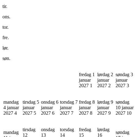
tir.
ons.
tor.
fre.
lør.
søn.
fredag 1
lørdag 2
søndag 3
januar
januar
januar
2027
1
2027
2
2027
3
mandag
tirsdag 5
onsdag 6
torsdag 7
fredag 8
lørdag 9
søndag
4 januar
januar
januar
januar
januar
januar
10 januar
2027
4
2027
5
2027
6
2027
7
2027
8
2027
9
2027
10
tirsdag
onsdag
torsdag
fredag
lørdag
mandag
søndag
12
13
14
15
16