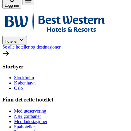
Logg inn
Hoteller
Se alle hoteller og destinasjoner
Storbyer
Stockholm
København
Oslo
Finn det rette hotellet
Med uteservering
Nær golfbaner
Med ladestasjoner
Spahoteller