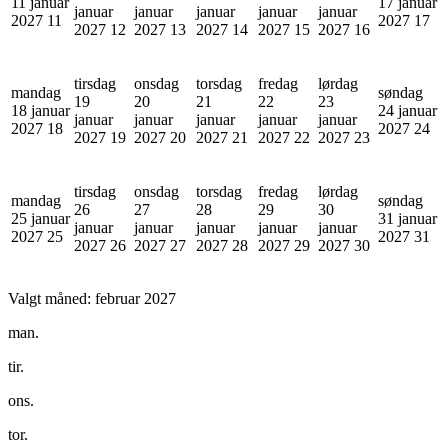
11 januar
17 januar
januar
januar
januar
januar
januar
2027
11
2027
17
2027
12
2027
13
2027
14
2027
15
2027
16
tirsdag
onsdag
torsdag
fredag
lørdag
mandag
søndag
19
20
21
22
23
18 januar
24 januar
januar
januar
januar
januar
januar
2027
18
2027
24
2027
19
2027
20
2027
21
2027
22
2027
23
tirsdag
onsdag
torsdag
fredag
lørdag
mandag
søndag
26
27
28
29
30
25 januar
31 januar
januar
januar
januar
januar
januar
2027
25
2027
31
2027
26
2027
27
2027
28
2027
29
2027
30
Valgt måned:
februar 2027
man.
tir.
ons.
tor.