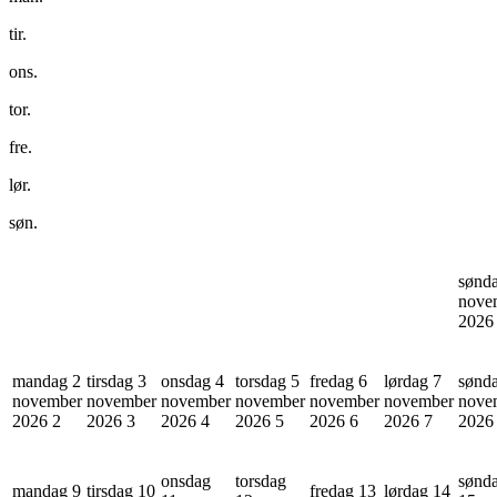
tir.
ons.
tor.
fre.
lør.
søn.
sønd
nove
202
mandag 2
tirsdag 3
onsdag 4
torsdag 5
fredag 6
lørdag 7
sønd
november
november
november
november
november
november
nove
2026
2
2026
3
2026
4
2026
5
2026
6
2026
7
202
onsdag
torsdag
sønd
mandag 9
tirsdag 10
fredag 13
lørdag 14