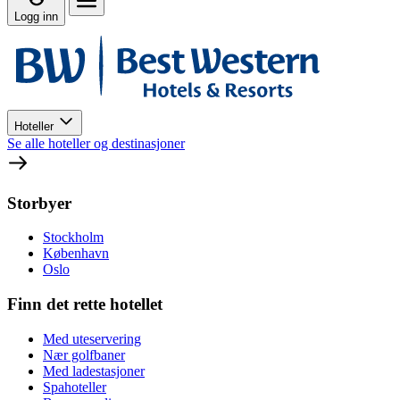
Logg inn
Hoteller
Se alle hoteller og destinasjoner
Storbyer
Stockholm
København
Oslo
Finn det rette hotellet
Med uteservering
Nær golfbaner
Med ladestasjoner
Spahoteller