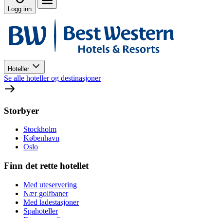
Logg inn
Hoteller
Se alle hoteller og destinasjoner
Storbyer
Stockholm
København
Oslo
Finn det rette hotellet
Med uteservering
Nær golfbaner
Med ladestasjoner
Spahoteller