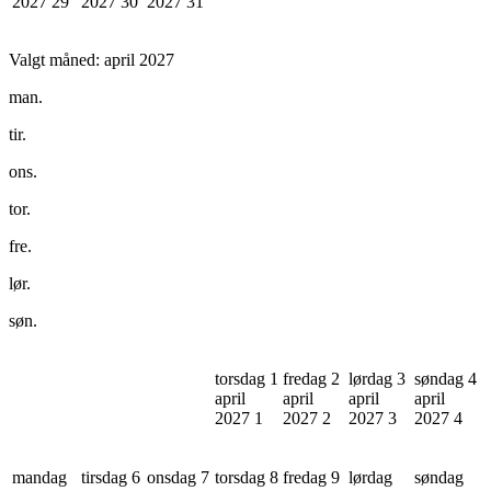
2027
29
2027
30
2027
31
Valgt måned:
april 2027
man.
tir.
ons.
tor.
fre.
lør.
søn.
torsdag 1
fredag 2
lørdag 3
søndag 4
april
april
april
april
2027
1
2027
2
2027
3
2027
4
mandag
tirsdag 6
onsdag 7
torsdag 8
fredag 9
lørdag
søndag