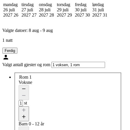
mandag
tirsdag
onsdag
torsdag
fredag
lørdag
26 juli
27 juli
28 juli
29 juli
30 juli
31 juli
2027
26
2027
27
2027
28
2027
29
2027
30
2027
31
Valgte datoer:
8 aug - 9 aug
1 natt
Ferdig
Valgt antall gjester og rom
Rom 1
Voksne
st
Barn
0 - 12 år