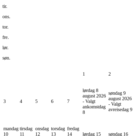
tir.
ons.
tor.
fre.
lør.
søn.
1
2
lørdag 8
søndag 9
august 2026
august 2026
3
4
5
6
7
- Valgt
- Valgt
ankomstdag
avreisedag
9
8
mandag
tirsdag
onsdag
torsdag
fredag
10
11
12
13
14
lørdag 15
søndag 16