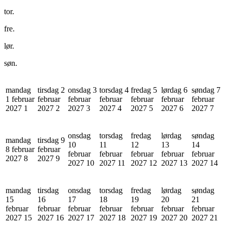
tor.
fre.
lør.
søn.
mandag
tirsdag 2
onsdag 3
torsdag 4
fredag 5
lørdag 6
søndag 7
1 februar
februar
februar
februar
februar
februar
februar
2027
1
2027
2
2027
3
2027
4
2027
5
2027
6
2027
7
onsdag
torsdag
fredag
lørdag
søndag
mandag
tirsdag 9
10
11
12
13
14
8 februar
februar
februar
februar
februar
februar
februar
2027
8
2027
9
2027
10
2027
11
2027
12
2027
13
2027
14
mandag
tirsdag
onsdag
torsdag
fredag
lørdag
søndag
15
16
17
18
19
20
21
februar
februar
februar
februar
februar
februar
februar
2027
15
2027
16
2027
17
2027
18
2027
19
2027
20
2027
21