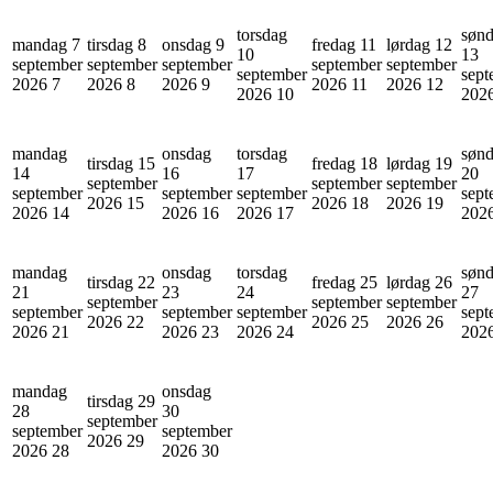
torsdag
søn
mandag 7
tirsdag 8
onsdag 9
fredag 11
lørdag 12
10
13
september
september
september
september
september
september
sept
2026
7
2026
8
2026
9
2026
11
2026
12
2026
10
202
mandag
onsdag
torsdag
søn
tirsdag 15
fredag 18
lørdag 19
14
16
17
20
september
september
september
september
september
september
sept
2026
15
2026
18
2026
19
2026
14
2026
16
2026
17
202
mandag
onsdag
torsdag
søn
tirsdag 22
fredag 25
lørdag 26
21
23
24
27
september
september
september
september
september
september
sept
2026
22
2026
25
2026
26
2026
21
2026
23
2026
24
202
mandag
onsdag
tirsdag 29
28
30
september
september
september
2026
29
2026
28
2026
30