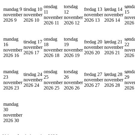
onsdag
torsdag
sønd
mandag 9
tirsdag 10
fredag 13
lørdag 14
11
12
15
november
november
november
november
november
november
nove
2026
9
2026
10
2026
13
2026
14
2026
11
2026
12
202
mandag
onsdag
torsdag
sønd
tirsdag 17
fredag 20
lørdag 21
16
18
19
22
november
november
november
november
november
november
nove
2026
17
2026
20
2026
21
2026
16
2026
18
2026
19
202
mandag
onsdag
torsdag
sønd
tirsdag 24
fredag 27
lørdag 28
23
25
26
29
november
november
november
november
november
november
nove
2026
24
2026
27
2026
28
2026
23
2026
25
2026
26
202
mandag
30
november
2026
30