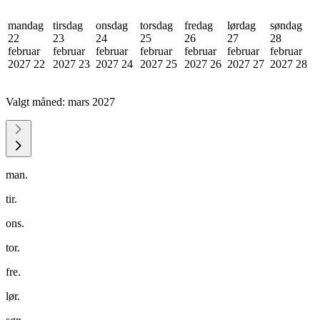
mandag
tirsdag
onsdag
torsdag
fredag
lørdag
søndag
22
23
24
25
26
27
28
februar
februar
februar
februar
februar
februar
februar
2027
22
2027
23
2027
24
2027
25
2027
26
2027
27
2027
28
Valgt måned:
mars 2027
man.
tir.
ons.
tor.
fre.
lør.