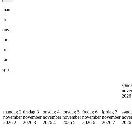
man.
tir.
ons.
tor.
fre.
lør.
søn.
sønd
nove
202
mandag 2
tirsdag 3
onsdag 4
torsdag 5
fredag 6
lørdag 7
sønd
november
november
november
november
november
november
nove
2026
2
2026
3
2026
4
2026
5
2026
6
2026
7
202