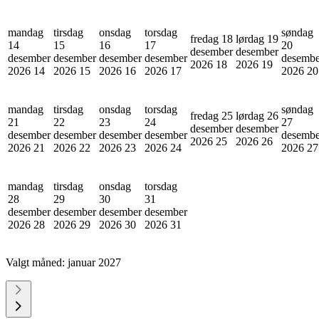
mandag
tirsdag
onsdag
torsdag
søndag
fredag 18
lørdag 19
14
15
16
17
20
desember
desember
desember
desember
desember
desember
desembe
2026
18
2026
19
2026
14
2026
15
2026
16
2026
17
2026
20
mandag
tirsdag
onsdag
torsdag
søndag
fredag 25
lørdag 26
21
22
23
24
27
desember
desember
desember
desember
desember
desember
desembe
2026
25
2026
26
2026
21
2026
22
2026
23
2026
24
2026
27
mandag
tirsdag
onsdag
torsdag
28
29
30
31
desember
desember
desember
desember
2026
28
2026
29
2026
30
2026
31
Valgt måned:
januar 2027