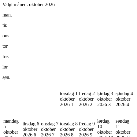
Valgt måned:
oktober 2026
man.
tir.
ons.
tor.
fre.
lør.
søn.
torsdag 1
fredag 2
lørdag 3
søndag 4
oktober
oktober
oktober
oktober
2026
1
2026
2
2026
3
2026
4
mandag
lørdag
søndag
tirsdag 6
onsdag 7
torsdag 8
fredag 9
5
10
11
oktober
oktober
oktober
oktober
oktober
oktober
oktober
2026
6
2026
7
2026
8
2026
9