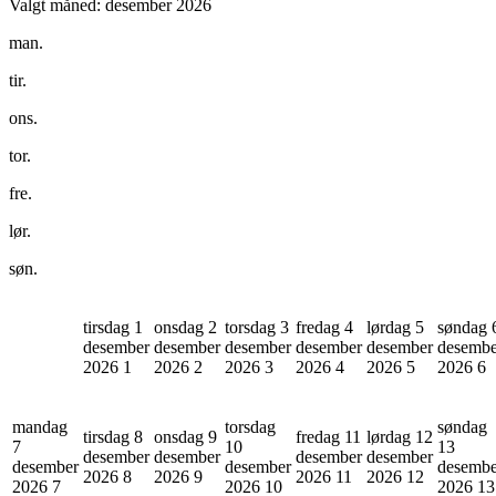
Valgt måned:
desember 2026
man.
tir.
ons.
tor.
fre.
lør.
søn.
tirsdag 1
onsdag 2
torsdag 3
fredag 4
lørdag 5
søndag 
desember
desember
desember
desember
desember
desembe
2026
1
2026
2
2026
3
2026
4
2026
5
2026
6
mandag
torsdag
søndag
tirsdag 8
onsdag 9
fredag 11
lørdag 12
7
10
13
desember
desember
desember
desember
desember
desember
desembe
2026
8
2026
9
2026
11
2026
12
2026
7
2026
10
2026
13