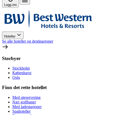
Logg inn
Hoteller
Se alle hoteller og destinasjoner
Storbyer
Stockholm
København
Oslo
Finn det rette hotellet
Med uteservering
Nær golfbaner
Med ladestasjoner
Spahoteller