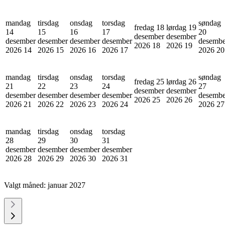
mandag
tirsdag
onsdag
torsdag
søndag
fredag 18
lørdag 19
14
15
16
17
20
desember
desember
desember
desember
desember
desember
desembe
2026
18
2026
19
2026
14
2026
15
2026
16
2026
17
2026
20
mandag
tirsdag
onsdag
torsdag
søndag
fredag 25
lørdag 26
21
22
23
24
27
desember
desember
desember
desember
desember
desember
desembe
2026
25
2026
26
2026
21
2026
22
2026
23
2026
24
2026
27
mandag
tirsdag
onsdag
torsdag
28
29
30
31
desember
desember
desember
desember
2026
28
2026
29
2026
30
2026
31
Valgt måned:
januar 2027