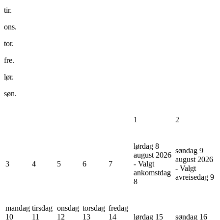
tir.
ons.
tor.
fre.
lør.
søn.
1
2
lørdag 8
søndag 9
august 2026
august 2026
3
4
5
6
7
- Valgt
- Valgt
ankomstdag
avreisedag
9
8
mandag
tirsdag
onsdag
torsdag
fredag
10
11
12
13
14
lørdag 15
søndag 16