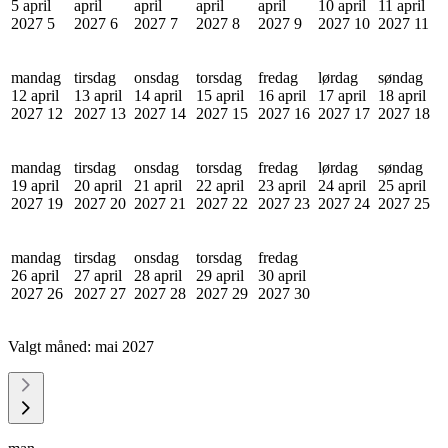
5 april
april
april
april
april
10 april
11 april
2027
5
2027
6
2027
7
2027
8
2027
9
2027
10
2027
11
mandag
tirsdag
onsdag
torsdag
fredag
lørdag
søndag
12 april
13 april
14 april
15 april
16 april
17 april
18 april
2027
12
2027
13
2027
14
2027
15
2027
16
2027
17
2027
18
mandag
tirsdag
onsdag
torsdag
fredag
lørdag
søndag
19 april
20 april
21 april
22 april
23 april
24 april
25 april
2027
19
2027
20
2027
21
2027
22
2027
23
2027
24
2027
25
mandag
tirsdag
onsdag
torsdag
fredag
26 april
27 april
28 april
29 april
30 april
2027
26
2027
27
2027
28
2027
29
2027
30
Valgt måned:
mai 2027