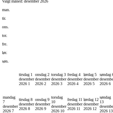
Valgt måned:
desember 2026
man.
tir.
ons.
tor.
fre.
lør.
søn.
tirsdag 1
onsdag 2
torsdag 3
fredag 4
lørdag 5
søndag 
desember
desember
desember
desember
desember
desembe
2026
1
2026
2
2026
3
2026
4
2026
5
2026
6
mandag
torsdag
søndag
tirsdag 8
onsdag 9
fredag 11
lørdag 12
7
10
13
desember
desember
desember
desember
desember
desember
desembe
2026
8
2026
9
2026
11
2026
12
2026
7
2026
10
2026
13