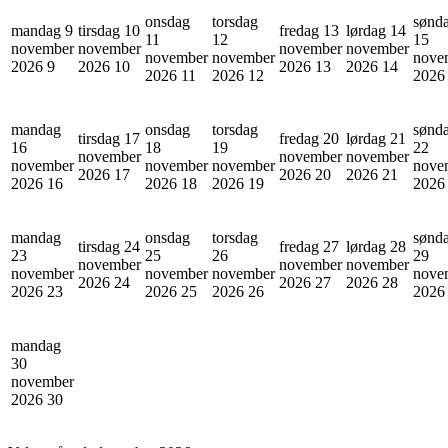
onsdag
torsdag
sønd
mandag 9
tirsdag 10
fredag 13
lørdag 14
11
12
15
november
november
november
november
november
november
nove
2026
9
2026
10
2026
13
2026
14
2026
11
2026
12
202
mandag
onsdag
torsdag
sønd
tirsdag 17
fredag 20
lørdag 21
16
18
19
22
november
november
november
november
november
november
nove
2026
17
2026
20
2026
21
2026
16
2026
18
2026
19
202
mandag
onsdag
torsdag
sønd
tirsdag 24
fredag 27
lørdag 28
23
25
26
29
november
november
november
november
november
november
nove
2026
24
2026
27
2026
28
2026
23
2026
25
2026
26
202
mandag
30
november
2026
30