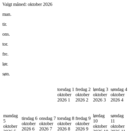
Valgt måned:
oktober 2026
man.
tir.
ons.
tor.
fre.
lør.
søn.
torsdag 1
fredag 2
lørdag 3
søndag 4
oktober
oktober
oktober
oktober
2026
1
2026
2
2026
3
2026
4
mandag
lørdag
søndag
tirsdag 6
onsdag 7
torsdag 8
fredag 9
5
10
11
oktober
oktober
oktober
oktober
oktober
oktober
oktober
2026
6
2026
7
2026
8
2026
9