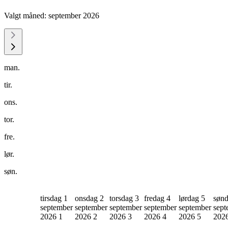
Valgt måned:
september 2026
man.
tir.
ons.
tor.
fre.
lør.
søn.
tirsdag 1
onsdag 2
torsdag 3
fredag 4
lørdag 5
sønd
september
september
september
september
september
sept
2026
1
2026
2
2026
3
2026
4
2026
5
202