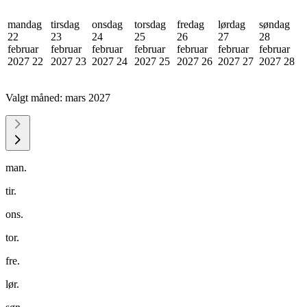
mandag
tirsdag
onsdag
torsdag
fredag
lørdag
søndag
22
23
24
25
26
27
28
februar
februar
februar
februar
februar
februar
februar
2027
22
2027
23
2027
24
2027
25
2027
26
2027
27
2027
28
Valgt måned:
mars 2027
man.
tir.
ons.
tor.
fre.
lør.