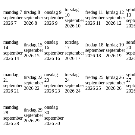
torsdag
søn
mandag 7
tirsdag 8
onsdag 9
fredag 11
lørdag 12
10
13
september
september
september
september
september
september
sept
2026
7
2026
8
2026
9
2026
11
2026
12
2026
10
202
mandag
onsdag
torsdag
søn
tirsdag 15
fredag 18
lørdag 19
14
16
17
20
september
september
september
september
september
september
sept
2026
15
2026
18
2026
19
2026
14
2026
16
2026
17
202
mandag
onsdag
torsdag
søn
tirsdag 22
fredag 25
lørdag 26
21
23
24
27
september
september
september
september
september
september
sept
2026
22
2026
25
2026
26
2026
21
2026
23
2026
24
202
mandag
onsdag
tirsdag 29
28
30
september
september
september
2026
29
2026
28
2026
30