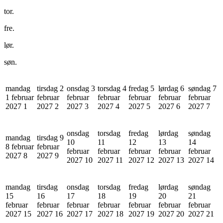
tor.
fre.
lør.
søn.
mandag
tirsdag 2
onsdag 3
torsdag 4
fredag 5
lørdag 6
søndag 7
1 februar
februar
februar
februar
februar
februar
februar
2027
1
2027
2
2027
3
2027
4
2027
5
2027
6
2027
7
onsdag
torsdag
fredag
lørdag
søndag
mandag
tirsdag 9
10
11
12
13
14
8 februar
februar
februar
februar
februar
februar
februar
2027
8
2027
9
2027
10
2027
11
2027
12
2027
13
2027
14
mandag
tirsdag
onsdag
torsdag
fredag
lørdag
søndag
15
16
17
18
19
20
21
februar
februar
februar
februar
februar
februar
februar
2027
15
2027
16
2027
17
2027
18
2027
19
2027
20
2027
21