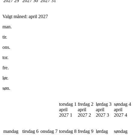
2027
29
2027
30
2027
31
Valgt måned:
april 2027
man.
tir.
ons.
tor.
fre.
lør.
søn.
torsdag 1
fredag 2
lørdag 3
søndag 4
april
april
april
april
2027
1
2027
2
2027
3
2027
4
mandag
tirsdag 6
onsdag 7
torsdag 8
fredag 9
lørdag
søndag