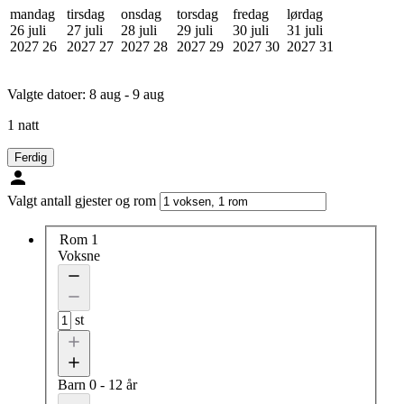
mandag
tirsdag
onsdag
torsdag
fredag
lørdag
26 juli
27 juli
28 juli
29 juli
30 juli
31 juli
2027
26
2027
27
2027
28
2027
29
2027
30
2027
31
Valgte datoer:
8 aug - 9 aug
1 natt
Ferdig
Valgt antall gjester og rom
Rom 1
Voksne
st
Barn
0 - 12 år