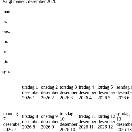
Valgt måned:
desember 2026
man.
tir.
ons.
tor.
fre.
lør.
søn.
tirsdag 1
onsdag 2
torsdag 3
fredag 4
lørdag 5
søndag 
desember
desember
desember
desember
desember
desembe
2026
1
2026
2
2026
3
2026
4
2026
5
2026
6
mandag
torsdag
søndag
tirsdag 8
onsdag 9
fredag 11
lørdag 12
7
10
13
desember
desember
desember
desember
desember
desember
desembe
2026
8
2026
9
2026
11
2026
12
2026
7
2026
10
2026
13