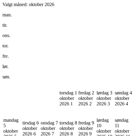
Valgt måned:
oktober 2026
man.
tir.
ons.
tor.
fre.
lør.
søn.
torsdag 1
fredag 2
lørdag 3
søndag 4
oktober
oktober
oktober
oktober
2026
1
2026
2
2026
3
2026
4
mandag
lørdag
søndag
tirsdag 6
onsdag 7
torsdag 8
fredag 9
5
10
11
oktober
oktober
oktober
oktober
oktober
oktober
oktober
2026
6
2026
7
2026
8
2026
9