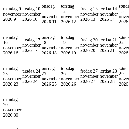
onsdag
torsdag
sønd
mandag 9
tirsdag 10
fredag 13
lørdag 14
11
12
15
november
november
november
november
november
november
nove
2026
9
2026
10
2026
13
2026
14
2026
11
2026
12
202
mandag
onsdag
torsdag
sønd
tirsdag 17
fredag 20
lørdag 21
16
18
19
22
november
november
november
november
november
november
nove
2026
17
2026
20
2026
21
2026
16
2026
18
2026
19
202
mandag
onsdag
torsdag
sønd
tirsdag 24
fredag 27
lørdag 28
23
25
26
29
november
november
november
november
november
november
nove
2026
24
2026
27
2026
28
2026
23
2026
25
2026
26
202
mandag
30
november
2026
30