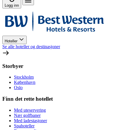
Logg inn
Hoteller
Se alle hoteller og destinasjoner
Storbyer
Stockholm
København
Oslo
Finn det rette hotellet
Med uteservering
Nær golfbaner
Med ladestasjoner
Spahoteller