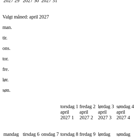
2027
29
2027
30
2027
31
Valgt måned:
april 2027
man.
tir.
ons.
tor.
fre.
lør.
søn.
torsdag 1
fredag 2
lørdag 3
søndag 4
april
april
april
april
2027
1
2027
2
2027
3
2027
4
mandag
tirsdag 6
onsdag 7
torsdag 8
fredag 9
lørdag
søndag