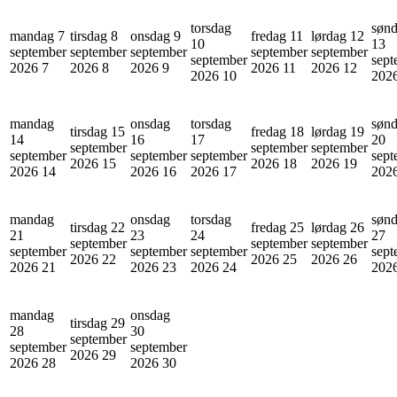
torsdag
søn
mandag 7
tirsdag 8
onsdag 9
fredag 11
lørdag 12
10
13
september
september
september
september
september
september
sept
2026
7
2026
8
2026
9
2026
11
2026
12
2026
10
202
mandag
onsdag
torsdag
søn
tirsdag 15
fredag 18
lørdag 19
14
16
17
20
september
september
september
september
september
september
sept
2026
15
2026
18
2026
19
2026
14
2026
16
2026
17
202
mandag
onsdag
torsdag
søn
tirsdag 22
fredag 25
lørdag 26
21
23
24
27
september
september
september
september
september
september
sept
2026
22
2026
25
2026
26
2026
21
2026
23
2026
24
202
mandag
onsdag
tirsdag 29
28
30
september
september
september
2026
29
2026
28
2026
30