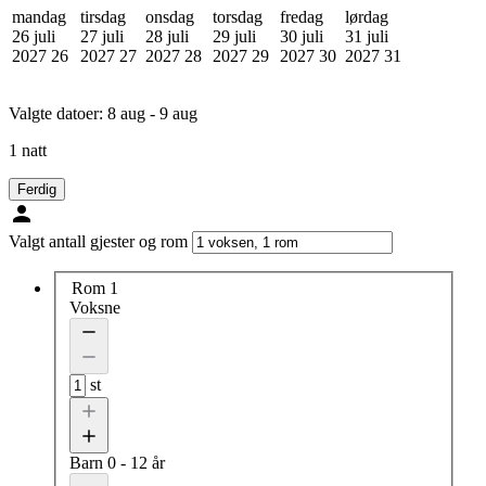
mandag
tirsdag
onsdag
torsdag
fredag
lørdag
26 juli
27 juli
28 juli
29 juli
30 juli
31 juli
2027
26
2027
27
2027
28
2027
29
2027
30
2027
31
Valgte datoer:
8 aug - 9 aug
1 natt
Ferdig
Valgt antall gjester og rom
Rom 1
Voksne
st
Barn
0 - 12 år