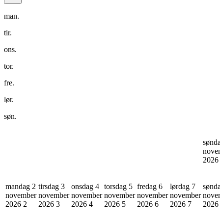
man.
tir.
ons.
tor.
fre.
lør.
søn.
sønd
nove
202
mandag 2
tirsdag 3
onsdag 4
torsdag 5
fredag 6
lørdag 7
sønd
november
november
november
november
november
november
nove
2026
2
2026
3
2026
4
2026
5
2026
6
2026
7
202