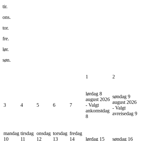
tir.
ons.
tor.
fre.
lør.
søn.
1
2
lørdag 8
søndag 9
august 2026
august 2026
3
4
5
6
7
- Valgt
- Valgt
ankomstdag
avreisedag
9
8
mandag
tirsdag
onsdag
torsdag
fredag
10
11
12
13
14
lørdag 15
søndag 16