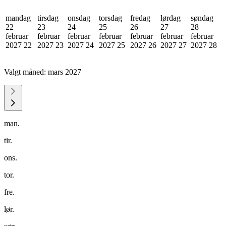
mandag
tirsdag
onsdag
torsdag
fredag
lørdag
søndag
22
23
24
25
26
27
28
februar
februar
februar
februar
februar
februar
februar
2027
22
2027
23
2027
24
2027
25
2027
26
2027
27
2027
28
Valgt måned:
mars 2027
man.
tir.
ons.
tor.
fre.
lør.