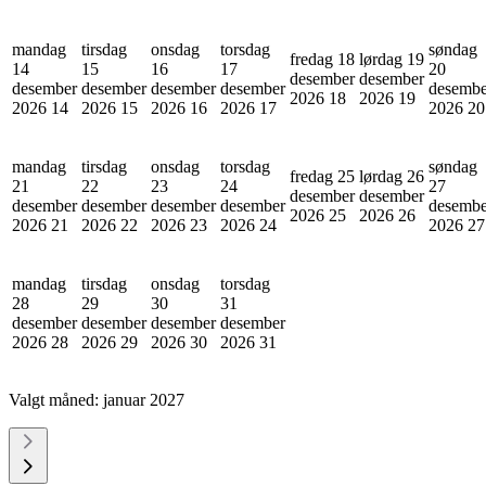
mandag
tirsdag
onsdag
torsdag
søndag
fredag 18
lørdag 19
14
15
16
17
20
desember
desember
desember
desember
desember
desember
desembe
2026
18
2026
19
2026
14
2026
15
2026
16
2026
17
2026
20
mandag
tirsdag
onsdag
torsdag
søndag
fredag 25
lørdag 26
21
22
23
24
27
desember
desember
desember
desember
desember
desember
desembe
2026
25
2026
26
2026
21
2026
22
2026
23
2026
24
2026
27
mandag
tirsdag
onsdag
torsdag
28
29
30
31
desember
desember
desember
desember
2026
28
2026
29
2026
30
2026
31
Valgt måned:
januar 2027