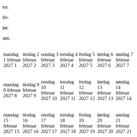
tor.
fre.
lør.
søn.
mandag
tirsdag 2
onsdag 3
torsdag 4
fredag 5
lørdag 6
søndag 7
1 februar
februar
februar
februar
februar
februar
februar
2027
1
2027
2
2027
3
2027
4
2027
5
2027
6
2027
7
onsdag
torsdag
fredag
lørdag
søndag
mandag
tirsdag 9
10
11
12
13
14
8 februar
februar
februar
februar
februar
februar
februar
2027
8
2027
9
2027
10
2027
11
2027
12
2027
13
2027
14
mandag
tirsdag
onsdag
torsdag
fredag
lørdag
søndag
15
16
17
18
19
20
21
februar
februar
februar
februar
februar
februar
februar
2027
15
2027
16
2027
17
2027
18
2027
19
2027
20
2027
21