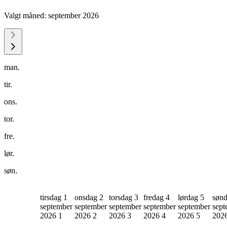
Valgt måned:
september 2026
man.
tir.
ons.
tor.
fre.
lør.
søn.
tirsdag 1
onsdag 2
torsdag 3
fredag 4
lørdag 5
sønd
september
september
september
september
september
sept
2026
1
2026
2
2026
3
2026
4
2026
5
202