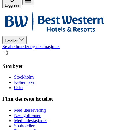
Logg inn
Hoteller
Se alle hoteller og destinasjoner
Storbyer
Stockholm
København
Oslo
Finn det rette hotellet
Med uteservering
Nær golfbaner
Med ladestasjoner
Spahoteller