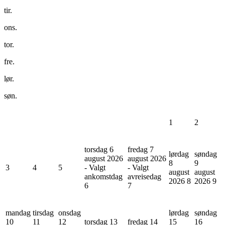
tir.
ons.
tor.
fre.
lør.
søn.
1
2
torsdag 6
fredag 7
lørdag
søndag
august 2026
august 2026
8
9
3
4
5
- Valgt
- Valgt
august
august
ankomstdag
avreisedag
2026
8
2026
9
6
7
mandag
tirsdag
onsdag
lørdag
søndag
10
11
12
torsdag 13
fredag 14
15
16