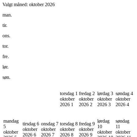
Valgt måned:
oktober 2026
man.
tir.
ons.
tor.
fre.
lør.
søn.
torsdag 1
fredag 2
lørdag 3
søndag 4
oktober
oktober
oktober
oktober
2026
1
2026
2
2026
3
2026
4
mandag
lørdag
søndag
tirsdag 6
onsdag 7
torsdag 8
fredag 9
5
10
11
oktober
oktober
oktober
oktober
oktober
oktober
oktober
2026
6
2026
7
2026
8
2026
9