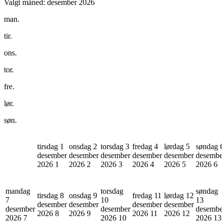
Valgt måned:
desember 2026
man.
tir.
ons.
tor.
fre.
lør.
søn.
tirsdag 1
onsdag 2
torsdag 3
fredag 4
lørdag 5
søndag 
desember
desember
desember
desember
desember
desembe
2026
1
2026
2
2026
3
2026
4
2026
5
2026
6
mandag
torsdag
søndag
tirsdag 8
onsdag 9
fredag 11
lørdag 12
7
10
13
desember
desember
desember
desember
desember
desember
desembe
2026
8
2026
9
2026
11
2026
12
2026
7
2026
10
2026
13