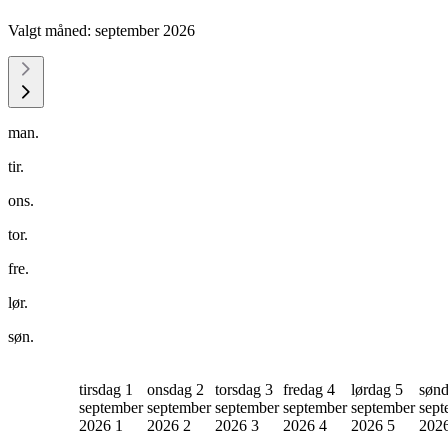
Valgt måned:
september 2026
man.
tir.
ons.
tor.
fre.
lør.
søn.
tirsdag 1
onsdag 2
torsdag 3
fredag 4
lørdag 5
sønd
september
september
september
september
september
sept
2026
1
2026
2
2026
3
2026
4
2026
5
202