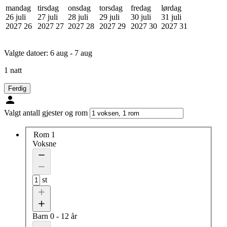
mandag
tirsdag
onsdag
torsdag
fredag
lørdag
26 juli
27 juli
28 juli
29 juli
30 juli
31 juli
2027
26
2027
27
2027
28
2027
29
2027
30
2027
31
Valgte datoer:
6 aug - 7 aug
1 natt
Ferdig
Valgt antall gjester og rom
Rom 1
Voksne
st
Barn
0 - 12 år