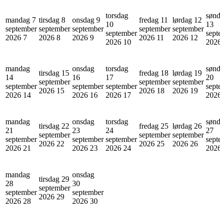
torsdag
søn
mandag 7
tirsdag 8
onsdag 9
fredag 11
lørdag 12
10
13
september
september
september
september
september
september
sept
2026
7
2026
8
2026
9
2026
11
2026
12
2026
10
202
mandag
onsdag
torsdag
søn
tirsdag 15
fredag 18
lørdag 19
14
16
17
20
september
september
september
september
september
september
sept
2026
15
2026
18
2026
19
2026
14
2026
16
2026
17
202
mandag
onsdag
torsdag
søn
tirsdag 22
fredag 25
lørdag 26
21
23
24
27
september
september
september
september
september
september
sept
2026
22
2026
25
2026
26
2026
21
2026
23
2026
24
202
mandag
onsdag
tirsdag 29
28
30
september
september
september
2026
29
2026
28
2026
30