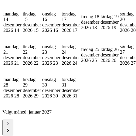
mandag
tirsdag
onsdag
torsdag
søndag
fredag 18
lørdag 19
14
15
16
17
20
desember
desember
desember
desember
desember
desember
desembe
2026
18
2026
19
2026
14
2026
15
2026
16
2026
17
2026
20
mandag
tirsdag
onsdag
torsdag
søndag
fredag 25
lørdag 26
21
22
23
24
27
desember
desember
desember
desember
desember
desember
desembe
2026
25
2026
26
2026
21
2026
22
2026
23
2026
24
2026
27
mandag
tirsdag
onsdag
torsdag
28
29
30
31
desember
desember
desember
desember
2026
28
2026
29
2026
30
2026
31
Valgt måned:
januar 2027