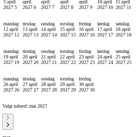
5 april
april
april
april
april
10 april
11 april
2027
5
2027
6
2027
7
2027
8
2027
9
2027
10
2027
11
mandag
tirsdag
onsdag
torsdag
fredag
lørdag
søndag
12 april
13 april
14 april
15 april
16 april
17 april
18 april
2027
12
2027
13
2027
14
2027
15
2027
16
2027
17
2027
18
mandag
tirsdag
onsdag
torsdag
fredag
lørdag
søndag
19 april
20 april
21 april
22 april
23 april
24 april
25 april
2027
19
2027
20
2027
21
2027
22
2027
23
2027
24
2027
25
mandag
tirsdag
onsdag
torsdag
fredag
26 april
27 april
28 april
29 april
30 april
2027
26
2027
27
2027
28
2027
29
2027
30
Valgt måned:
mai 2027