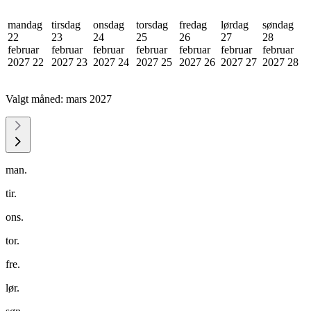
mandag
tirsdag
onsdag
torsdag
fredag
lørdag
søndag
22
23
24
25
26
27
28
februar
februar
februar
februar
februar
februar
februar
2027
22
2027
23
2027
24
2027
25
2027
26
2027
27
2027
28
Valgt måned:
mars 2027
man.
tir.
ons.
tor.
fre.
lør.