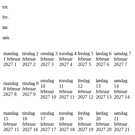
tor.
fre.
lør.
søn.
mandag
tirsdag 2
onsdag 3
torsdag 4
fredag 5
lørdag 6
søndag 7
1 februar
februar
februar
februar
februar
februar
februar
2027
1
2027
2
2027
3
2027
4
2027
5
2027
6
2027
7
onsdag
torsdag
fredag
lørdag
søndag
mandag
tirsdag 9
10
11
12
13
14
8 februar
februar
februar
februar
februar
februar
februar
2027
8
2027
9
2027
10
2027
11
2027
12
2027
13
2027
14
mandag
tirsdag
onsdag
torsdag
fredag
lørdag
søndag
15
16
17
18
19
20
21
februar
februar
februar
februar
februar
februar
februar
2027
15
2027
16
2027
17
2027
18
2027
19
2027
20
2027
21