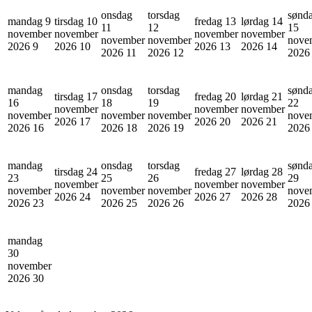
onsdag
torsdag
sønd
mandag 9
tirsdag 10
fredag 13
lørdag 14
11
12
15
november
november
november
november
november
november
nove
2026
9
2026
10
2026
13
2026
14
2026
11
2026
12
202
mandag
onsdag
torsdag
sønd
tirsdag 17
fredag 20
lørdag 21
16
18
19
22
november
november
november
november
november
november
nove
2026
17
2026
20
2026
21
2026
16
2026
18
2026
19
202
mandag
onsdag
torsdag
sønd
tirsdag 24
fredag 27
lørdag 28
23
25
26
29
november
november
november
november
november
november
nove
2026
24
2026
27
2026
28
2026
23
2026
25
2026
26
202
mandag
30
november
2026
30