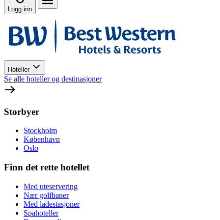
Logg inn
Hoteller
Se alle hoteller og destinasjoner
Storbyer
Stockholm
København
Oslo
Finn det rette hotellet
Med uteservering
Nær golfbaner
Med ladestasjoner
Spahoteller