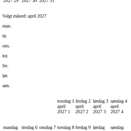
2027
29
2027
30
2027
31
Valgt måned:
april 2027
man.
tir.
ons.
tor.
fre.
lør.
søn.
torsdag 1
fredag 2
lørdag 3
søndag 4
april
april
april
april
2027
1
2027
2
2027
3
2027
4
mandag
tirsdag 6
onsdag 7
torsdag 8
fredag 9
lørdag
søndag