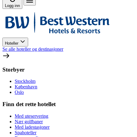
Logg inn
Hoteller
Se alle hoteller og destinasjoner
Storbyer
Stockholm
København
Oslo
Finn det rette hotellet
Med uteservering
Nær golfbaner
Med ladestasjoner
Spahoteller