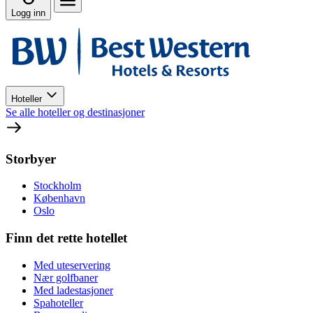
Logg inn
Hoteller
Se alle hoteller og destinasjoner
Storbyer
Stockholm
København
Oslo
Finn det rette hotellet
Med uteservering
Nær golfbaner
Med ladestasjoner
Spahoteller