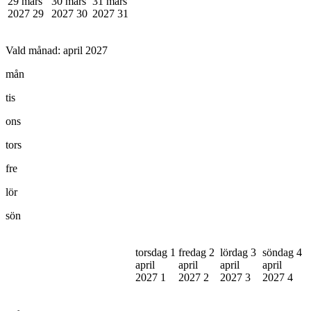
29 mars
30 mars
31 mars
2027
29
2027
30
2027
31
Vald månad:
april 2027
mån
tis
ons
tors
fre
lör
sön
torsdag 1
fredag 2
lördag 3
söndag 4
april
april
april
april
2027
1
2027
2
2027
3
2027
4