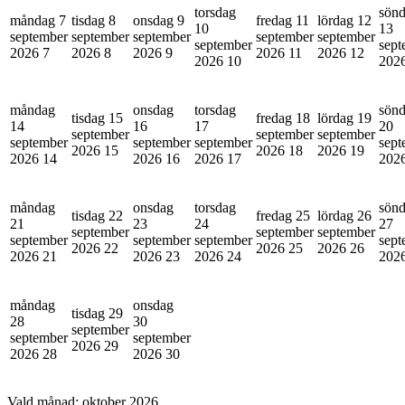
torsdag
sön
måndag 7
tisdag 8
onsdag 9
fredag 11
lördag 12
10
13
september
september
september
september
september
september
sept
2026
7
2026
8
2026
9
2026
11
2026
12
2026
10
202
måndag
onsdag
torsdag
sön
tisdag 15
fredag 18
lördag 19
14
16
17
20
september
september
september
september
september
september
sept
2026
15
2026
18
2026
19
2026
14
2026
16
2026
17
202
måndag
onsdag
torsdag
sön
tisdag 22
fredag 25
lördag 26
21
23
24
27
september
september
september
september
september
september
sept
2026
22
2026
25
2026
26
2026
21
2026
23
2026
24
202
måndag
onsdag
tisdag 29
28
30
september
september
september
2026
29
2026
28
2026
30
Vald månad:
oktober 2026