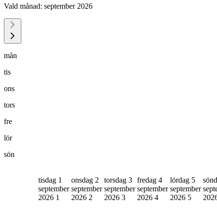
Vald månad:
september 2026
mån
tis
ons
tors
fre
lör
sön
tisdag 1
onsdag 2
torsdag 3
fredag 4
lördag 5
sönd
september
september
september
september
september
sept
2026
1
2026
2
2026
3
2026
4
2026
5
202