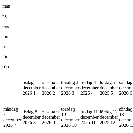
mån
tis
ons
tors
fre
lör
sön
tisdag 1
onsdag 2
torsdag 3
fredag 4
lördag 5
söndag
december
december
december
december
december
decemb
2026
1
2026
2
2026
3
2026
4
2026
5
2026
6
måndag
torsdag
söndag
tisdag 8
onsdag 9
fredag 11
lördag 12
7
10
13
december
december
december
december
december
december
decemb
2026
8
2026
9
2026
11
2026
12
2026
7
2026
10
2026
1