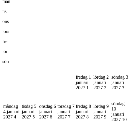
mån
tis
ons
tors
fre
lör
sön
fredag 1
lördag 2
söndag 3
januari
januari
januari
2027
1
2027
2
2027
3
söndag
måndag
tisdag 5
onsdag 6
torsdag 7
fredag 8
lördag 9
10
4 januari
januari
januari
januari
januari
januari
januari
2027
4
2027
5
2027
6
2027
7
2027
8
2027
9
2027
10