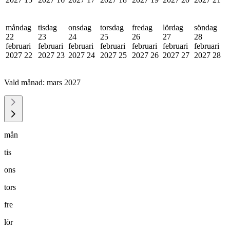
måndag
tisdag
onsdag
torsdag
fredag
lördag
söndag
22
23
24
25
26
27
28
februari
februari
februari
februari
februari
februari
februari
2027
22
2027
23
2027
24
2027
25
2027
26
2027
27
2027
28
Vald månad:
mars 2027
mån
tis
ons
tors
fre
lör