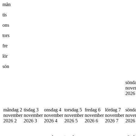
mån
tis
ons
tors
fre
lör
sön
sönd
nove
202
måndag 2
tisdag 3
onsdag 4
torsdag 5
fredag 6
lördag 7
sönd
november
november
november
november
november
november
nove
2026
2
2026
3
2026
4
2026
5
2026
6
2026
7
202