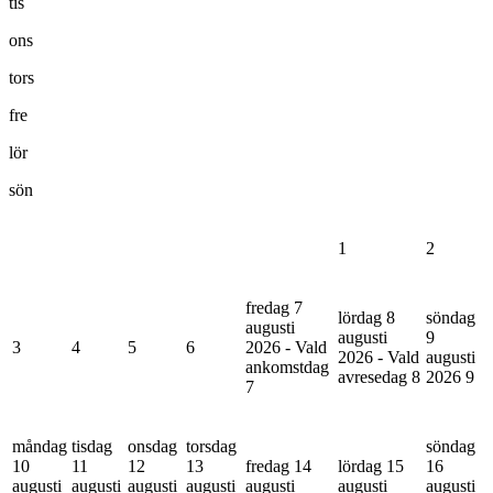
tis
ons
tors
fre
lör
sön
1
2
fredag 7
lördag 8
söndag
augusti
augusti
9
3
4
5
6
2026 - Vald
2026 - Vald
augusti
ankomstdag
avresedag
8
2026
9
7
måndag
tisdag
onsdag
torsdag
söndag
10
11
12
13
fredag 14
lördag 15
16
augusti
augusti
augusti
augusti
augusti
augusti
augusti