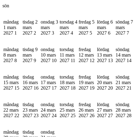
sön
måndag
tisdag 2
onsdag 3
torsdag 4
fredag 5
lördag 6
söndag 7
1 mars
mars
mars
mars
mars
mars
mars
2027
1
2027
2
2027
3
2027
4
2027
5
2027
6
2027
7
måndag
tisdag 9
onsdag
torsdag
fredag
lördag
söndag
8 mars
mars
10 mars
11 mars
12 mars
13 mars
14 mars
2027
8
2027
9
2027
10
2027
11
2027
12
2027
13
2027
14
måndag
tisdag
onsdag
torsdag
fredag
lördag
söndag
15 mars
16 mars
17 mars
18 mars
19 mars
20 mars
21 mars
2027
15
2027
16
2027
17
2027
18
2027
19
2027
20
2027
21
måndag
tisdag
onsdag
torsdag
fredag
lördag
söndag
22 mars
23 mars
24 mars
25 mars
26 mars
27 mars
28 mars
2027
22
2027
23
2027
24
2027
25
2027
26
2027
27
2027
28
måndag
tisdag
onsdag