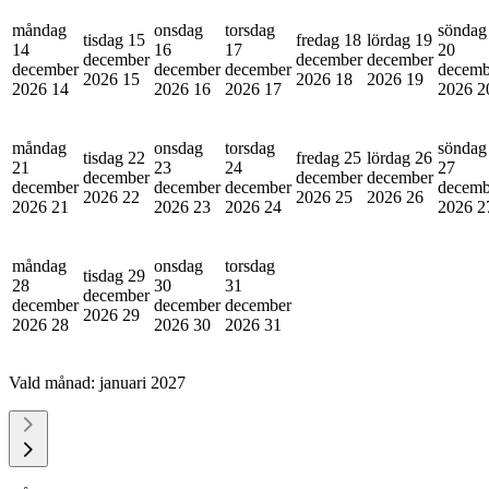
måndag
onsdag
torsdag
söndag
tisdag 15
fredag 18
lördag 19
14
16
17
20
december
december
december
december
december
december
decemb
2026
15
2026
18
2026
19
2026
14
2026
16
2026
17
2026
2
måndag
onsdag
torsdag
söndag
tisdag 22
fredag 25
lördag 26
21
23
24
27
december
december
december
december
december
december
decemb
2026
22
2026
25
2026
26
2026
21
2026
23
2026
24
2026
2
måndag
onsdag
torsdag
tisdag 29
28
30
31
december
december
december
december
2026
29
2026
28
2026
30
2026
31
Vald månad:
januari 2027