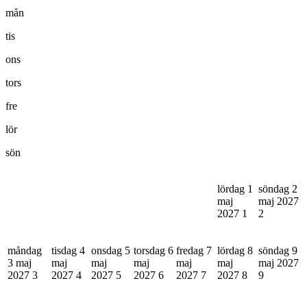
mån
tis
ons
tors
fre
lör
sön
lördag 1
söndag 2
maj
maj 2027
2027
1
2
måndag
tisdag 4
onsdag 5
torsdag 6
fredag 7
lördag 8
söndag 9
3 maj
maj
maj
maj
maj
maj
maj 2027
2027
3
2027
4
2027
5
2027
6
2027
7
2027
8
9