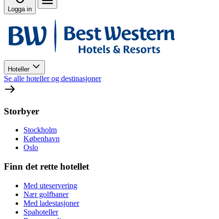
Logga in
Hoteller
Se alle hoteller og destinasjoner
Storbyer
Stockholm
København
Oslo
Finn det rette hotellet
Med uteservering
Nær golfbaner
Med ladestasjoner
Spahoteller