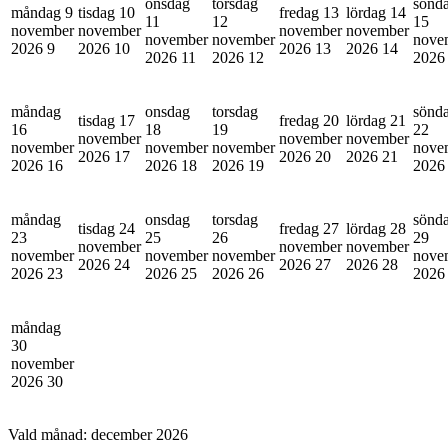
onsdag
torsdag
sönd
måndag 9
tisdag 10
fredag 13
lördag 14
11
12
15
november
november
november
november
november
november
nove
2026
9
2026
10
2026
13
2026
14
2026
11
2026
12
202
måndag
onsdag
torsdag
sönd
tisdag 17
fredag 20
lördag 21
16
18
19
22
november
november
november
november
november
november
nove
2026
17
2026
20
2026
21
2026
16
2026
18
2026
19
202
måndag
onsdag
torsdag
sönd
tisdag 24
fredag 27
lördag 28
23
25
26
29
november
november
november
november
november
november
nove
2026
24
2026
27
2026
28
2026
23
2026
25
2026
26
202
måndag
30
november
2026
30
Vald månad:
december 2026