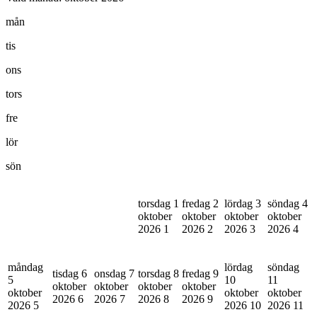
mån
tis
ons
tors
fre
lör
sön
torsdag 1
fredag 2
lördag 3
söndag 4
oktober
oktober
oktober
oktober
2026
1
2026
2
2026
3
2026
4
måndag
lördag
söndag
tisdag 6
onsdag 7
torsdag 8
fredag 9
5
10
11
oktober
oktober
oktober
oktober
oktober
oktober
oktober
2026
6
2026
7
2026
8
2026
9
2026
5
2026
10
2026
11