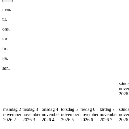
man.
tir.
ons.
tor.
fre.
lør.
søn.
sønd
nove
202
mandag 2
tirsdag 3
onsdag 4
torsdag 5
fredag 6
lørdag 7
sønd
november
november
november
november
november
november
nove
2026
2
2026
3
2026
4
2026
5
2026
6
2026
7
202