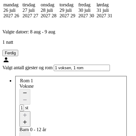
mandag
tirsdag
onsdag
torsdag
fredag
lørdag
26 juli
27 juli
28 juli
29 juli
30 juli
31 juli
2027
26
2027
27
2027
28
2027
29
2027
30
2027
31
Valgte datoer:
8 aug - 9 aug
1 natt
Ferdig
Valgt antall gjester og rom
Rom 1
Voksne
st
Barn
0 - 12 år