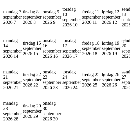
torsdag
søn
mandag 7
tirsdag 8
onsdag 9
fredag 11
lørdag 12
10
13
september
september
september
september
september
september
sept
2026
7
2026
8
2026
9
2026
11
2026
12
2026
10
202
mandag
onsdag
torsdag
søn
tirsdag 15
fredag 18
lørdag 19
14
16
17
20
september
september
september
september
september
september
sept
2026
15
2026
18
2026
19
2026
14
2026
16
2026
17
202
mandag
onsdag
torsdag
søn
tirsdag 22
fredag 25
lørdag 26
21
23
24
27
september
september
september
september
september
september
sept
2026
22
2026
25
2026
26
2026
21
2026
23
2026
24
202
mandag
onsdag
tirsdag 29
28
30
september
september
september
2026
29
2026
28
2026
30