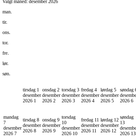
Valgt måned:
desember 2026
man.
tir.
ons.
tor.
fre.
lør.
søn.
tirsdag 1
onsdag 2
torsdag 3
fredag 4
lørdag 5
søndag 
desember
desember
desember
desember
desember
desembe
2026
1
2026
2
2026
3
2026
4
2026
5
2026
6
mandag
torsdag
søndag
tirsdag 8
onsdag 9
fredag 11
lørdag 12
7
10
13
desember
desember
desember
desember
desember
desember
desembe
2026
8
2026
9
2026
11
2026
12
2026
7
2026
10
2026
13