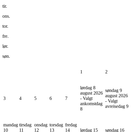
tir.
ons.
tor.
fre.
lør.
søn.
1
2
lørdag 8
søndag 9
august 2026
august 2026
3
4
5
6
7
- Valgt
- Valgt
ankomstdag
avreisedag
9
8
mandag
tirsdag
onsdag
torsdag
fredag
10
11
12
13
14
lørdag 15
søndag 16