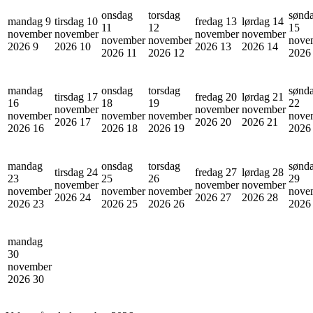
onsdag
torsdag
sønd
mandag 9
tirsdag 10
fredag 13
lørdag 14
11
12
15
november
november
november
november
november
november
nove
2026
9
2026
10
2026
13
2026
14
2026
11
2026
12
202
mandag
onsdag
torsdag
sønd
tirsdag 17
fredag 20
lørdag 21
16
18
19
22
november
november
november
november
november
november
nove
2026
17
2026
20
2026
21
2026
16
2026
18
2026
19
202
mandag
onsdag
torsdag
sønd
tirsdag 24
fredag 27
lørdag 28
23
25
26
29
november
november
november
november
november
november
nove
2026
24
2026
27
2026
28
2026
23
2026
25
2026
26
202
mandag
30
november
2026
30