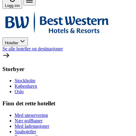
Logg inn
Hoteller
Se alle hoteller og destinasjoner
Storbyer
Stockholm
København
Oslo
Finn det rette hotellet
Med uteservering
Nær golfbaner
Med ladestasjoner
Spahoteller