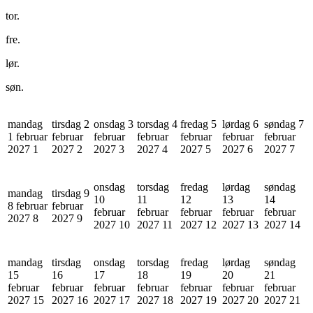
tor.
fre.
lør.
søn.
mandag
tirsdag 2
onsdag 3
torsdag 4
fredag 5
lørdag 6
søndag 7
1 februar
februar
februar
februar
februar
februar
februar
2027
1
2027
2
2027
3
2027
4
2027
5
2027
6
2027
7
onsdag
torsdag
fredag
lørdag
søndag
mandag
tirsdag 9
10
11
12
13
14
8 februar
februar
februar
februar
februar
februar
februar
2027
8
2027
9
2027
10
2027
11
2027
12
2027
13
2027
14
mandag
tirsdag
onsdag
torsdag
fredag
lørdag
søndag
15
16
17
18
19
20
21
februar
februar
februar
februar
februar
februar
februar
2027
15
2027
16
2027
17
2027
18
2027
19
2027
20
2027
21