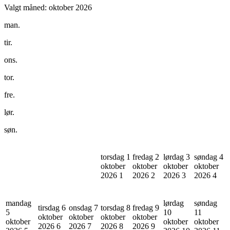
Valgt måned:
oktober 2026
man.
tir.
ons.
tor.
fre.
lør.
søn.
torsdag 1
fredag 2
lørdag 3
søndag 4
oktober
oktober
oktober
oktober
2026
1
2026
2
2026
3
2026
4
mandag
lørdag
søndag
tirsdag 6
onsdag 7
torsdag 8
fredag 9
5
10
11
oktober
oktober
oktober
oktober
oktober
oktober
oktober
2026
6
2026
7
2026
8
2026
9