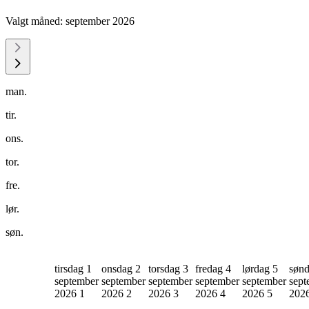
Valgt måned:
september 2026
man.
tir.
ons.
tor.
fre.
lør.
søn.
tirsdag 1
onsdag 2
torsdag 3
fredag 4
lørdag 5
sønd
september
september
september
september
september
sept
2026
1
2026
2
2026
3
2026
4
2026
5
202