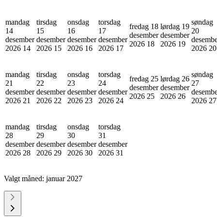
mandag
tirsdag
onsdag
torsdag
søndag
fredag 18
lørdag 19
14
15
16
17
20
desember
desember
desember
desember
desember
desember
desembe
2026
18
2026
19
2026
14
2026
15
2026
16
2026
17
2026
20
mandag
tirsdag
onsdag
torsdag
søndag
fredag 25
lørdag 26
21
22
23
24
27
desember
desember
desember
desember
desember
desember
desembe
2026
25
2026
26
2026
21
2026
22
2026
23
2026
24
2026
27
mandag
tirsdag
onsdag
torsdag
28
29
30
31
desember
desember
desember
desember
2026
28
2026
29
2026
30
2026
31
Valgt måned:
januar 2027