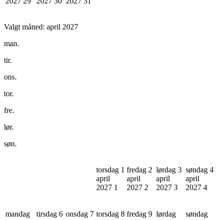
2027
29
2027
30
2027
31
Valgt måned:
april 2027
man.
tir.
ons.
tor.
fre.
lør.
søn.
torsdag 1
fredag 2
lørdag 3
søndag 4
april
april
april
april
2027
1
2027
2
2027
3
2027
4
mandag
tirsdag 6
onsdag 7
torsdag 8
fredag 9
lørdag
søndag