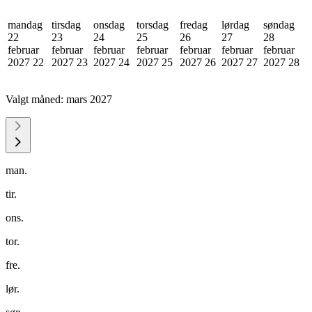
mandag
tirsdag
onsdag
torsdag
fredag
lørdag
søndag
22
23
24
25
26
27
28
februar
februar
februar
februar
februar
februar
februar
2027
22
2027
23
2027
24
2027
25
2027
26
2027
27
2027
28
Valgt måned:
mars 2027
man.
tir.
ons.
tor.
fre.
lør.