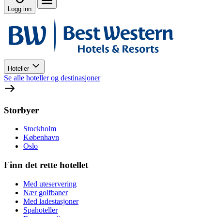
Logg inn
Hoteller
Se alle hoteller og destinasjoner
Storbyer
Stockholm
København
Oslo
Finn det rette hotellet
Med uteservering
Nær golfbaner
Med ladestasjoner
Spahoteller