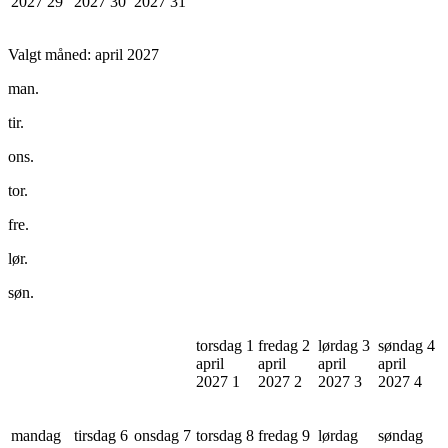
2027
29
2027
30
2027
31
Valgt måned:
april 2027
man.
tir.
ons.
tor.
fre.
lør.
søn.
torsdag 1
fredag 2
lørdag 3
søndag 4
april
april
april
april
2027
1
2027
2
2027
3
2027
4
mandag
tirsdag 6
onsdag 7
torsdag 8
fredag 9
lørdag
søndag