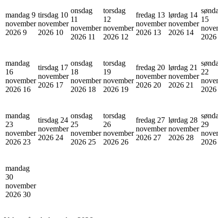
onsdag
torsdag
sønd
mandag 9
tirsdag 10
fredag 13
lørdag 14
11
12
15
november
november
november
november
november
november
nove
2026
9
2026
10
2026
13
2026
14
2026
11
2026
12
202
mandag
onsdag
torsdag
sønd
tirsdag 17
fredag 20
lørdag 21
16
18
19
22
november
november
november
november
november
november
nove
2026
17
2026
20
2026
21
2026
16
2026
18
2026
19
202
mandag
onsdag
torsdag
sønd
tirsdag 24
fredag 27
lørdag 28
23
25
26
29
november
november
november
november
november
november
nove
2026
24
2026
27
2026
28
2026
23
2026
25
2026
26
202
mandag
30
november
2026
30