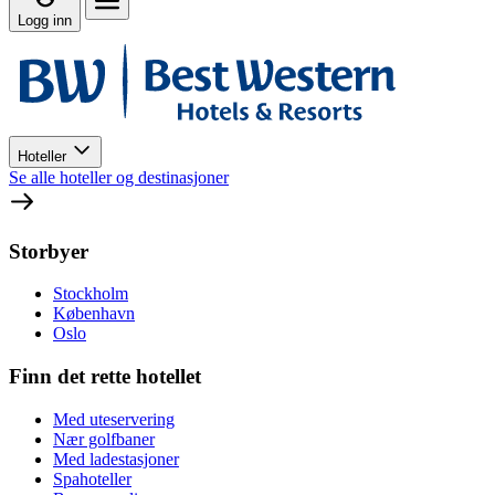
Logg inn
Hoteller
Se alle hoteller og destinasjoner
Storbyer
Stockholm
København
Oslo
Finn det rette hotellet
Med uteservering
Nær golfbaner
Med ladestasjoner
Spahoteller