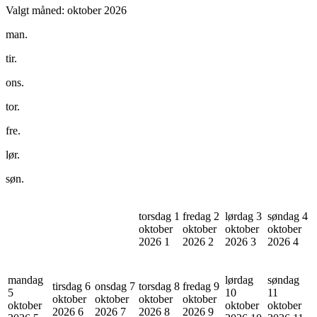
Valgt måned:
oktober 2026
man.
tir.
ons.
tor.
fre.
lør.
søn.
torsdag 1
fredag 2
lørdag 3
søndag 4
oktober
oktober
oktober
oktober
2026
1
2026
2
2026
3
2026
4
mandag
lørdag
søndag
tirsdag 6
onsdag 7
torsdag 8
fredag 9
5
10
11
oktober
oktober
oktober
oktober
oktober
oktober
oktober
2026
6
2026
7
2026
8
2026
9