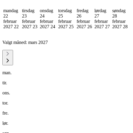
mandag
tirsdag
onsdag
torsdag
fredag
lørdag
søndag
22
23
24
25
26
27
28
februar
februar
februar
februar
februar
februar
februar
2027
22
2027
23
2027
24
2027
25
2027
26
2027
27
2027
28
Valgt måned:
mars 2027
man.
tir.
ons.
tor.
fre.
lør.