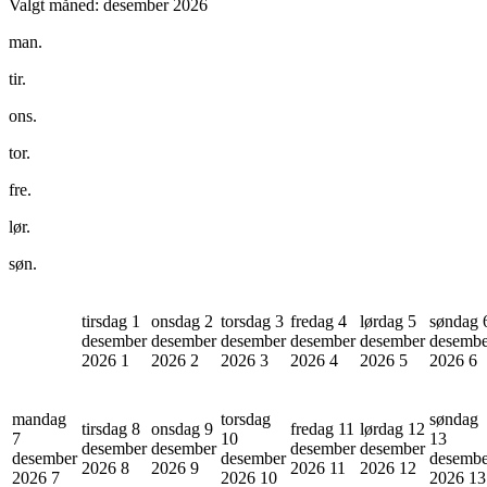
Valgt måned:
desember 2026
man.
tir.
ons.
tor.
fre.
lør.
søn.
tirsdag 1
onsdag 2
torsdag 3
fredag 4
lørdag 5
søndag 
desember
desember
desember
desember
desember
desembe
2026
1
2026
2
2026
3
2026
4
2026
5
2026
6
mandag
torsdag
søndag
tirsdag 8
onsdag 9
fredag 11
lørdag 12
7
10
13
desember
desember
desember
desember
desember
desember
desembe
2026
8
2026
9
2026
11
2026
12
2026
7
2026
10
2026
13