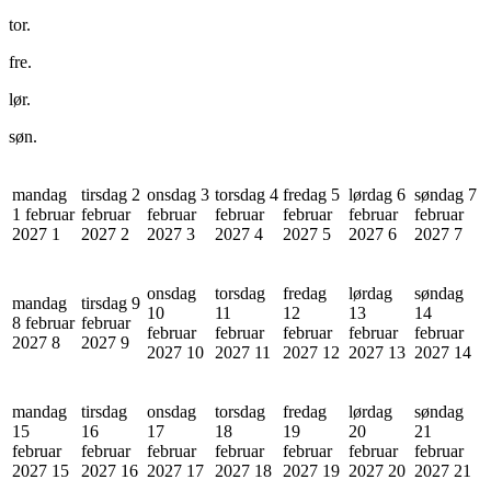
tor.
fre.
lør.
søn.
mandag
tirsdag 2
onsdag 3
torsdag 4
fredag 5
lørdag 6
søndag 7
1 februar
februar
februar
februar
februar
februar
februar
2027
1
2027
2
2027
3
2027
4
2027
5
2027
6
2027
7
onsdag
torsdag
fredag
lørdag
søndag
mandag
tirsdag 9
10
11
12
13
14
8 februar
februar
februar
februar
februar
februar
februar
2027
8
2027
9
2027
10
2027
11
2027
12
2027
13
2027
14
mandag
tirsdag
onsdag
torsdag
fredag
lørdag
søndag
15
16
17
18
19
20
21
februar
februar
februar
februar
februar
februar
februar
2027
15
2027
16
2027
17
2027
18
2027
19
2027
20
2027
21