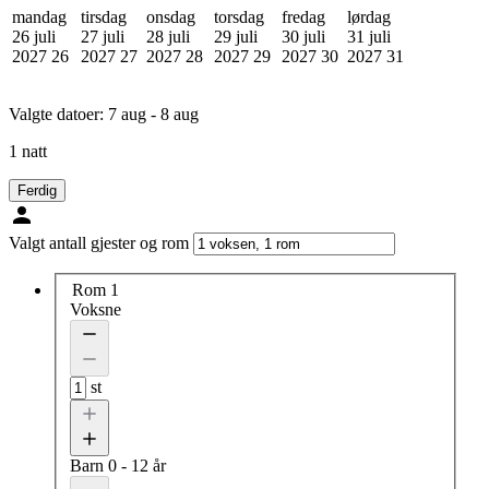
mandag
tirsdag
onsdag
torsdag
fredag
lørdag
26 juli
27 juli
28 juli
29 juli
30 juli
31 juli
2027
26
2027
27
2027
28
2027
29
2027
30
2027
31
Valgte datoer:
7 aug - 8 aug
1 natt
Ferdig
Valgt antall gjester og rom
Rom 1
Voksne
st
Barn
0 - 12 år