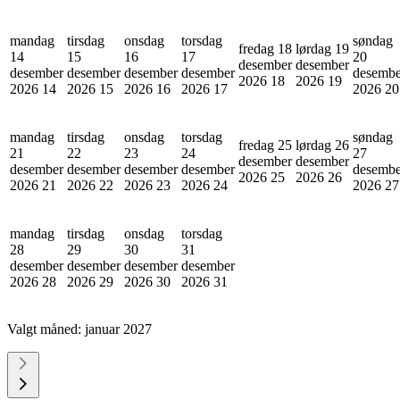
mandag
tirsdag
onsdag
torsdag
søndag
fredag 18
lørdag 19
14
15
16
17
20
desember
desember
desember
desember
desember
desember
desembe
2026
18
2026
19
2026
14
2026
15
2026
16
2026
17
2026
20
mandag
tirsdag
onsdag
torsdag
søndag
fredag 25
lørdag 26
21
22
23
24
27
desember
desember
desember
desember
desember
desember
desembe
2026
25
2026
26
2026
21
2026
22
2026
23
2026
24
2026
27
mandag
tirsdag
onsdag
torsdag
28
29
30
31
desember
desember
desember
desember
2026
28
2026
29
2026
30
2026
31
Valgt måned:
januar 2027