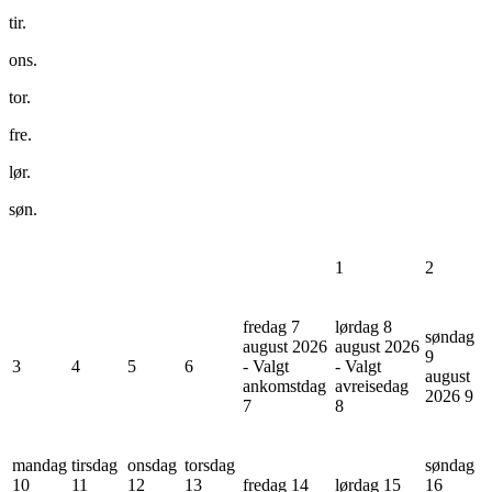
tir.
ons.
tor.
fre.
lør.
søn.
1
2
fredag 7
lørdag 8
søndag
august 2026
august 2026
9
3
4
5
6
- Valgt
- Valgt
august
ankomstdag
avreisedag
2026
9
7
8
mandag
tirsdag
onsdag
torsdag
søndag
10
11
12
13
fredag 14
lørdag 15
16