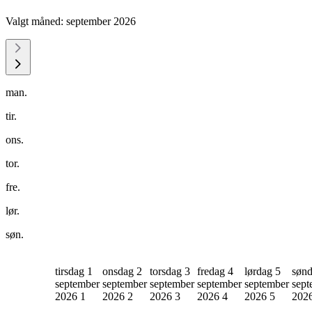
Valgt måned:
september 2026
man.
tir.
ons.
tor.
fre.
lør.
søn.
tirsdag 1
onsdag 2
torsdag 3
fredag 4
lørdag 5
sønd
september
september
september
september
september
sept
2026
1
2026
2
2026
3
2026
4
2026
5
202