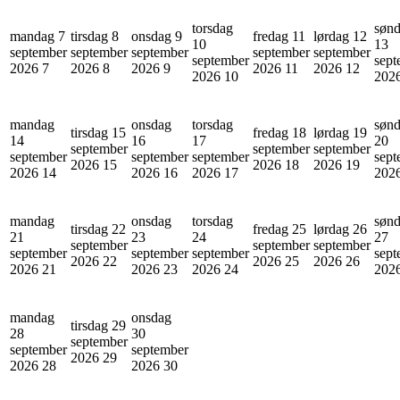
torsdag
søn
mandag 7
tirsdag 8
onsdag 9
fredag 11
lørdag 12
10
13
september
september
september
september
september
september
sept
2026
7
2026
8
2026
9
2026
11
2026
12
2026
10
202
mandag
onsdag
torsdag
søn
tirsdag 15
fredag 18
lørdag 19
14
16
17
20
september
september
september
september
september
september
sept
2026
15
2026
18
2026
19
2026
14
2026
16
2026
17
202
mandag
onsdag
torsdag
søn
tirsdag 22
fredag 25
lørdag 26
21
23
24
27
september
september
september
september
september
september
sept
2026
22
2026
25
2026
26
2026
21
2026
23
2026
24
202
mandag
onsdag
tirsdag 29
28
30
september
september
september
2026
29
2026
28
2026
30