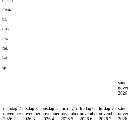
man.
tir.
ons.
tor.
fre.
lør.
søn.
sønd
nove
202
mandag 2
tirsdag 3
onsdag 4
torsdag 5
fredag 6
lørdag 7
sønd
november
november
november
november
november
november
nove
2026
2
2026
3
2026
4
2026
5
2026
6
2026
7
202