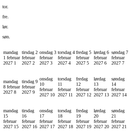
tor.
fre.
lør.
søn.
mandag
tirsdag 2
onsdag 3
torsdag 4
fredag 5
lørdag 6
søndag 7
1 februar
februar
februar
februar
februar
februar
februar
2027
1
2027
2
2027
3
2027
4
2027
5
2027
6
2027
7
onsdag
torsdag
fredag
lørdag
søndag
mandag
tirsdag 9
10
11
12
13
14
8 februar
februar
februar
februar
februar
februar
februar
2027
8
2027
9
2027
10
2027
11
2027
12
2027
13
2027
14
mandag
tirsdag
onsdag
torsdag
fredag
lørdag
søndag
15
16
17
18
19
20
21
februar
februar
februar
februar
februar
februar
februar
2027
15
2027
16
2027
17
2027
18
2027
19
2027
20
2027
21