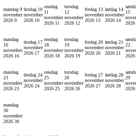
onsdag
torsdag
sønd
mandag 9
tirsdag 10
fredag 13
lørdag 14
11
12
15
november
november
november
november
november
november
nove
2026
9
2026
10
2026
13
2026
14
2026
11
2026
12
202
mandag
onsdag
torsdag
sønd
tirsdag 17
fredag 20
lørdag 21
16
18
19
22
november
november
november
november
november
november
nove
2026
17
2026
20
2026
21
2026
16
2026
18
2026
19
202
mandag
onsdag
torsdag
sønd
tirsdag 24
fredag 27
lørdag 28
23
25
26
29
november
november
november
november
november
november
nove
2026
24
2026
27
2026
28
2026
23
2026
25
2026
26
202
mandag
30
november
2026
30