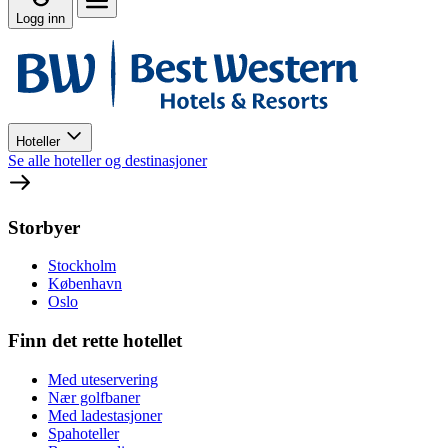
Logg inn
Hoteller
Se alle hoteller og destinasjoner
Storbyer
Stockholm
København
Oslo
Finn det rette hotellet
Med uteservering
Nær golfbaner
Med ladestasjoner
Spahoteller