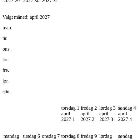
2027
29
2027
30
2027
31
Valgt måned:
april 2027
man.
tir.
ons.
tor.
fre.
lør.
søn.
torsdag 1
fredag 2
lørdag 3
søndag 4
april
april
april
april
2027
1
2027
2
2027
3
2027
4
mandag
tirsdag 6
onsdag 7
torsdag 8
fredag 9
lørdag
søndag