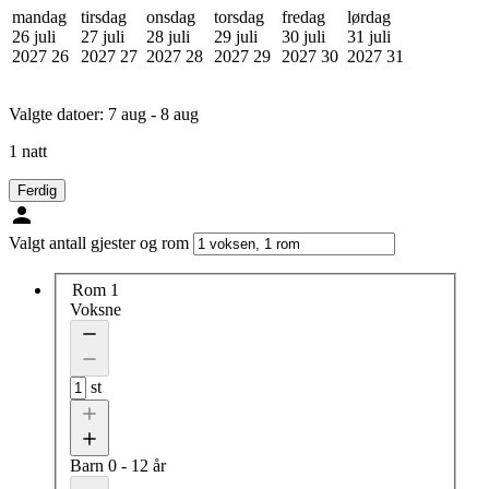
mandag
tirsdag
onsdag
torsdag
fredag
lørdag
26 juli
27 juli
28 juli
29 juli
30 juli
31 juli
2027
26
2027
27
2027
28
2027
29
2027
30
2027
31
Valgte datoer:
7 aug - 8 aug
1 natt
Ferdig
Valgt antall gjester og rom
Rom 1
Voksne
st
Barn
0 - 12 år