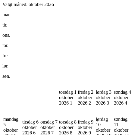
Valgt måned:
oktober 2026
man.
tir.
ons.
tor.
fre.
lør.
søn.
torsdag 1
fredag 2
lørdag 3
søndag 4
oktober
oktober
oktober
oktober
2026
1
2026
2
2026
3
2026
4
mandag
lørdag
søndag
tirsdag 6
onsdag 7
torsdag 8
fredag 9
5
10
11
oktober
oktober
oktober
oktober
oktober
oktober
oktober
2026
6
2026
7
2026
8
2026
9