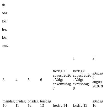
tir.
ons.
tor.
fre.
lør.
søn.
1
2
fredag 7
lørdag 8
søndag
august 2026
august 2026
9
3
4
5
6
- Valgt
- Valgt
august
ankomstdag
avreisedag
2026
9
7
8
mandag
tirsdag
onsdag
torsdag
søndag
10
11
12
13
fredag 14
lørdag 15
16