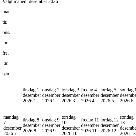
Valgt måned:
desember 2026
man.
tir.
ons.
tor.
fre.
lør.
søn.
tirsdag 1
onsdag 2
torsdag 3
fredag 4
lørdag 5
søndag 
desember
desember
desember
desember
desember
desembe
2026
1
2026
2
2026
3
2026
4
2026
5
2026
6
mandag
torsdag
søndag
tirsdag 8
onsdag 9
fredag 11
lørdag 12
7
10
13
desember
desember
desember
desember
desember
desember
desembe
2026
8
2026
9
2026
11
2026
12
2026
7
2026
10
2026
13