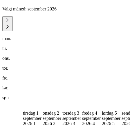
Valgt måned:
september 2026
man.
tir.
ons.
tor.
fre.
lør.
søn.
tirsdag 1
onsdag 2
torsdag 3
fredag 4
lørdag 5
sønd
september
september
september
september
september
sept
2026
1
2026
2
2026
3
2026
4
2026
5
202