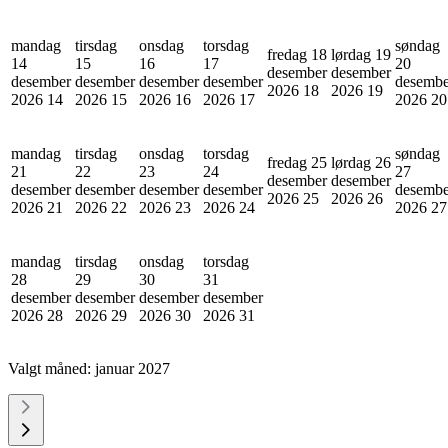
mandag
tirsdag
onsdag
torsdag
søndag
fredag 18
lørdag 19
14
15
16
17
20
desember
desember
desember
desember
desember
desember
desembe
2026
18
2026
19
2026
14
2026
15
2026
16
2026
17
2026
20
mandag
tirsdag
onsdag
torsdag
søndag
fredag 25
lørdag 26
21
22
23
24
27
desember
desember
desember
desember
desember
desember
desembe
2026
25
2026
26
2026
21
2026
22
2026
23
2026
24
2026
27
mandag
tirsdag
onsdag
torsdag
28
29
30
31
desember
desember
desember
desember
2026
28
2026
29
2026
30
2026
31
Valgt måned:
januar 2027