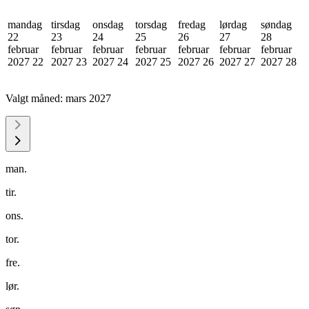
mandag
tirsdag
onsdag
torsdag
fredag
lørdag
søndag
22
23
24
25
26
27
28
februar
februar
februar
februar
februar
februar
februar
2027
22
2027
23
2027
24
2027
25
2027
26
2027
27
2027
28
Valgt måned:
mars 2027
man.
tir.
ons.
tor.
fre.
lør.