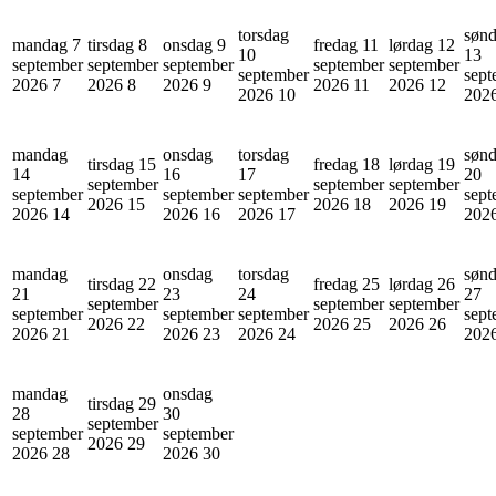
torsdag
søn
mandag 7
tirsdag 8
onsdag 9
fredag 11
lørdag 12
10
13
september
september
september
september
september
september
sept
2026
7
2026
8
2026
9
2026
11
2026
12
2026
10
202
mandag
onsdag
torsdag
søn
tirsdag 15
fredag 18
lørdag 19
14
16
17
20
september
september
september
september
september
september
sept
2026
15
2026
18
2026
19
2026
14
2026
16
2026
17
202
mandag
onsdag
torsdag
søn
tirsdag 22
fredag 25
lørdag 26
21
23
24
27
september
september
september
september
september
september
sept
2026
22
2026
25
2026
26
2026
21
2026
23
2026
24
202
mandag
onsdag
tirsdag 29
28
30
september
september
september
2026
29
2026
28
2026
30