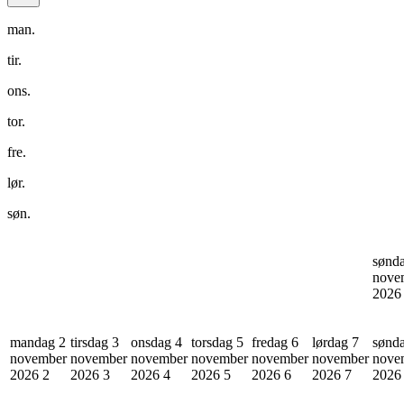
man.
tir.
ons.
tor.
fre.
lør.
søn.
sønd
nove
202
mandag 2
tirsdag 3
onsdag 4
torsdag 5
fredag 6
lørdag 7
sønd
november
november
november
november
november
november
nove
2026
2
2026
3
2026
4
2026
5
2026
6
2026
7
202