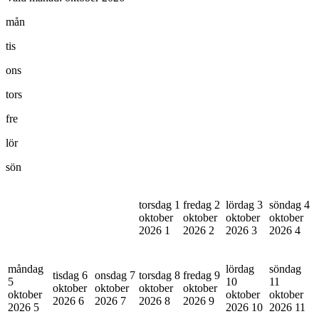
mån
tis
ons
tors
fre
lör
sön
torsdag 1
fredag 2
lördag 3
söndag 4
oktober
oktober
oktober
oktober
2026
1
2026
2
2026
3
2026
4
måndag
lördag
söndag
tisdag 6
onsdag 7
torsdag 8
fredag 9
5
10
11
oktober
oktober
oktober
oktober
oktober
oktober
oktober
2026
6
2026
7
2026
8
2026
9
2026
5
2026
10
2026
11