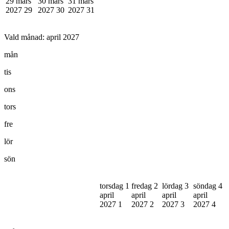
29 mars
30 mars
31 mars
2027
29
2027
30
2027
31
Vald månad:
april 2027
mån
tis
ons
tors
fre
lör
sön
torsdag 1
fredag 2
lördag 3
söndag 4
april
april
april
april
2027
1
2027
2
2027
3
2027
4