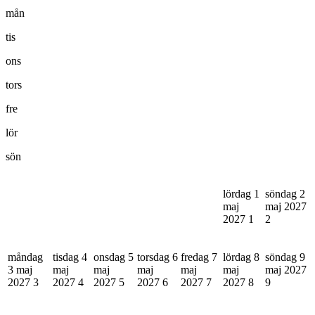
mån
tis
ons
tors
fre
lör
sön
lördag 1
söndag 2
maj
maj 2027
2027
1
2
måndag
tisdag 4
onsdag 5
torsdag 6
fredag 7
lördag 8
söndag 9
3 maj
maj
maj
maj
maj
maj
maj 2027
2027
3
2027
4
2027
5
2027
6
2027
7
2027
8
9