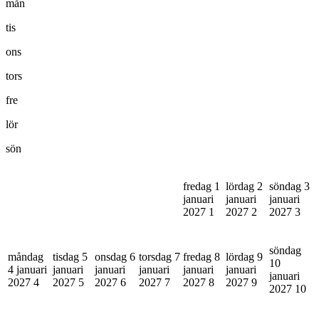
mån
tis
ons
tors
fre
lör
sön
fredag 1
lördag 2
söndag 3
januari
januari
januari
2027
1
2027
2
2027
3
söndag
måndag
tisdag 5
onsdag 6
torsdag 7
fredag 8
lördag 9
10
4 januari
januari
januari
januari
januari
januari
januari
2027
4
2027
5
2027
6
2027
7
2027
8
2027
9
2027
10