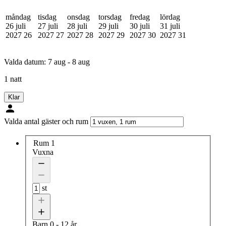
måndag
tisdag
onsdag
torsdag
fredag
lördag
26 juli
27 juli
28 juli
29 juli
30 juli
31 juli
2027
26
2027
27
2027
28
2027
29
2027
30
2027
31
Valda datum:
7 aug - 8 aug
1 natt
Klar
Valda antal gäster och rum
Rum 1
Vuxna
st
Barn
0 - 12 år