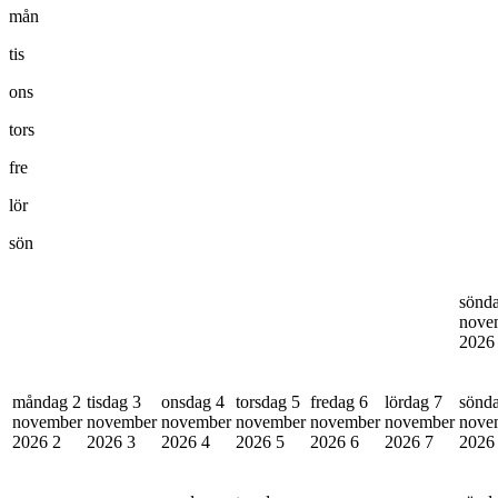
mån
tis
ons
tors
fre
lör
sön
sönd
nove
202
måndag 2
tisdag 3
onsdag 4
torsdag 5
fredag 6
lördag 7
sönd
november
november
november
november
november
november
nove
2026
2
2026
3
2026
4
2026
5
2026
6
2026
7
202