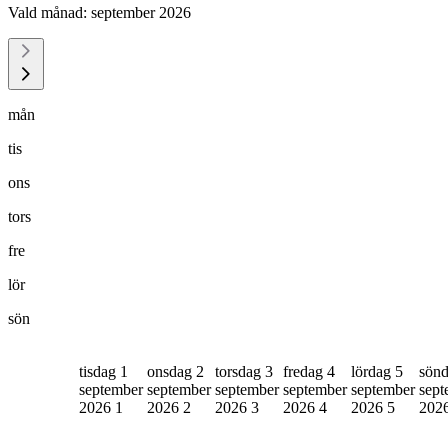
Vald månad:
september 2026
mån
tis
ons
tors
fre
lör
sön
tisdag 1
onsdag 2
torsdag 3
fredag 4
lördag 5
sönd
september
september
september
september
september
sept
2026
1
2026
2
2026
3
2026
4
2026
5
202