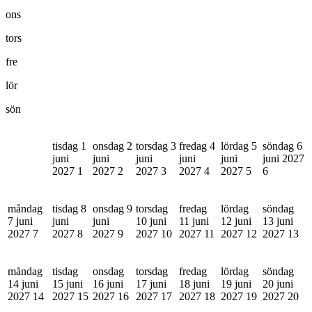
ons
tors
fre
lör
sön
tisdag 1
onsdag 2
torsdag 3
fredag 4
lördag 5
söndag 6
juni
juni
juni
juni
juni
juni 2027
2027
1
2027
2
2027
3
2027
4
2027
5
6
måndag
tisdag 8
onsdag 9
torsdag
fredag
lördag
söndag
7 juni
juni
juni
10 juni
11 juni
12 juni
13 juni
2027
7
2027
8
2027
9
2027
10
2027
11
2027
12
2027
13
måndag
tisdag
onsdag
torsdag
fredag
lördag
söndag
14 juni
15 juni
16 juni
17 juni
18 juni
19 juni
20 juni
2027
14
2027
15
2027
16
2027
17
2027
18
2027
19
2027
20