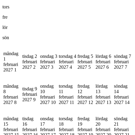
tors
fre
lör
sön
måndag
tisdag 2
onsdag 3
torsdag 4
fredag 5
lördag 6
söndag 7
1
februari
februari
februari
februari
februari
februari
februari
2027
2
2027
3
2027
4
2027
5
2027
6
2027
7
2027
1
måndag
onsdag
torsdag
fredag
lördag
söndag
tisdag 9
8
10
11
12
13
14
februari
februari
februari
februari
februari
februari
februari
2027
9
2027
8
2027
10
2027
11
2027
12
2027
13
2027
14
måndag
tisdag
onsdag
torsdag
fredag
lördag
söndag
15
16
17
18
19
20
21
februari
februari
februari
februari
februari
februari
februari
2027
15
2027
16
2027
17
2027
18
2027
19
2027
20
2027
21