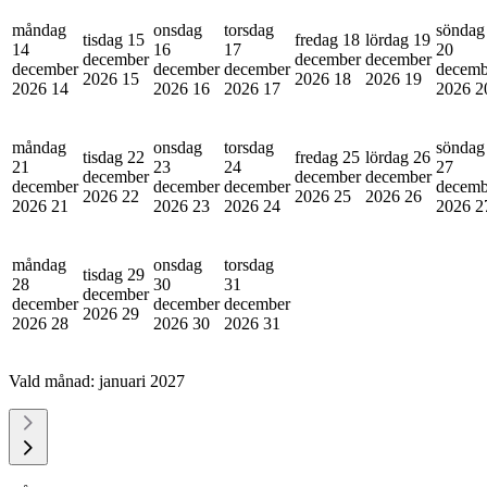
måndag
onsdag
torsdag
söndag
tisdag 15
fredag 18
lördag 19
14
16
17
20
december
december
december
december
december
december
decemb
2026
15
2026
18
2026
19
2026
14
2026
16
2026
17
2026
2
måndag
onsdag
torsdag
söndag
tisdag 22
fredag 25
lördag 26
21
23
24
27
december
december
december
december
december
december
decemb
2026
22
2026
25
2026
26
2026
21
2026
23
2026
24
2026
2
måndag
onsdag
torsdag
tisdag 29
28
30
31
december
december
december
december
2026
29
2026
28
2026
30
2026
31
Vald månad:
januari 2027