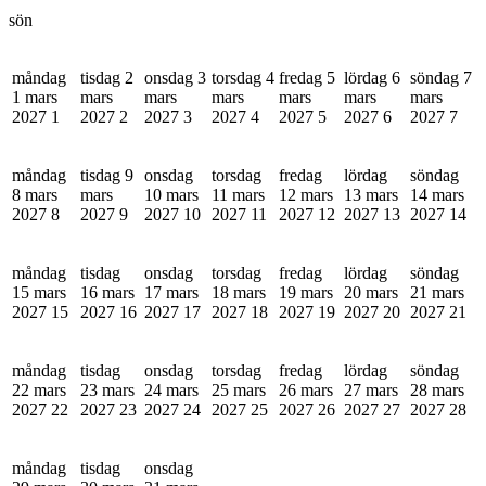
sön
måndag
tisdag 2
onsdag 3
torsdag 4
fredag 5
lördag 6
söndag 7
1 mars
mars
mars
mars
mars
mars
mars
2027
1
2027
2
2027
3
2027
4
2027
5
2027
6
2027
7
måndag
tisdag 9
onsdag
torsdag
fredag
lördag
söndag
8 mars
mars
10 mars
11 mars
12 mars
13 mars
14 mars
2027
8
2027
9
2027
10
2027
11
2027
12
2027
13
2027
14
måndag
tisdag
onsdag
torsdag
fredag
lördag
söndag
15 mars
16 mars
17 mars
18 mars
19 mars
20 mars
21 mars
2027
15
2027
16
2027
17
2027
18
2027
19
2027
20
2027
21
måndag
tisdag
onsdag
torsdag
fredag
lördag
söndag
22 mars
23 mars
24 mars
25 mars
26 mars
27 mars
28 mars
2027
22
2027
23
2027
24
2027
25
2027
26
2027
27
2027
28
måndag
tisdag
onsdag