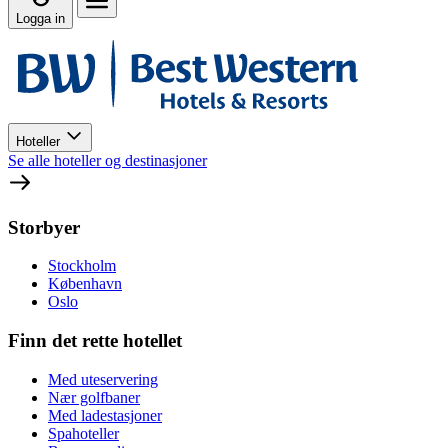
Logga in
Hoteller
Se alle hoteller og destinasjoner
Storbyer
Stockholm
København
Oslo
Finn det rette hotellet
Med uteservering
Nær golfbaner
Med ladestasjoner
Spahoteller