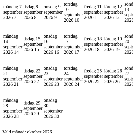
torsdag
sön
måndag 7
tisdag 8
onsdag 9
fredag 11
lördag 12
10
13
september
september
september
september
september
september
sept
2026
7
2026
8
2026
9
2026
11
2026
12
2026
10
202
måndag
onsdag
torsdag
sön
tisdag 15
fredag 18
lördag 19
14
16
17
20
september
september
september
september
september
september
sept
2026
15
2026
18
2026
19
2026
14
2026
16
2026
17
202
måndag
onsdag
torsdag
sön
tisdag 22
fredag 25
lördag 26
21
23
24
27
september
september
september
september
september
september
sept
2026
22
2026
25
2026
26
2026
21
2026
23
2026
24
202
måndag
onsdag
tisdag 29
28
30
september
september
september
2026
29
2026
28
2026
30
Vald månad:
oktober 2026