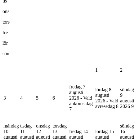
tis
ons
tors
fre
lör
sön
1
2
fredag 7
lördag 8
söndag
augusti
augusti
9
3
4
5
6
2026 - Vald
2026 - Vald
augusti
ankomstdag
avresedag
8
2026
9
7
måndag
tisdag
onsdag
torsdag
söndag
10
11
12
13
fredag 14
lördag 15
16
augusti
augusti
augusti
augusti
augusti
augusti
augusti