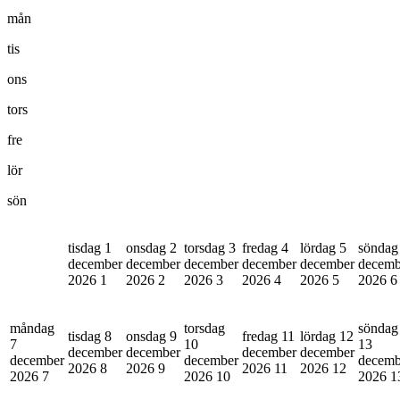
mån
tis
ons
tors
fre
lör
sön
tisdag 1
onsdag 2
torsdag 3
fredag 4
lördag 5
söndag
december
december
december
december
december
decemb
2026
1
2026
2
2026
3
2026
4
2026
5
2026
6
måndag
torsdag
söndag
tisdag 8
onsdag 9
fredag 11
lördag 12
7
10
13
december
december
december
december
december
december
decemb
2026
8
2026
9
2026
11
2026
12
2026
7
2026
10
2026
1