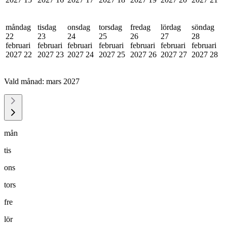
måndag
tisdag
onsdag
torsdag
fredag
lördag
söndag
22
23
24
25
26
27
28
februari
februari
februari
februari
februari
februari
februari
2027
22
2027
23
2027
24
2027
25
2027
26
2027
27
2027
28
Vald månad:
mars 2027
mån
tis
ons
tors
fre
lör