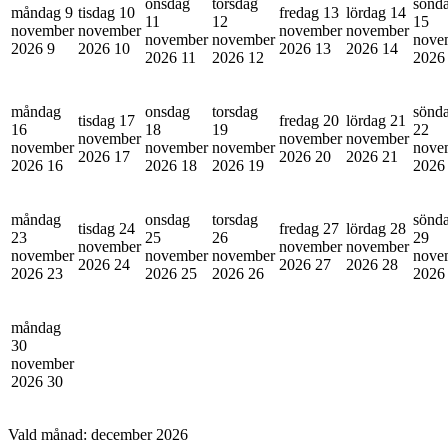
onsdag
torsdag
sönd
måndag 9
tisdag 10
fredag 13
lördag 14
11
12
15
november
november
november
november
november
november
nove
2026
9
2026
10
2026
13
2026
14
2026
11
2026
12
202
måndag
onsdag
torsdag
sönd
tisdag 17
fredag 20
lördag 21
16
18
19
22
november
november
november
november
november
november
nove
2026
17
2026
20
2026
21
2026
16
2026
18
2026
19
202
måndag
onsdag
torsdag
sönd
tisdag 24
fredag 27
lördag 28
23
25
26
29
november
november
november
november
november
november
nove
2026
24
2026
27
2026
28
2026
23
2026
25
2026
26
202
måndag
30
november
2026
30
Vald månad:
december 2026