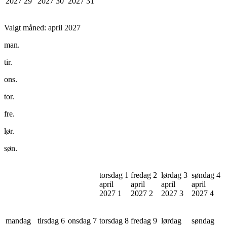
2027
29
2027
30
2027
31
Valgt måned:
april 2027
man.
tir.
ons.
tor.
fre.
lør.
søn.
torsdag 1
fredag 2
lørdag 3
søndag 4
april
april
april
april
2027
1
2027
2
2027
3
2027
4
mandag
tirsdag 6
onsdag 7
torsdag 8
fredag 9
lørdag
søndag