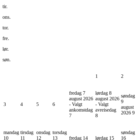
tir.
ons.
tor.
fre.
lør.
søn.
1
2
fredag 7
lørdag 8
søndag
august 2026
august 2026
9
3
4
5
6
- Valgt
- Valgt
august
ankomstdag
avreisedag
2026
9
7
8
mandag
tirsdag
onsdag
torsdag
søndag
10
11
12
13
fredag 14
lørdag 15
16