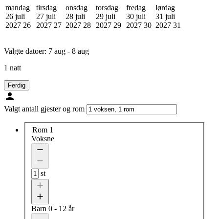
mandag
tirsdag
onsdag
torsdag
fredag
lørdag
26 juli
27 juli
28 juli
29 juli
30 juli
31 juli
2027
26
2027
27
2027
28
2027
29
2027
30
2027
31
Valgte datoer:
7 aug - 8 aug
1 natt
Ferdig
Valgt antall gjester og rom
Rom 1
Voksne
st
Barn
0 - 12 år