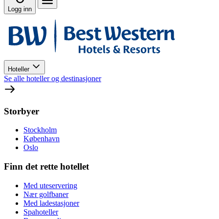
Logg inn
Hoteller
Se alle hoteller og destinasjoner
Storbyer
Stockholm
København
Oslo
Finn det rette hotellet
Med uteservering
Nær golfbaner
Med ladestasjoner
Spahoteller