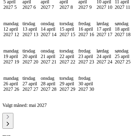
5 april
april
april
april
april
10 april
11 april
2027
5
2027
6
2027
7
2027
8
2027
9
2027
10
2027
11
mandag
tirsdag
onsdag
torsdag
fredag
lørdag
søndag
12 april
13 april
14 april
15 april
16 april
17 april
18 april
2027
12
2027
13
2027
14
2027
15
2027
16
2027
17
2027
18
mandag
tirsdag
onsdag
torsdag
fredag
lørdag
søndag
19 april
20 april
21 april
22 april
23 april
24 april
25 april
2027
19
2027
20
2027
21
2027
22
2027
23
2027
24
2027
25
mandag
tirsdag
onsdag
torsdag
fredag
26 april
27 april
28 april
29 april
30 april
2027
26
2027
27
2027
28
2027
29
2027
30
Valgt måned:
mai 2027