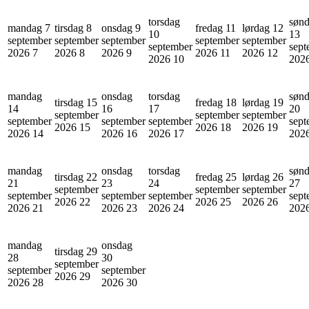
torsdag
søn
mandag 7
tirsdag 8
onsdag 9
fredag 11
lørdag 12
10
13
september
september
september
september
september
september
sept
2026
7
2026
8
2026
9
2026
11
2026
12
2026
10
202
mandag
onsdag
torsdag
søn
tirsdag 15
fredag 18
lørdag 19
14
16
17
20
september
september
september
september
september
september
sept
2026
15
2026
18
2026
19
2026
14
2026
16
2026
17
202
mandag
onsdag
torsdag
søn
tirsdag 22
fredag 25
lørdag 26
21
23
24
27
september
september
september
september
september
september
sept
2026
22
2026
25
2026
26
2026
21
2026
23
2026
24
202
mandag
onsdag
tirsdag 29
28
30
september
september
september
2026
29
2026
28
2026
30