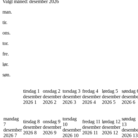
Valgt måned:
desember 2026
man.
tir.
ons.
tor.
fre.
lør.
søn.
tirsdag 1
onsdag 2
torsdag 3
fredag 4
lørdag 5
søndag 
desember
desember
desember
desember
desember
desembe
2026
1
2026
2
2026
3
2026
4
2026
5
2026
6
mandag
torsdag
søndag
tirsdag 8
onsdag 9
fredag 11
lørdag 12
7
10
13
desember
desember
desember
desember
desember
desember
desembe
2026
8
2026
9
2026
11
2026
12
2026
7
2026
10
2026
13