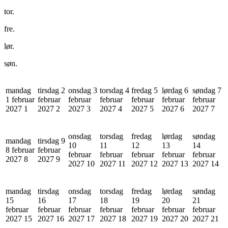
tor.
fre.
lør.
søn.
mandag
tirsdag 2
onsdag 3
torsdag 4
fredag 5
lørdag 6
søndag 7
1 februar
februar
februar
februar
februar
februar
februar
2027
1
2027
2
2027
3
2027
4
2027
5
2027
6
2027
7
onsdag
torsdag
fredag
lørdag
søndag
mandag
tirsdag 9
10
11
12
13
14
8 februar
februar
februar
februar
februar
februar
februar
2027
8
2027
9
2027
10
2027
11
2027
12
2027
13
2027
14
mandag
tirsdag
onsdag
torsdag
fredag
lørdag
søndag
15
16
17
18
19
20
21
februar
februar
februar
februar
februar
februar
februar
2027
15
2027
16
2027
17
2027
18
2027
19
2027
20
2027
21