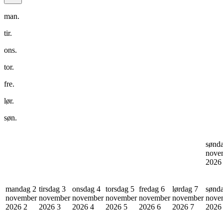
man.
tir.
ons.
tor.
fre.
lør.
søn.
sønd
nove
202
mandag 2
tirsdag 3
onsdag 4
torsdag 5
fredag 6
lørdag 7
sønd
november
november
november
november
november
november
nove
2026
2
2026
3
2026
4
2026
5
2026
6
2026
7
202