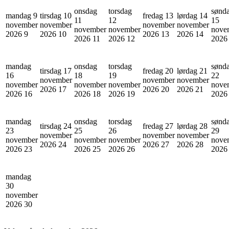
onsdag
torsdag
sønd
mandag 9
tirsdag 10
fredag 13
lørdag 14
11
12
15
november
november
november
november
november
november
nove
2026
9
2026
10
2026
13
2026
14
2026
11
2026
12
202
mandag
onsdag
torsdag
sønd
tirsdag 17
fredag 20
lørdag 21
16
18
19
22
november
november
november
november
november
november
nove
2026
17
2026
20
2026
21
2026
16
2026
18
2026
19
202
mandag
onsdag
torsdag
sønd
tirsdag 24
fredag 27
lørdag 28
23
25
26
29
november
november
november
november
november
november
nove
2026
24
2026
27
2026
28
2026
23
2026
25
2026
26
202
mandag
30
november
2026
30