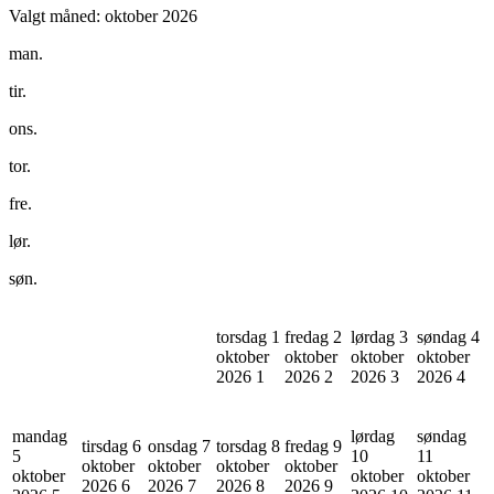
Valgt måned:
oktober 2026
man.
tir.
ons.
tor.
fre.
lør.
søn.
torsdag 1
fredag 2
lørdag 3
søndag 4
oktober
oktober
oktober
oktober
2026
1
2026
2
2026
3
2026
4
mandag
lørdag
søndag
tirsdag 6
onsdag 7
torsdag 8
fredag 9
5
10
11
oktober
oktober
oktober
oktober
oktober
oktober
oktober
2026
6
2026
7
2026
8
2026
9