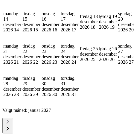
mandag
tirsdag
onsdag
torsdag
søndag
fredag 18
lørdag 19
14
15
16
17
20
desember
desember
desember
desember
desember
desember
desembe
2026
18
2026
19
2026
14
2026
15
2026
16
2026
17
2026
20
mandag
tirsdag
onsdag
torsdag
søndag
fredag 25
lørdag 26
21
22
23
24
27
desember
desember
desember
desember
desember
desember
desembe
2026
25
2026
26
2026
21
2026
22
2026
23
2026
24
2026
27
mandag
tirsdag
onsdag
torsdag
28
29
30
31
desember
desember
desember
desember
2026
28
2026
29
2026
30
2026
31
Valgt måned:
januar 2027