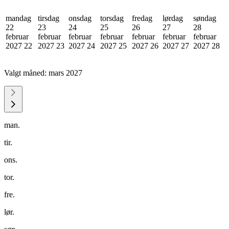
mandag
tirsdag
onsdag
torsdag
fredag
lørdag
søndag
22
23
24
25
26
27
28
februar
februar
februar
februar
februar
februar
februar
2027
22
2027
23
2027
24
2027
25
2027
26
2027
27
2027
28
Valgt måned:
mars 2027
man.
tir.
ons.
tor.
fre.
lør.