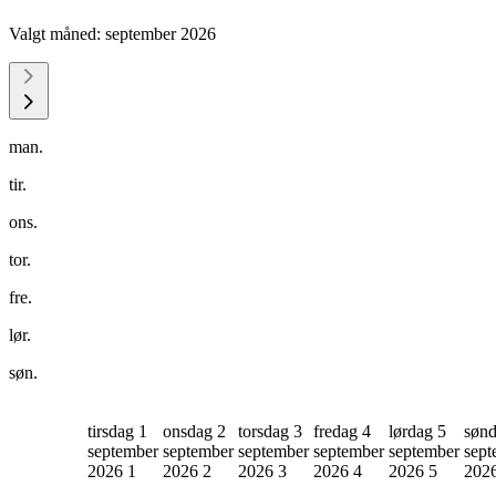
Valgt måned:
september 2026
man.
tir.
ons.
tor.
fre.
lør.
søn.
tirsdag 1
onsdag 2
torsdag 3
fredag 4
lørdag 5
sønd
september
september
september
september
september
sept
2026
1
2026
2
2026
3
2026
4
2026
5
202